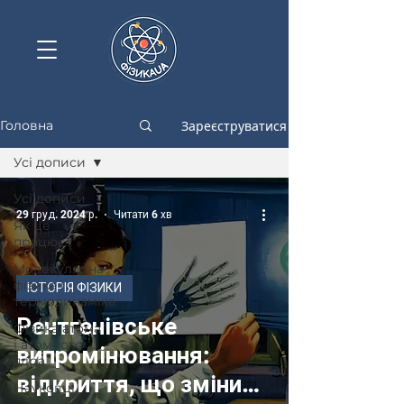
Зареєструватися
Головна
Усі дописи
Усі дописи
29 груд. 2024 р.
Читати 6 хв
Як це
працює?
Молекулярна
фізика і
ІСТОРІЯ ФІЗИКИ
термодинаміка
Рентгенівське
Фізика атома
і атомного
випромінювання:
ядра
відкриття, що змінило
Науковці