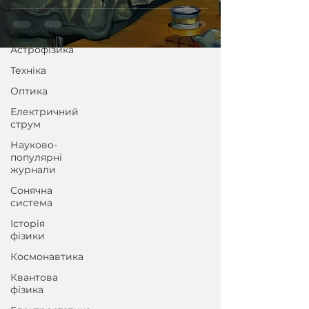
світ медицини та
Астрономія
фізики
Математика
Астрофізика
Техніка
Оптика
Електричний
струм
Науково-
популярні
журнали
Сонячна
система
Історія
фізики
Космонавтика
Квантова
фізика