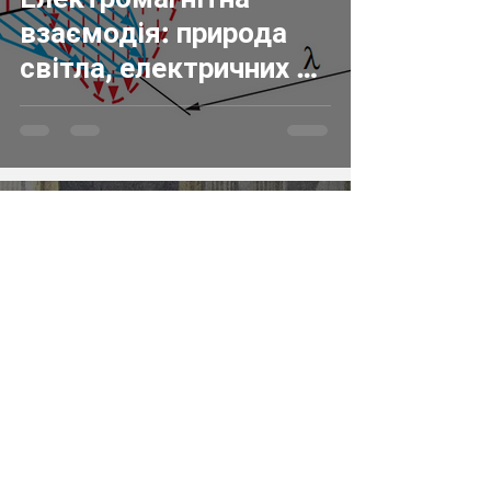
взаємодія: природа
світла, електричних та
магнітних явищ
4 лип. 2024 р.
Читати 4 хв
ЯК ЦЕ ПРАЦЮЄ?
Гальванічний елемент:
історія, принцип дії та
використання