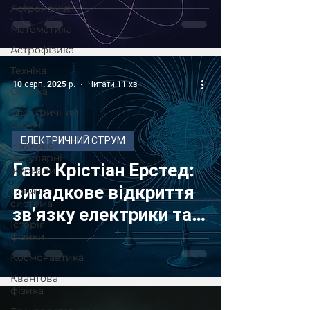
Астрономія
Математика
Астрофізика
Техніка
10 серп. 2025 р.
Читати 11 хв
Оптика
Електричний
струм
ЕЛЕКТРИЧНИЙ СТРУМ
Науково-
популярні
Ганс Крістіан Ерстед:
журнали
випадкове відкриття
Сонячна
система
зв’язку електрики та
Історія
магнетизму
фізики
Космонавтика
Квантова
фізика