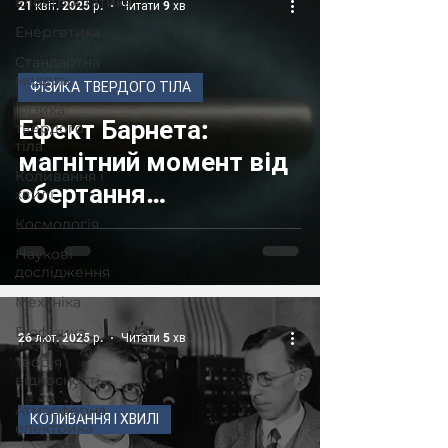
Електростатика
21 квіт. 2025 р.
Читати 9 хв
Енергетика
Стандартна
модель
ФІЗИКА ТВЕРДОГО ТІЛА
Фізика
Ефект Барнета:
твердого
тіла
магнітний момент від
Коливання і
обертання
хвилі
феромагнетика
Космологія
Наукові
дослідження
Механіка
Біофізика
26 лют. 2025 р.
Читати 5 хв
Теорія
відносності
Атмосферна
КОЛИВАННЯ І ХВИЛІ
електрика