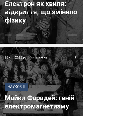
Електрон як хвиля:
Технології
Електродинаміка
відкриття, що змінило
фізику
25 січ. 2025 р.
Читати 6 хв
НАУКОВЦІ
Майкл Фарадей: геній
електромагнетизму