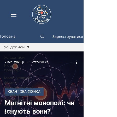
Зареєструватися
Головна
Усі дописи
Усі дописи
7 вер. 2025 р.
Читати 20 хв
Як це
працює?
Молекулярна
фізика і
термодинаміка
КВАНТОВА ФІЗИКА
Фізика атома
і атомного
Магнітні монополі: чи
ядра
існують вони?
Науковці