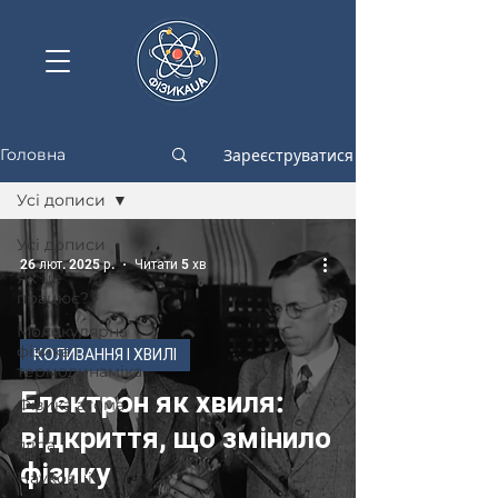
Зареєструватися
Головна
Усі дописи
Усі дописи
26 лют. 2025 р.
Читати 5 хв
Як це
працює?
Молекулярна
фізика і
КОЛИВАННЯ І ХВИЛІ
термодинаміка
Електрон як хвиля:
Фізика атома
і атомного
відкриття, що змінило
ядра
фізику
Науковці