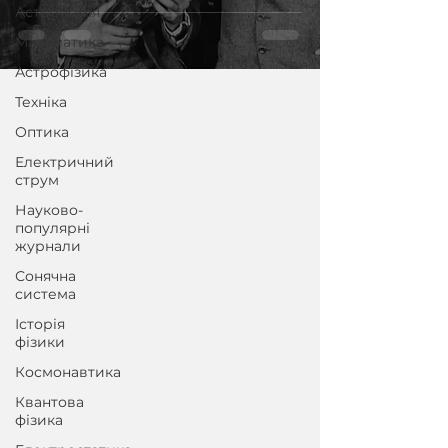
Астрономія
Математика
Астрофізика
Техніка
Оптика
Електричний
струм
Науково-
популярні
журнали
Сонячна
система
Історія
фізики
Космонавтика
Квантова
фізика