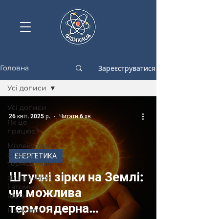
Зареєструватися
Головна
Усі дописи
Усі дописи
26 квіт. 2025 р.
Читати 6 хв
Як це
працює?
Молекулярна
фізика і
ЕНЕРГЕТИКА
термодинаміка
Штучні зірки на Землі:
Фізика атома
і атомного
чи можлива
ядра
термоядерна
Науковці