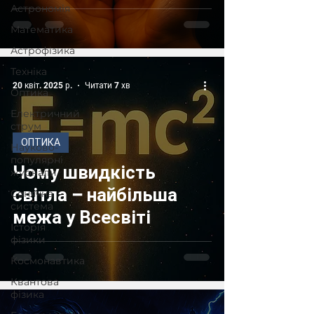
енергетика?
Астрономія
Математика
Астрофізика
Техніка
20 квіт. 2025 р.
Читати 7 хв
Оптика
Електричний
струм
ОПТИКА
Науково-
популярні
Чому швидкість
журнали
світла – найбільша
Сонячна
система
межа у Всесвіті
Історія
фізики
Космонавтика
Квантова
фізика