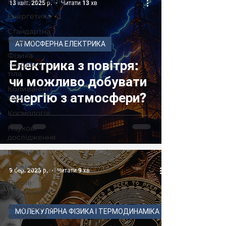
Електростатика
13 квіт. 2025 р.
Читати 13 хв
Енергетика
Стандартна
модель
АТМОСФЕРНА ЕЛЕКТРИКА
Фізика
Електрика з повітря:
твердого
тіла
чи можливо добувати
Коливання і
енергію з атмосфери?
хвилі
Космологія
Наукові
дослідження
Механіка
Біофізика
9 бер. 2025 р.
Читати 9 хв
Теорія
відносності
Атмосферна
МОЛЕКУЛЯРНА ФІЗИКА І ТЕРМОДИНАМІКА
електрика