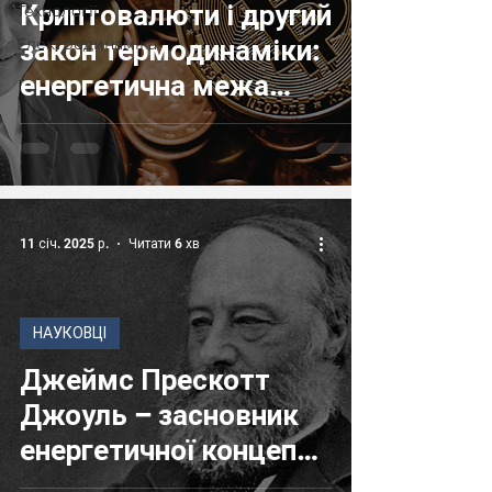
Криптовалюти і другий
Технології
Електродинаміка
закон термодинаміки:
енергетична межа
децентралізованих
мереж
11 січ. 2025 р.
Читати 6 хв
НАУКОВЦІ
Джеймс Прескотт
Джоуль – засновник
енергетичної концепції
термодинаміки