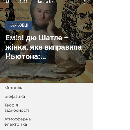
Електростатика
13 трав. 2025 р.
Читати 8 хв
Енергетика
Стандартна
модель
НАУКОВЦІ
Фізика
Емілі дю Шатле –
твердого
тіла
жінка, яка виправила
Коливання і
Ньютона:
хвилі
експерименти,
Космологія
кінетична енергія і
Наукові
дослідження
переклад «Начал»
Механіка
Біофізика
Теорія
відносності
Атмосферна
електрика