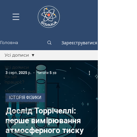
Зареєструватися
Головна
Усі дописи
Усі дописи
3 серп. 2025 р.
Читати 5 хв
Як це
працює?
Молекулярна
фізика і
ІСТОРІЯ ФІЗИКИ
термодинаміка
Дослід Торрічеллі:
Фізика атома
і атомного
перше вимірювання
ядра
атмосферного тиску
Науковці