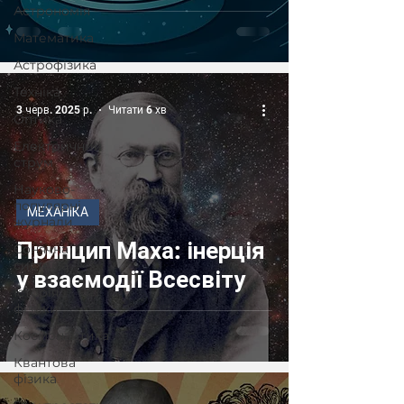
Астрономія
Математика
Астрофізика
Техніка
3 черв. 2025 р.
Читати 6 хв
Оптика
Електричний
струм
Науково-
популярні
МЕХАНІКА
журнали
Принцип Маха: інерція
Сонячна
система
у взаємодії Всесвіту
Історія
фізики
Космонавтика
Квантова
фізика