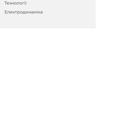
Технології
Електродинаміка
Приєднуйтеся до розсилки
Ел. пошта