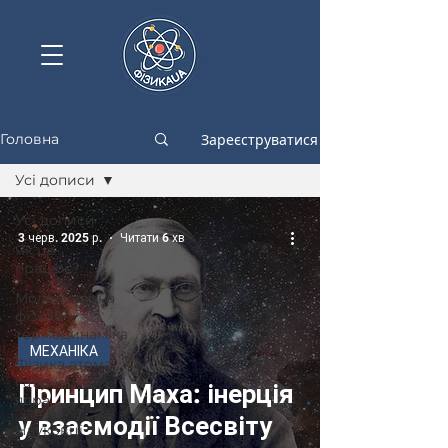
Зареєструватися
Головна
Усі дописи
Усі дописи
3 черв. 2025 р.
Читати 6 хв
Як це
працює?
Молекулярна
фізика і
термодинаміка
МЕХАНІКА
Фізика атома
і атомного
Принцип Маха: інерція
ядра
у взаємодії Всесвіту
Науковці