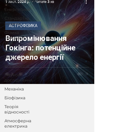
Електростатика
1 лист. 2024 р.
Читати 3 хв
Енергетика
Стандартна
модель
АСТРОФІЗИКА
Фізика
Випромінювання
твердого
тіла
Гокінга: потенційне
Коливання і
джерело енергії
хвилі
Космологія
Наукові
дослідження
Механіка
Біофізика
Теорія
відносності
Атмосферна
електрика