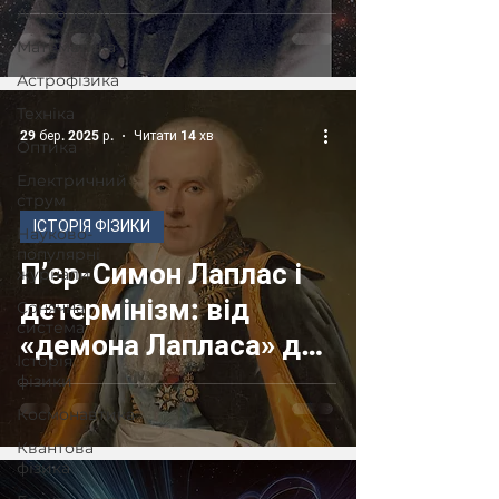
Астрономія
Математика
Астрофізика
Техніка
29 бер. 2025 р.
Читати 14 хв
Оптика
Електричний
струм
ІСТОРІЯ ФІЗИКИ
Науково-
популярні
П’єр-Симон Лаплас і
журнали
детермінізм: від
Сонячна
система
«демона Лапласа» до
Історія
принципу
фізики
невизначеності
Космонавтика
Квантова
фізика