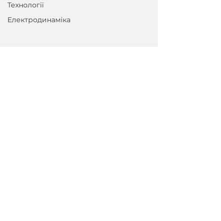
Технології
Електродинаміка
Приєднуйтеся до розсилки
Ел. пошта