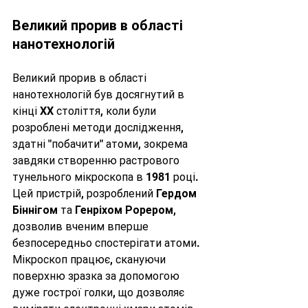
Великий прорив в області 
нанотехнологій
Великий прорив в області 
нанотехнологій був досягнутий в 
кінці XX століття, коли були 
розроблені методи дослідження, 
здатні "побачити" атоми, зокрема 
завдяки створенню растрового 
тунельного мікроскопа в 1981 році. 
Цей пристрій, розроблений 
Гердом 
Біннігом
 та 
Генріхом Рорером
, 
дозволив вченим вперше 
безпосередньо спостерігати атоми. 
Мікроскоп працює, скануючи 
поверхню зразка за допомогою 
дуже гострої голки, що дозволяє 