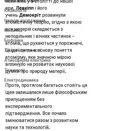
Коливання і хвилі
який жив у 5 столітті до нашої 
ери. 
Левкіпп
 і його 
Космологія
учень 
Демокріт
 розвинули 
Наукові дослідження
атомістичну теорію, згідно з якою 
вся матерія складається з 
Механіка
неподільних і вічних частинок - 
Біофізика
атомів, що рухаються у порожнечі. 
Ці ідеї лягли в основу поняття 
Теорія відносності
атомізму, яке значною мірою 
Атмосферна електрика
вплинуло на розвиток наукової 
Технології
думки про природу матерії.
Електродинаміка
Проте, протягом багатьох століть ця 
ідея залишалася лише філософським 
припущенням без 
експериментального 
підтвердження. Все почало 
змінюватися разом з розвитком 
науки та технологій.