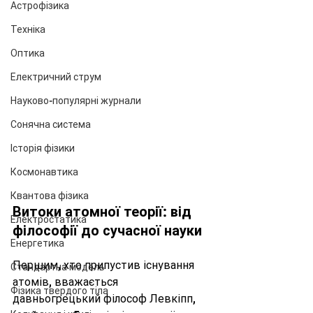
Астрофізика
Техніка
Оптика
Електричний струм
Науково-популярні журнали
Сонячна система
Історія фізики
Космонавтика
Квантова фізика
Витоки атомної теорії: від 
Електростатика
філософії до сучасної науки
Енергетика
Першим, хто припустив існування 
Стандартна модель
атомів, вважається 
Фізика твердого тіла
давньогрецький філософ Левкіпп, 