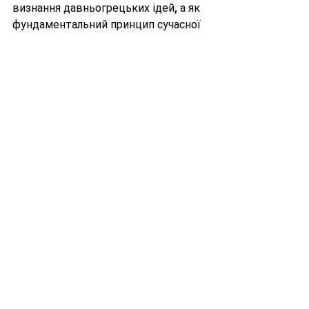
визнання давньогрецьких ідей, а як 
фундаментальний принцип сучасної 
науки, що відкриває широкі 
горизонти для розуміння природи та 
розвитку новітніх технологій
Зображення: Violych 
https://commons.wikimedia.org/w/ind
ex.php?curid=69065249
Атом
Фізика атома і атомного ядра
Дивитися всі
Останні пости