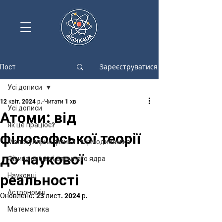
Зареєструватися
Пост
Усі дописи
12 квіт. 2024 р.
Читати 1 хв
Усі дописи
Атоми: від
Як це працює?
філософської теорії
Молекулярна фізика і термодинаміка
до наукової
Фізика атома і атомного ядра
реальності
Науковці
Астрономія
Оновлено:
23 лист. 2024 р.
Математика