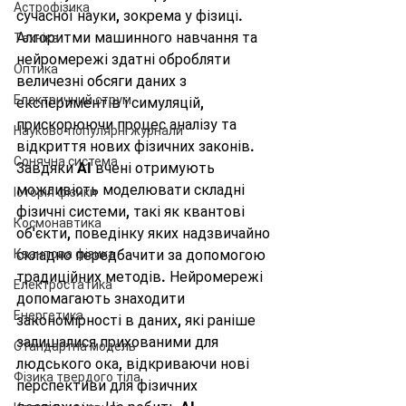
Астрофізика
сучасної науки, зокрема у фізиці. 
Алгоритми машинного навчання та 
Техніка
нейромережі здатні обробляти 
Оптика
величезні обсяги даних з 
Електричний струм
експериментів і симуляцій, 
прискорюючи процес аналізу та 
Науково-популярні журнали
відкриття нових фізичних законів. 
Сонячна система
Завдяки AI вчені отримують 
можливість моделювати складні 
Історія фізики
фізичні системи, такі як квантові 
Космонавтика
об'єкти, поведінку яких надзвичайно 
Квантова фізика
складно передбачити за допомогою 
традиційних методів. Нейромережі 
Електростатика
допомагають знаходити 
Енергетика
закономірності в даних, які раніше 
залишалися прихованими для 
Стандартна модель
людського ока, відкриваючи нові 
Фізика твердого тіла
перспективи для фізичних 