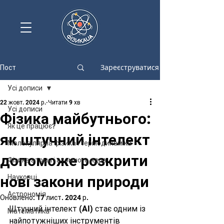
Зареєструватися
Пост
Усі дописи
22 жовт. 2024 р.
Читати 9 хв
Усі дописи
Фізика майбутнього:
Як це працює?
як штучний інтелект
Молекулярна фізика і термодинаміка
допоможе розкрити
Фізика атома і атомного ядра
нові закони природи
Науковці
Астрономія
Оновлено:
17 лист. 2024 р.
Штучний інтелект (AI) стає одним із 
Математика
найпотужніших інструментів 