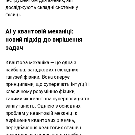
інструментом для вчених, які 
досліджують складні системи у 
фізиці.
AI у квантовій механіці: 
новий підхід до вирішення 
задач
Квантова механіка — це одна з 
найбільш загадкових і складних 
галузей фізики. Вона оперує 
принципами, що суперечать інтуїції і 
класичному розумінню фізики, 
такими як квантова суперпозиція та 
заплутаність. Однією з основних 
проблем у квантовій механіці є 
вирішення квантових рівнянь, 
передбачення квантових станів і 
взаємодії частинок, що потребує 