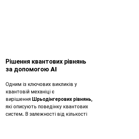
Рішення квантових рівнянь 
за допомогою AI
Одним із ключових викликів у 
квантовій механіці є 
вирішення 
Шрьодінгерових рівнянь
, 
які описують поведінку квантових 
систем. В залежності від кількості 
частинок і складності системи, ці 
рівняння можуть бути неймовірно 
важкими для розв'язання навіть для 