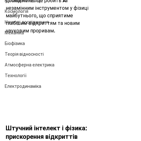
досліджень. Це робить AI 
Коливання і хвилі
незамінним інструментом у фізиці 
Космологія
майбутнього, що сприятиме 
Наукові дослідження
глибшим відкриттям та новим 
науковим проривам.
Механіка
Біофізика
Теорія відносності
Атмосферна електрика
Технології
Електродинаміка
Штучний інтелект і фізика: 
прискорення відкриттів