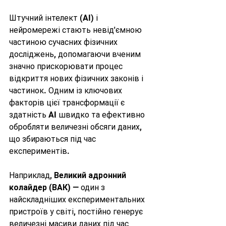
Штучний інтелект (AI) і 
нейромережі стають невід'ємною 
частиною сучасних фізичних 
досліджень, допомагаючи вченим 
значно прискорювати процес 
відкриття нових фізичних законів і 
частинок. Одним із ключових 
факторів цієї трансформації є 
здатність AI швидко та ефективно 
обробляти величезні обсяги даних, 
що збираються під час 
експериментів.
Наприклад, 
Великий адронний 
колайдер (ВАК)
 — один з 
найскладніших експериментальних 
пристроїв у світі, постійно генерує 
величезні масиви даних під час 