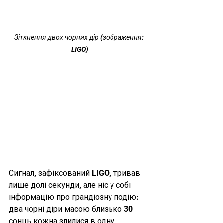
Зіткнення двох чорних дір (зображення: 
LIGO)
Сигнал, зафіксований LIGO, тривав 
лише долі секунди, але ніс у собі 
інформацію про грандіозну подію: 
два чорні діри масою близько 30 
сонць кожна злилися в одну, 