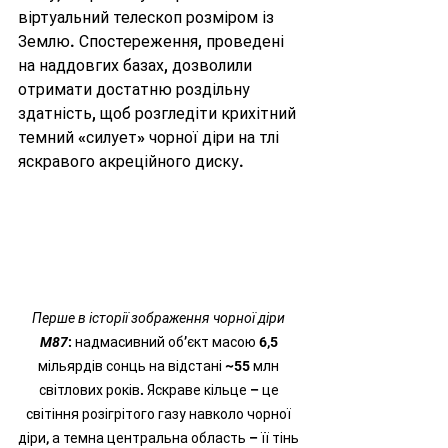
віртуальний телескоп розміром із 
Землю. Спостереження, проведені 
на наддовгих базах, дозволили 
отримати достатню роздільну 
здатність, щоб розгледіти крихітний 
темний «силует» чорної діри на тлі 
яскравого акреційного диску.
Перше в історії зображення чорної діри 
M87
: надмасивний об’єкт масою 6,5 
мільярдів сонць на відстані ~55 млн 
світлових років. Яскраве кільце – це 
світіння розігрітого газу навколо чорної 
діри, а темна центральна область – її тінь 