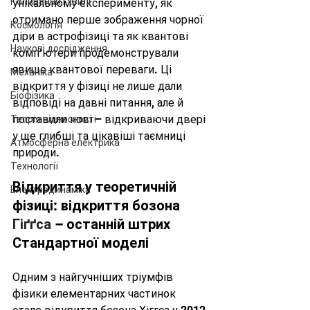
Коливання і хвилі
унікальному експерименту, як 
отримано перше зображення чорної 
Космологія
діри в астрофізиці та як квантові 
Наукові дослідження
комп’ютери продемонстрували 
явище квантової переваги. Ці 
Механіка
відкриття у фізиці не лише дали 
Біофізика
відповіді на давні питання, але й 
поставили нові – відкриваючи двері 
Теорія відносності
у ще глибші та цікавіші таємниці 
Атмосферна електрика
природи.
Технології
Відкриття у теоретичній 
Електродинаміка
фізиці: відкриття бозона 
Гіґґса
 – останній штрих 
Стандартної моделі
Одним з найгучніших тріумфів 
фізики елементарних частинок 