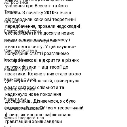
Астрофізика
уявлення про Всесвіт та його 
Техніка
закони. З початку 2010-х вчені 
підтвердили ключові теоретичні 
Оптика
передбачення, провели надскладні 
Електричний струм
експерименти та досягли нових 
висот у дослідженні космосу і 
Науково-популярні журнали
квантового світу. У цій науково-
Сонячна система
популярній статті розглянемо 
чотири знакові відкриття в різних 
Історія фізики
галузях фізики – від теорії до 
Космонавтика
практики. Кожне з них стало віхою 
Квантова фізика
для науки і технологій, привернуло 
увагу світової спільноти та 
Електростатика
надихнуло нове покоління 
Енергетика
дослідників. Дізнаємося, як було 
відкрито бозон 
Гіґґса
 у теоретичній 
Стандартна модель
фізиці, як вперше зафіксовано 
Фізика твердого тіла
гравітаційні хвилі завдяки 