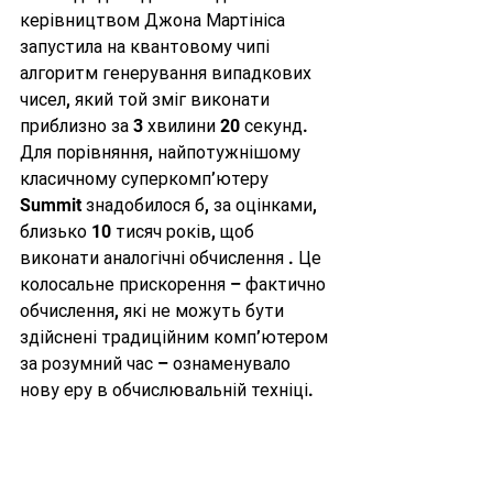
керівництвом Джона Мартініса 
запустила на квантовому чипі 
алгоритм генерування випадкових 
чисел, який той зміг виконати 
приблизно за 3 хвилини 20 секунд. 
Для порівняння, найпотужнішому 
класичному суперкомп’ютеру 
Summit знадобилося б, за оцінками, 
близько 10 тисяч років, щоб 
виконати аналогічні обчислення . Це 
колосальне прискорення – фактично 
обчислення, які не можуть бути 
здійснені традиційним комп’ютером 
за розумний час – ознаменувало 
нову еру в обчислювальній техніці.