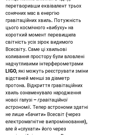
перетворивши еквівалент трьох 
сонячних мас в енергію 
гравітаційних хвиль. Потужність 
цього космічного «вибуху» на 
короткий момент перевищила 
світність усіх зірок видимого 
Всесвіту. Саме ці хвильові 
коливання простору були вловлені 
надчутливими інтерферометрами 
LIGO, які можуть реєструвати зміни 
відстаней менші за діаметр 
протона. Відкриття гравітаційних 
хвиль ознаменувало народження 
нової галузі – 
гравітаційної 
астрономії
. Тепер астрономи здатні 
не лише «бачити» Всесвіт (через 
електромагнітне випромінювання), 
але й «слухати» його через 