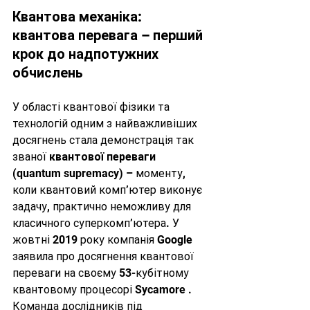
Квантова механіка: 
квантова перевага – перший 
крок до надпотужних 
обчислень
У області квантової фізики та 
технологій одним з найважливіших 
досягнень стала демонстрація так 
званої 
квантової переваги
(quantum supremacy) – моменту, 
коли квантовий комп’ютер виконує 
задачу, практично неможливу для 
класичного суперкомп’ютера. У 
жовтні 2019 року компанія Google 
заявила про досягнення квантової 
переваги на своєму 53-кубітному 
квантовому процесорі Sycamore . 
Команда дослідників під 