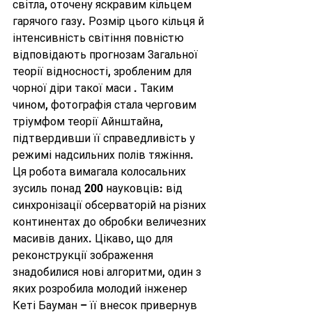
світла, оточену яскравим кільцем 
гарячого газу. Розмір цього кільця й 
інтенсивність світіння повністю 
відповідають прогнозам Загальної 
теорії відносності, зробленим для 
чорної діри такої маси . Таким 
чином, фотографія стала черговим 
тріумфом теорії Айнштайна, 
підтвердивши її справедливість у 
режимі надсильних полів тяжіння. 
Ця робота вимагала колосальних 
зусиль понад 200 науковців: від 
синхронізації обсерваторій на різних 
континентах до обробки величезних 
масивів даних. Цікаво, що для 
реконструкції зображення 
знадобилися нові алгоритми, один з 
яких розробила молодий інженер 
Кеті Бауман – її внесок привернув 