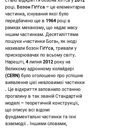
стало відкриття бозона Хіггса у 2012 
році. 
Бозон Гіґґса
 – це елементарна 
частинка, існування якої було 
передбачено ще в 1964 році в 
рамках механізму, що надає масу 
іншим частинкам. Десятиліттями 
пошуки «частинки Бога», як іноді 
називали бозон 
Гіґґса
, тривали у 
прискорювачах по всьому світу. 
Нарешті, 4 липня 2012 року на 
Великому адронному колайдері 
(CERN) було оголошено про успішне 
виявлення цієї невловимої частинки 
. Це відкриття заповнило останню 
прогалину в так званій Стандартній 
моделі – теоретичній конструкції, 
що описує всі відомі 
фундаментальні частинки та їхні 
взаємодії . Іншими словами, 