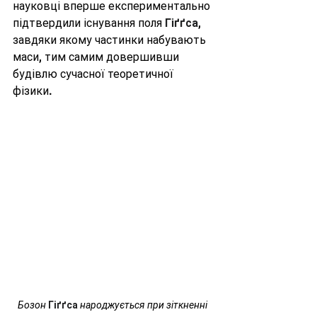
науковці вперше експериментально 
підтвердили існування поля 
Гіґґса
, 
завдяки якому частинки набувають 
маси, тим самим довершивши 
будівлю сучасної теоретичної 
фізики.
Бозон 
Гіґґса
 народжується при зіткненні 