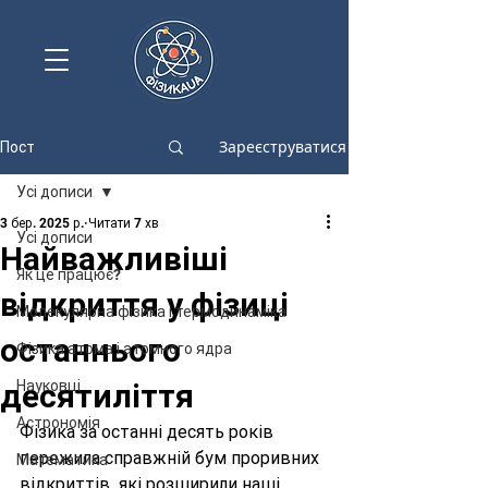
Зареєструватися
Пост
Усі дописи
3 бер. 2025 р.
Читати 7 хв
Усі дописи
Найважливіші
Як це працює?
відкриття у фізиці
Молекулярна фізика і термодинаміка
останнього
Фізика атома і атомного ядра
десятиліття
Науковці
Астрономія
Фізика за останні десять років 
пережила справжній бум проривних 
Математика
відкриттів, які розширили наші 