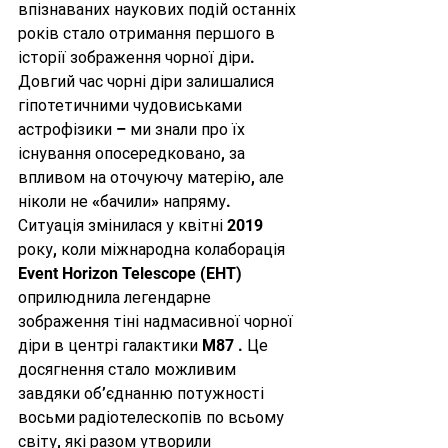
впізнаваних наукових подій останніх 
років стало отримання першого в 
історії зображення чорної діри. 
Довгий час чорні діри залишалися 
гіпотетичними чудовиськами 
астрофізики – ми знали про їх 
існування опосередковано, за 
впливом на оточуючу матерію, але 
ніколи не «бачили» напряму. 
Ситуація змінилася у квітні 2019 
року, коли міжнародна колаборація 
Event Horizon Telescope (EHT) 
оприлюднила легендарне 
зображення тіні надмасивної чорної 
діри в центрі галактики M87 . Це 
досягнення стало можливим 
завдяки об’єднанню потужності 
восьми радіотелескопів по всьому 
світу, які разом утворили 