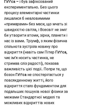
Гіґґса
 – і був зафіксований 
експериментально. Без цього 
процесу елементарні частинки 
лишалися б невловимими 
«примарами» без маси, що мчать зі 
швидкістю світла, і Всесвіт не зміг 
би утворити атоми, зірки, планети і 
нас із вами. Тріумф, з яким фізична 
спільнота зустріла новину про 
відкриття (навіть сам Пітер 
Гіґґса
, 
чиє ім’я носить частинка, не 
стримав сліз радості), показав 
важливість цієї події. Попри те, що 
бозон 
Гіґґса
 не спостерігається у 
повсякденному житті, його 
відкриття стало фундаментом для 
подальших пошуків нової фізики за 
межами Стандартної моделі та 
можливих відкриттів нових 