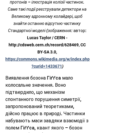
протонів – ілюстрація колізії частинок. 
Саме такі події реєстрували детектори на 
Великому адронному колайдері, щоб 
знайти останню відсутню частинку 
Стандартної моделі (зображення: 
автор: 
Lucas Taylor / CERN - 
http://cdsweb.cern.ch/record/628469, CC 
BY-SA 3.0, 
https://commons.wikimedia.org/w/index.php
?curid=1433671
)
Виявлення бозона 
Гіґґса
 мало 
колосальне значення. Воно 
підтвердило, що механізм 
спонтанного порушення симетрії, 
запропонований теоретиками, 
дійсно працює в природі. Частинки 
набувають маси завдяки взаємодії з 
полем 
Гіґґса
, квант якого – бозон 