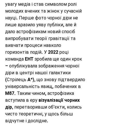
увагу медіа і став символом ролі 
молодих вчених та жінок у сучасній 
науці. Перше фото чорної діри не 
лише вразило уяву публіки, але й 
дало астрофізикам новий спосіб 
випробувати теорії гравітації та 
вивчати процеси навколо 
горизонтів подій. У 2022 році 
команда EHT зробила ще один крок 
– опублікувала зображення чорної 
діри в центрі нашої галактики 
(Стрілець A*), що знову підтвердило 
універсальність явищ, побачених в 
M87. Таким чином, астрофізика 
вступила в еру 
візуалізації чорних 
дір
, перетворивши об’єкти, колись 
чисто теоретичні, у щось більш 
відчутне і дослідне.