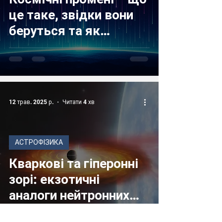
це таке, звідки вони
беруться та як
впливають на Землю
12 трав. 2025 р.
Читати 4 хв
АСТРОФІЗИКА
Кваркові та гіперонні
зорі: екзотичні
аналоги нейтронних
зірок