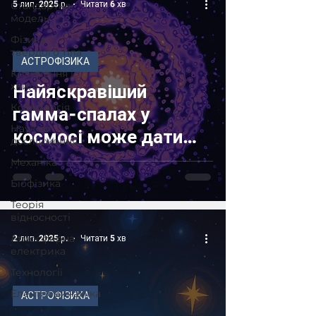
Стандартна
5 лип. 2025 р.
Читати 6 хв
модель
Фізика
твердого тіла
АСТРОФІЗИКА
Коливання і
хвилі
Найяскравіший
Космологія
гамма-спалах у
Наукові
космосі може дати
дослідження
підказки про природу
Механіка
темної матерії
Біофізика
Теорія
відносності
Атмосферна
2 лип. 2025 р.
Читати 5 хв
електрика
Технології
Електродинаміка
АСТРОФІЗИКА