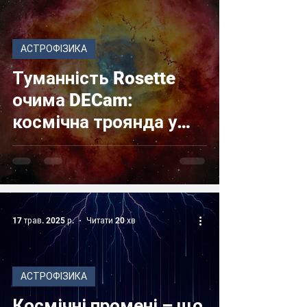
АСТРОФІЗИКА
Туманність Rosette
очима DECam:
космічна троянда у
570 мегапікселях
17 трав. 2025 р.
Читати 20 хв
АСТРОФІЗИКА
Космічні промені – що