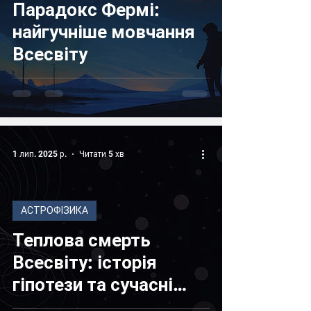
Парадокс Фермі:
найгучніше мовчання
Всесвіту
1 лип. 2025 р.
Читати 5 хв
АСТРОФІЗИКА
Теплова смерть
Всесвіту: історія
гіпотези та сучасні
уявлення