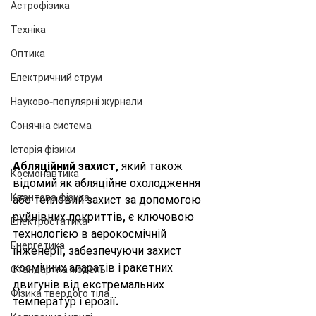
Астрофізика
Техніка
Оптика
Електричний струм
Науково-популярні журнали
Сонячна система
Історія фізики
Абляційний захист
, який також 
Космонавтика
відомий як абляційне охолодження 
Квантова фізика
або тепловий захист за допомогою 
руйнівних покриттів, є ключовою 
Електростатика
технологією в аерокосмічній 
Енергетика
інженерії, забезпечуючи захист 
космічних апаратів і ракетних 
Стандартна модель
двигунів від екстремальних 
Фізика твердого тіла
температур і ерозії. 