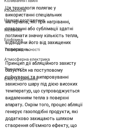
Коливання і хвилі
Ця технологія полягає у 
Космологія
використанні спеціальних 
Наукові дослідження
матеріалів, які при нагріванні, 
плавленні або сублімації здатні 
Механіка
поглинати значну кількість тепла, 
Біофізика
відводячи його від захищених 
поверхонь.
Теорія відносності
Атмосферна електрика
Принцип дії абляційного захисту 
Технології
базується на поступовому 
руйнуванні та випаровуванні 
Електродинаміка
захисного шару під дією високих 
температур, що супроводжується 
видаленням тепла з поверхні 
апарату. Окрім того, процес абляції 
генерує газоподібні продукти, які 
додатково захищають шляхом 
створення об'ємного ефекту, що 