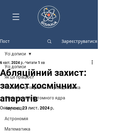
Зареєструватися
Пост
Усі дописи
6 квіт. 2024 р.
Читати 1 хв
Усі дописи
Абляційний захист:
Як це працює?
захист космічних
Молекулярна фізика і термодинаміка
апаратів
Фізика атома і атомного ядра
Оновлено:
23 лист. 2024 р.
Науковці
Астрономія
Математика