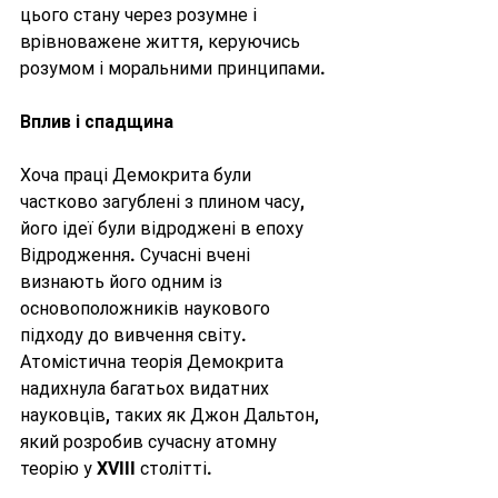
цього стану через розумне і 
врівноважене життя, керуючись 
розумом і моральними принципами.
Вплив і спадщина
Хоча праці Демокрита були 
частково загублені з плином часу, 
його ідеї були відроджені в епоху 
Відродження. Сучасні вчені 
визнають його одним із 
основоположників наукового 
підходу до вивчення світу. 
Атомістична теорія Демокрита 
надихнула багатьох видатних 
науковців, таких як Джон Дальтон, 
який розробив сучасну атомну 
теорію у XVIII столітті.