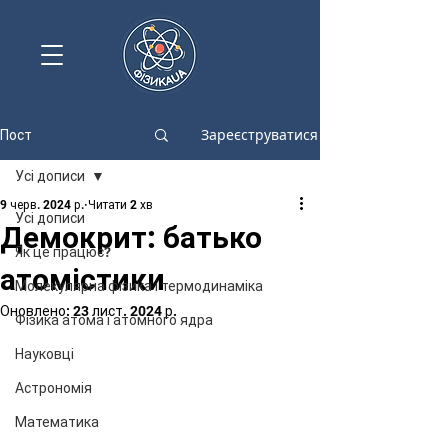
Зареєструватися
Пост
Усі дописи
9 черв. 2024 р.
Читати 2 хв
Усі дописи
Демокрит: батько
Як це працює?
атомістики
Молекулярна фізика і термодинаміка
Оновлено:
23 лист. 2024 р.
Фізика атома і атомного ядра
Науковці
Астрономія
Математика