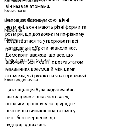
Коливання і хвилі
він назвав атомами.
Космологія
Атоми, за його думкою, вічні і 
Наукові дослідження
незмінні, вони мають різні форми та 
Механіка
розміри, що дозволяє їм по-різному 
Біофізика
поєднуватися та утворювати всі 
матеріальні об'єкти навколо нас. 
Теорія відносності
Демокрит вважав, що все, що 
Атмосферна електрика
відбувається у світі, є результатом 
механічних взаємодій між цими 
Технології
атомами, які рухаються в порожнечі.
Електродинаміка
Ця концепція була надзвичайно 
інноваційною для свого часу, 
оскільки пропонувала природне 
пояснення виникнення та змін у 
світі без звернення до 
надприродних сил. 