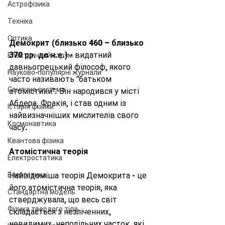
Астрофізика
Техніка
Оптика
Демокрит (близько 460 – близько 
370 рр. до н.е.)
 - видатний 
Електричний струм
давньогрецький філософ, якого 
Науково-популярні журнали
часто називають "батьком 
Сонячна система
атомістики". Він народився у місті 
Абдера, Фракія, і став одним із 
Історія фізики
найвизначніших мислителів свого 
Космонавтика
часу.
Квантова фізика
Атомістична теорія
Електростатика
Найвідоміша теорія Демокрита - це 
Енергетика
його атомістична теорія, яка 
Стандартна модель
стверджувала, що весь світ 
Фізика твердого тіла
складається з незліченних, 
невидимих, неподільних часток, які 