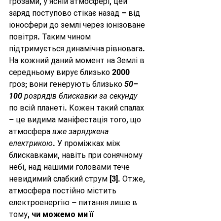
грозами, у ясній атмосфері, цей 
заряд поступово стікає назад – від 
іоносфери до землі через іонізоване 
повітря. Таким чином 
підтримується динамічна рівновага. 
На кожний даний момент на Землі в 
середньому вирує близько 2000 
гроз; вони генерують близько 
50–
100 розрядів блискавки за секунду
по всій планеті. Кожен такий спалах 
– це видима маніфестація того, що 
атмосфера 
вже заряджена 
електрикою
. У проміжках між 
блискавками, навіть при сонячному 
небі, над нашими головами тече 
невидимий слабкий струм 
[3]
. Отже, 
атмосфера постійно містить 
електроенергію – питання лише в 
тому, 
чи можемо ми її 