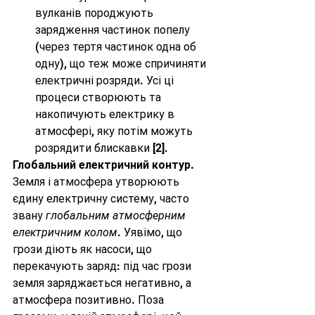
вулканів породжують 
зарядження частинок попелу 
(через тертя частинок одна об 
одну), що теж може спричиняти 
електричні розряди. Усі ці 
процеси створюють та 
накопичують електрику в 
атмосфері, яку потім можуть 
розрядити блискавки 
[2]
.
Глобальний електричний контур.
Земля і атмосфера утворюють 
єдину електричну систему, часто 
звану 
глобальним атмосферним 
електричним колом
. Уявімо, що 
грози діють як насоси, що 
перекачують заряд: під час грози 
земля заряджається негативно, а 
атмосфера позитивно. Поза 