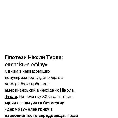
Гіпотези Ніколи Тесли: 
енергія «з ефіру»
Одним з найвідоміших 
популяризаторів ідеї 
енергії з 
повітря
 був сербсько-
американський винахідник 
Нікола 
Тесла
. На початку ХХ століття він 
мріяв отримувати безмежну 
«дармову» електрику з 
навколишнього середовища
. Тесла 