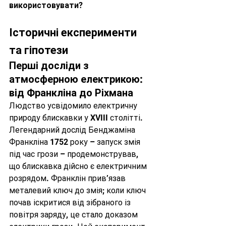
використовувати
?
Історичні експерименти 
та гіпотези
Перші досліди з 
атмосферною електрикою: 
від Франкліна до Ріхмана
Людство усвідомило електричну 
природу блискавки у XVIII столітті. 
Легендарний дослід Бенджаміна 
Франкліна 1752 року – запуск змія 
під час грози – продемонстрував, 
що блискавка дійсно є електричним 
розрядом. Франклін прив’язав 
металевий ключ до змія; коли ключ 
почав іскритися від зібраного із 
повітря заряду, це стало доказом 