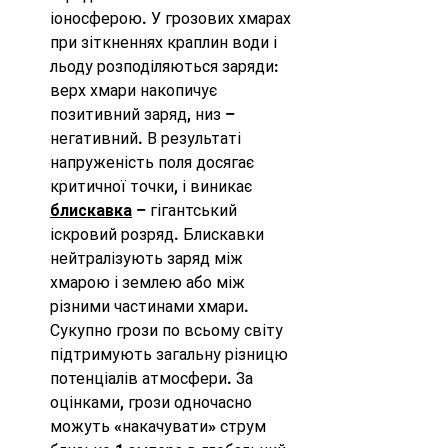
іоносферою. У грозових хмарах 
при зіткненнях краплин води і 
льоду розподіляються заряди: 
верх хмари накопичує 
позитивний заряд, низ – 
негативний. В результаті 
напруженість поля досягає 
критичної точки, і виникає 
блискавка
 – гігантський 
іскровий розряд. Блискавки 
нейтралізують заряд між 
хмарою і землею або між 
різними частинами хмари. 
Сукупно грози по всьому світу 
підтримують загальну різницю 
потенціалів атмосфери. За 
оцінками, грози одночасно 
можуть «накачувати» струм 