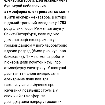
електрики грози. Цей експеримент 
був вкрай небезпечним: 
атмосферна електрика
 легко могла 
вбити експериментатора. В історії 
відомий трагічний випадок: у 1753 
році фізик Георг Ріхман загинув у 
Санкт-Петербурзі, коли під час 
демонстрації експерименту з 
громовідводом у його лабораторію 
вдарив розряд (ймовірно, кульова 
блискавка). Тим не менш, роботи 
піонерів дали початок науці про 
атмосферну електрику. У наступні 
десятиліття вчені вимірювали 
електричне поле повітря, 
накопичували свідчення про 
існування повільних струмів у 
спокійній атмосфері та 
досліджували природу грозових 