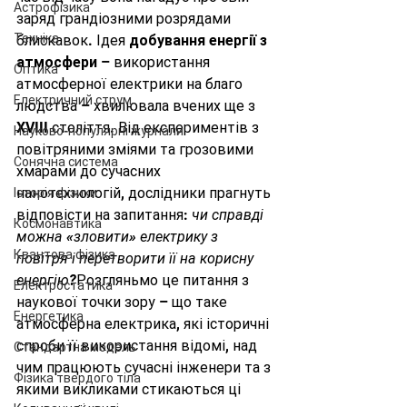
Астрофізика
заряд грандіозними розрядами 
Техніка
блискавок. Ідея 
добування енергії з 
атмосфери
 – використання 
Оптика
атмосферної електрики на благо 
Електричний струм
людства – хвилювала вчених ще з 
XVIII століття. Від експериментів з 
Науково-популярні журнали
повітряними зміями та грозовими 
Сонячна система
хмарами до сучасних 
нанотехнологій, дослідники прагнуть 
Історія фізики
відповісти на запитання: 
чи справді 
Космонавтика
можна «зловити» електрику з 
Квантова фізика
повітря і перетворити її на корисну 
енергію?
Розгляньмо це питання з 
Електростатика
наукової точки зору – що таке 
Енергетика
атмосферна електрика, які історичні 
спроби її використання відомі, над 
Стандартна модель
чим працюють сучасні інженери та з 
Фізика твердого тіла
якими викликами стикаються ці 