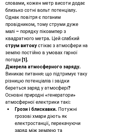
словами, кожен метр висоти додає 
близько сотні вольт потенціалу. 
Однак повітря є поганим 
провідником, тому струми дуже 
малі – порядку пікоампер з 
квадратного метра. Цей слабкий 
струм витоку
 стікає з атмосфери на 
землю постійно в умовах гарної 
погоди 
[1]
.
Джерела атмосферного заряду.
Виникає питання: що підтримує таку 
різницю потенціалів і звідки 
береться заряд у атмосфері? 
Основні природні «генератори» 
атмосферної електрики такі:
Грози і блискавки.
 Потужні 
грозові хмари діють як 
електростанції, перекачуючи 
заряд між землею та 