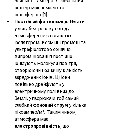
близько 1 ампера в глобальний 
контур між землею та 
іоносферою 
[1]
.
Постійний фон іонізації.
 Навіть 
у ясну безгрозову погоду 
атмосфера не є повністю 
ізолятором. Космічні промені та 
ультрафіолетове сонячне 
випромінювання постійно 
іонізують молекули повітря, 
створюючи незначну кількість 
заряджених іонів. Ці іони 
повільно дрейфують у 
електричному полі вниз до 
Землі, утворюючи той самий 
слабкий 
фоновий струм
 у кілька 
пікоампер/м². Таким чином, 
атмосфера має 
електропровідність
, що 