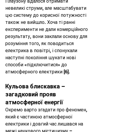
Плаузону вдалося отримати 
невеликі струми, але масштабувати 
цю систему до корисної потужності 
також не вийшло. Хоча ті ранні 
експерименти не дали комерційного 
результату, вони заклали основу для 
розуміння того, як поводиться 
електрика в повітрі, і спонукали 
наступні покоління шукати нові 
способи «підключитися» до 
атмосферного електрики 
[6]
.
Кульова блискавка – 
загадковий прояв 
атмосферної енергії
Окремо варто згадати про феномен, 
який є частиною атмосферної 
електрики і довгий час лишався на 
межі наукового містицизму – 