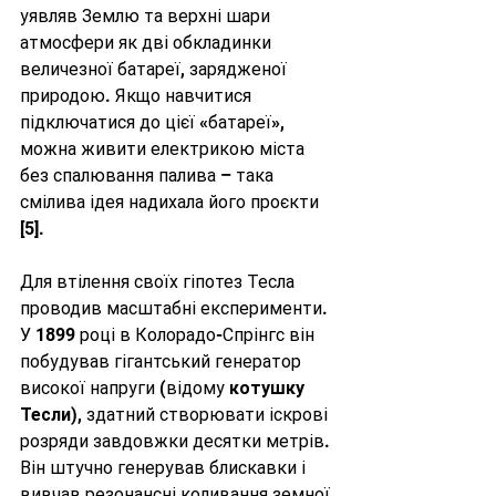
уявляв Землю та верхні шари 
атмосфери як дві обкладинки 
величезної батареї, зарядженої 
природою. Якщо навчитися 
підключатися до цієї «батареї», 
можна живити електрикою міста 
без спалювання палива – така 
смілива ідея надихала його проєкти 
[5]
.
Для втілення своїх гіпотез Тесла 
проводив масштабні експерименти. 
У 1899 році в Колорадо-Спрінгс він 
побудував гігантський генератор 
високої напруги (відому 
котушку 
Тесли
), здатний створювати іскрові 
розряди завдовжки десятки метрів. 
Він штучно генерував блискавки і 
вивчав резонансні коливання земної 