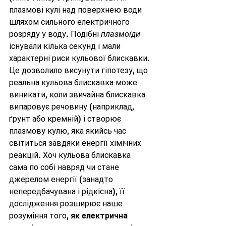
плазмові кулі над поверхнею води 
шляхом сильного електричного 
розряду у воду. Подібні 
плазмоїди
існували кілька секунд і мали 
характерні риси кульової блискавки. 
Це дозволило висунути гіпотезу, що 
реальна кульова блискавка може 
виникати, коли звичайна блискавка 
випаровує речовину (наприклад, 
ґрунт або кремній) і створює 
плазмову кулю, яка якийсь час 
світиться завдяки енергії хімічних 
реакцій. Хоч кульова блискавка 
сама по собі навряд чи стане 
джерелом енергії (занадто 
непередбачувана і рідкісна), її 
дослідження розширює наше 
розуміння того, 
як електрична 