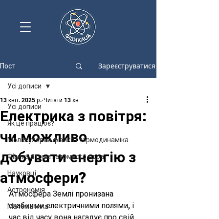
Зареєструватися
Пост
Усі дописи
13 квіт. 2025 р.
Читати 13 хв
Усі дописи
Електрика з повітря:
Як це працює?
чи можливо
Молекулярна фізика і термодинаміка
добувати енергію з
Фізика атома і атомного ядра
атмосфери?
Науковці
Астрономія
Атмосфера Землі пронизана 
слабкими електричними полями, і 
Математика
час від часу вона нагадує про свій 