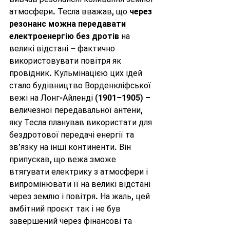
атмосфери. Тесла вважав, що 
через 
резонанс можна передавати 
електроенергію без дротів
 на 
великі відстані – фактично 
використовувати повітря як 
провідник. Кульмінацією цих ідей 
стало будівництво Ворденкліфської 
вежі на Лонг-Айленді (1901–1905) – 
величезної передавальної антени, 
яку Тесла планував використати для 
бездротової передачі енергії та 
зв’язку на інші континенти. Він 
припускав, що вежа зможе 
втягувати електрику з атмосфери і 
випромінювати її на великі відстані 
через землю і повітря. На жаль, цей 
амбітний проєкт так і не був 
завершений через фінансові та 