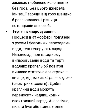
замикає глобальне коло навіть 
без гроз. Без цього джерела 
іонізації заряди від гроз швидко 
б розсіювались і різниця 
потенціалів зникла б.
Тертя і випаровування.
Процеси в атмосфері, пов’язані 
з рухом і фазовими переходами 
води, теж генерують заряд. 
Наприклад, при швидкому 
випаровуванні води та терті 
водяних крапель об повітря 
виникає статична електрика – 
явище, відоме як 
гігроелектрика
(електрика вологи). Дрібні 
краплини води можуть 
переносити надлишковий 
електричний заряд. Аналогічно, 
пилові бурі або виверження 