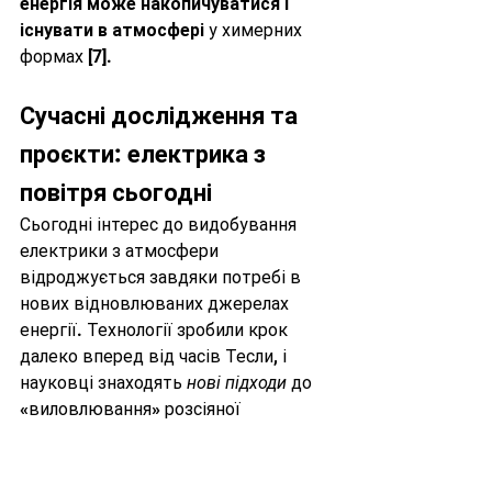
енергія може накопичуватися і 
існувати в атмосфері
 у химерних 
формах 
[7]
.
Сучасні дослідження та 
проєкти: електрика з 
повітря сьогодні
Сьогодні інтерес до видобування 
електрики з атмосфери 
відроджується завдяки потребі в 
нових відновлюваних джерелах 
енергії. Технології зробили крок 
далеко вперед від часів Тесли, і 
науковці знаходять 
нові підходи
 до 
«виловлювання» розсіяної 
електрики з навколишнього 
повітря. Розгляньмо декілька 
напрямків, над якими працюють 