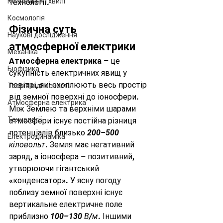
Коливання і хвилі
технології.
Космологія
Фізична суть 
Наукові дослідження
атмосферної електрики
Механіка
Атмосферна електрика
 – це 
Біофізика
сукупність електричних явищ у 
повітрі, які охоплюють весь простір 
Теорія відносності
від земної поверхні до іоносфери. 
Атмосферна електрика
Між Землею та верхніми шарами 
Технології
атмосфери існує постійна різниця 
потенціалів близько 
200–500 
Електродинаміка
кіловольт
. Земля має негативний 
заряд, а іоносфера – позитивний, 
утворюючи гігантський 
«конденсатор». У ясну погоду 
поблизу земної поверхні існує 
вертикальне електричне поле 
приблизно 
100–130 В/м
. Іншими 