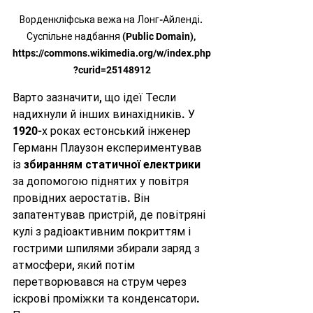
 Ворденкліфська вежа на Лонг-Айленді.  
Суспільне надбання (Public Domain), 
https://commons.wikimedia.org/w/index.php
?curid=25148912
Варто зазначити, що ідеї Тесли 
надихнули й інших винахідників. У 
1920-х роках естонський інженер 
Германн Плаузон експериментував 
із 
збиранням статичної електрики
за допомогою піднятих у повітря 
провідних аеростатів. Він 
запатентував пристрій, де повітряні 
кулі з радіоактивним покриттям і 
гострими шпилями збирали заряд з 
атмосфери, який потім 
перетворювався на струм через 
іскрові проміжки та конденсатори. 