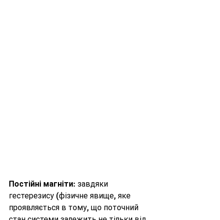
Постійні магніти
: завдяки 
гестерезису (
фізичне явище, яке 
проявляється в тому, що поточний 
стан системи залежить не тільки від 