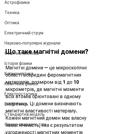
Астрофізика
Техніка
Оптика
Електричний струм
Науково-популярні журнали
Що таке магнітні домени?
Сонячна система
Історія фізики
Магнітні домени — це мікроскопічні 
Космонавтика
області всередині феромагнітних 
матеріалів, розміром від 1 до 10 
Квантова фізика
мікрометрів, де магнітні моменти 
Електростатика
всіх атомів орієнтовані в одному 
напрямку. Ці домени визначають 
Енергетика
магнітні властивості матеріалу. 
Стандартна модель
Кожен магнітний домен має власну 
Фізика твердого тіла
намагніченість, яка є результатом 
узгодженості магнітних моментів 