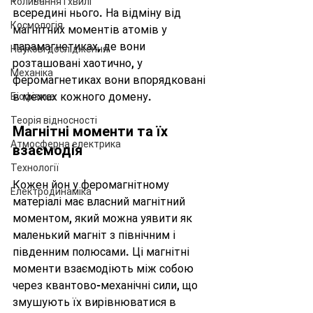
Коливання і хвилі
всередині нього. На відміну від 
Космологія
магнітних моментів атомів у 
парамагнетиках, де вони 
Наукові дослідження
розташовані хаотично, у 
Механіка
феромагнетиках вони впорядковані 
в межах кожного домену.
Біофізика
Теорія відносності
Магнітні моменти та їх 
Атмосферна електрика
взаємодія
Технології
Кожен йон у феромагнітному 
Електродинаміка
матеріалі має власний магнітний 
моментом, який можна уявити як 
маленький магніт з північним і 
південним полюсами. Ці магнітні 
моменти взаємодіють між собою 
через квантово-механічні сили, що 
змушують їх вирівнюватися в 