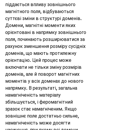
піддається впливу зовнішнього 
магнітного поля, відбуваються 
суттєві зміни в структурі доменів. 
Домени, магнітні моменти яких 
орієнтовані в напрямку зовнішнього 
поля, починають розширюватися за 
рахунок зменшення розміру сусідніх 
доменів, що мають протилежну 
орієнтацію. Цей процес може 
включати не тільки зміну розмірів 
доменів, але й поворот магнітних 
моментів у всіх доменах до нового 
напрямку. В результаті, загальна 
намагніченість матеріалу 
збільшується, і феромагнітний 
зразок стає намагніченим. Якщо 
зовнішнє поле достатньо сильне, 
намагніченість може досягти 
насичення, при якому всі домени 