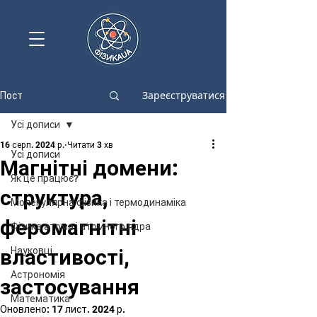
Зареєструватися
Пост
Усі дописи
16 серп. 2024 р.
Читати 3 хв
Усі дописи
Магнітні домени:
Як це працює?
структура,
Молекулярна фізика і термодинаміка
феромагнітні
Фізика атома і атомного ядра
властивості,
Науковці
Астрономія
застосування
Математика
Оновлено:
17 лист. 2024 р.