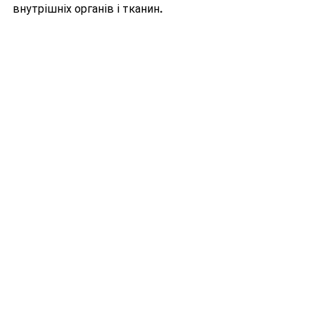
внутрішніх органів і тканин.
Процедура магнітно-резонансної 
томографії (МРТ)