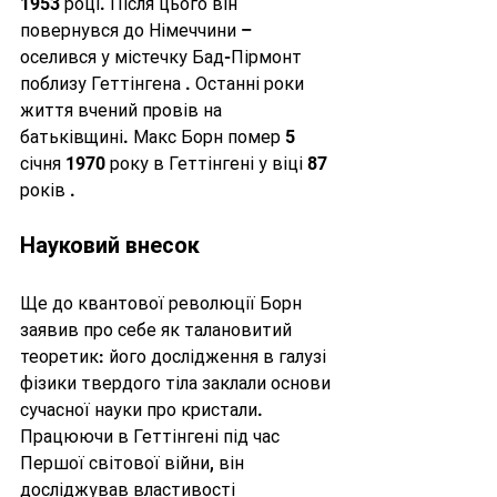
1953 році. Після цього він 
повернувся до Німеччини – 
оселився у містечку Бад-Пірмонт 
поблизу Геттінгена . Останні роки 
життя вчений провів на 
батьківщині. Макс Борн помер 5 
січня 1970 року в Геттінгені у віці 87 
років .
Науковий внесок
Ще до квантової революції Борн 
заявив про себе як талановитий 
теоретик: його дослідження в галузі 
фізики твердого тіла заклали основи 
сучасної науки про кристали. 
Працюючи в Геттінгені під час 
Першої світової війни, він 
досліджував властивості 