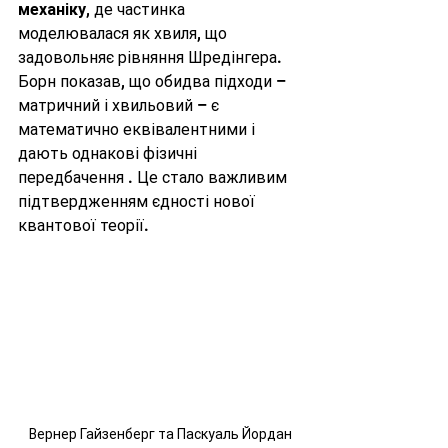
механіку
, де частинка 
моделювалася як хвиля, що 
задовольняє рівняння Шредінгера. 
Борн показав, що обидва підходи – 
матричний і хвильовий – є 
математично еквівалентними і 
дають однакові фізичні 
передбачення . Це стало важливим 
підтвердженням єдності нової 
квантової теорії.
Вернер Гайзенберг та Паскуаль Йордан