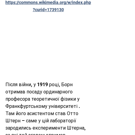
https://commons.wikimedia.org/w/index.php
?curid=1739130
Після війни, у 1919 році, Борн 
отримав посаду ординарного 
професора теоретичної фізики у 
Франкфуртському університеті . 
Там його асистентом став Отто 
Штерн – саме у цій лабораторії 
зародились експерименти Штерна, 