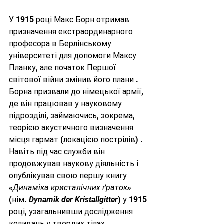
У 1915 році Макс Борн отримав 
призначення екстраординарного 
професора в Берлінському 
університеті для допомоги Максу 
Планку, але початок Першої 
світової війни змінив його плани . 
Борна призвали до німецької армії, 
де він працював у науковому 
підрозділі, займаючись, зокрема, 
теорією акустичного визначення 
місця гармат (локацією пострілів) . 
Навіть під час служби він 
продовжував наукову діяльність і 
опублікував свою першу книгу 
«Динаміка кристалічних ґраток»
(нім. 
Dynamik der Kristallgitter
) у 1915 
році, узагальнивши дослідження 
коливань у твердих тілах .