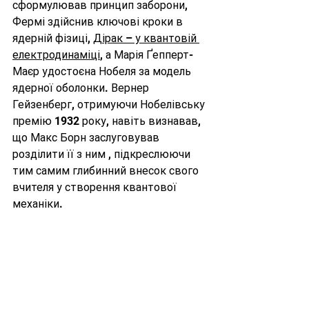
сформулював принцип заборони, 
Фермі здійснив ключові кроки в 
ядерній фізиці, 
Дірак – у квантовій 
електродинаміці
, а Марія Ґепперт-
Маєр удостоєна Нобеля за модель 
ядерної оболонки. Вернер 
Гейзенберг, отримуючи Нобелівську 
премію 1932 року, навіть визнавав, 
що Макс Борн заслуговував 
розділити її з ним , підкреслюючи 
тим самим глибинний внесок свого 
вчителя у створення квантової 
механіки.