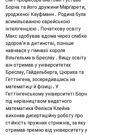
Борна та його дружини Марґарети, 
уродженої Кауфманн . Родина була 
асимільованою єврейською 
інтелігенцією . Початкову освіту 
Макс здобував вдома через слабке 
здоров’я в дитинстві, пізніше 
навчався у гімназії короля 
Вільгельма в Бреслау . Вищу освіту 
він отримав у університетах 
Бреслау, Гайдельберга, Цюриха та 
Геттінгена, зосередившись на 
математиці й фізиці . У 
Геттінгенському університеті Борн 
під керівництвом видатного 
математика Фелікса Клейна 
виконав дисертаційну роботу про 
стійкість пружних стрижнів, за яку 
отримав премію від університету у 