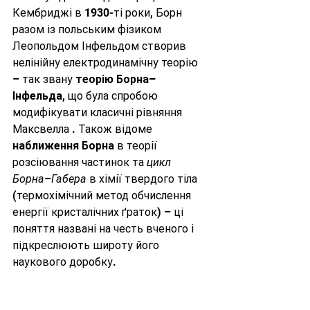
Кембриджі в 1930-ті роки, Борн 
разом із польським фізиком 
Леопольдом Інфельдом створив 
нелінійну електродинамічну теорію 
– так звану 
теорію Борна–
Інфельда
, що була спробою 
модифікувати класичні рівняння 
Максвелла . Також відоме 
наближення Борна
 в теорії 
розсіювання частинок та 
цикл 
Борна–Габера
 в хімії твердого тіла 
(термохімічний метод обчислення 
енергії кристалічних ґраток) – ці 
поняття названі на честь вченого і 
підкреслюють широту його 
наукового доробку.