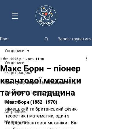
Зареєструватися
Пост
Усі дописи
1 бер. 2025 р.
Читати 11 хв
Усі дописи
Макс Борн – піонер
Як це працює?
квантової механіки
Молекулярна фізика і термодинаміка
та його спадщина
Фізика атома і атомного ядра
Макс Борн (1882–1970)
 — 
Науковці
німецький та британський фізик-
Астрономія
теоретик і математик, один з 
Математика
творців квантової механіки . Він 