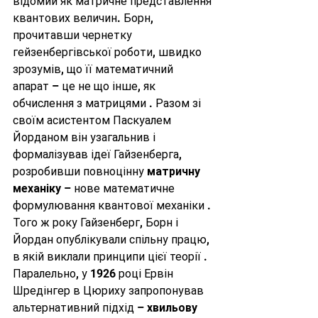
відомий як матричне представлення 
квантових величин. Борн, 
прочитавши чернетку 
гейзенбергівської роботи, швидко 
зрозумів, що її математичний 
апарат – це не що інше, як 
обчислення з матрицями . Разом зі 
своїм асистентом Паскуалем 
Йорданом він узагальнив і 
формалізував ідеї Гайзенберга, 
розробивши повноцінну 
матричну 
механіку
 – нове математичне 
формулювання квантової механіки . 
Того ж року Гайзенберг, Борн і 
Йордан опублікували спільну працю, 
в якій виклали принципи цієї теорії . 
Паралельно, у 1926 році Ервін 
Шредінгер в Цюриху запропонував 
альтернативний підхід – 
хвильову 