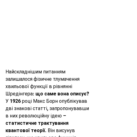
Найскладнішим питанням 
залишалося фізичне тлумачення 
хвильової функції в рівнянні 
Шредінгера: 
що саме вона описує?
У 1926 році Макс Борн опублікував 
дві знакові статті, запропонувавши 
в них революційну ідею – 
статистичне трактування 
квантової теорії
. Він висунув 