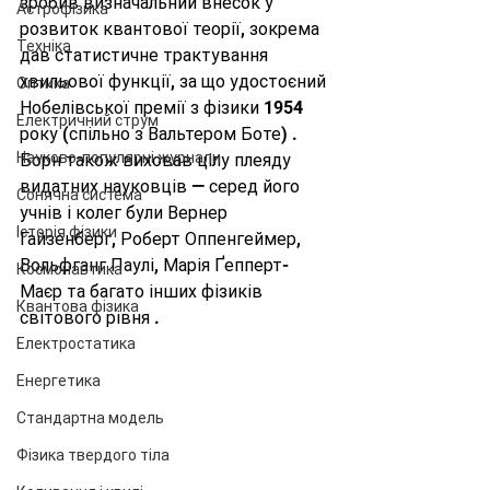
зробив визначальний внесок у 
Астрофізика
розвиток квантової теорії, зокрема 
Техніка
дав статистичне трактування 
хвильової функції, за що удостоєний 
Оптика
Нобелівської премії з фізики 1954 
Електричний струм
року (спільно з Вальтером Боте) . 
Науково-популярні журнали
Борн також виховав цілу плеяду 
видатних науковців — серед його 
Сонячна система
учнів і колег були Вернер 
Історія фізики
Гайзенберг, Роберт Оппенгеймер, 
Вольфганг Паулі, Марія Ґепперт-
Космонавтика
Маєр та багато інших фізиків 
Квантова фізика
світового рівня .
Електростатика
Енергетика
Стандартна модель
Фізика твердого тіла