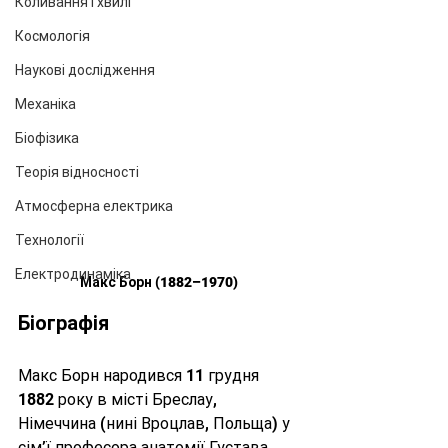
Коливання і хвилі
Космологія
Наукові дослідження
Механіка
Біофізика
Теорія відносності
Атмосферна електрика
Технології
Електродинаміка
Макс Борн (1882–1970)
Біографія
Макс Борн народився 11 грудня 
1882 року в місті Бреслау, 
Німеччина (нині Вроцлав, Польща) у 
сім’ї професора анатомії Густава 