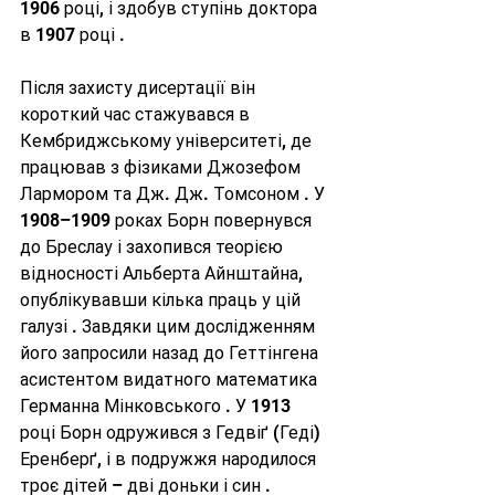
1906 році, і здобув ступінь доктора 
в 1907 році .
Після захисту дисертації він 
короткий час стажувався в 
Кембриджському університеті, де 
працював з фізиками Джозефом 
Лармором та Дж. Дж. Томсоном . У 
1908–1909 роках Борн повернувся 
до Бреслау і захопився теорією 
відносності Альберта Айнштайна, 
опублікувавши кілька праць у цій 
галузі . Завдяки цим дослідженням 
його запросили назад до Геттінгена 
асистентом видатного математика 
Германна Мінковського . У 1913 
році Борн одружився з Гедвіґ (Геді) 
Еренберґ, і в подружжя народилося 
троє дітей – дві доньки і син .