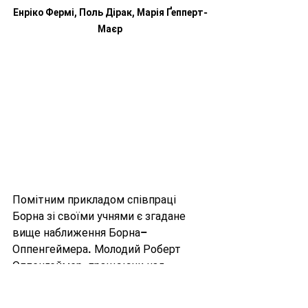
Енріко Фермі, Поль Дірак, Марія Ґепперт-
Маєр
Помітним прикладом співпраці 
Борна зі своїми учнями є згадане 
вище наближення Борна–
Оппенгеймера. Молодий Роберт 
Оппенгеймер, працюючи над 
докторською дисертацією під 
керівництвом Борна, разом із ним 