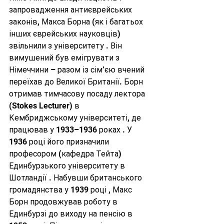
запровадження антиєврейських 
законів, Макса Борна (як і багатьох 
інших єврейських науковців) 
звільнили з університету . Він 
вимушений був емігрувати з 
Німеччини – разом із сім’єю вчений 
переїхав до Великої Британії. Борн 
отримав тимчасову посаду лектора 
(Stokes Lecturer) в 
Кембриджському університеті, де 
працював у 1933–1936 роках . У 
1936 році його призначили 
професором (кафедра Тейта) 
Единбурзького університету в 
Шотландії . Набувши британського 
громадянства у 1939 році , Макс 
Борн продовжував роботу в 
Единбурзі до виходу на пенсію в 