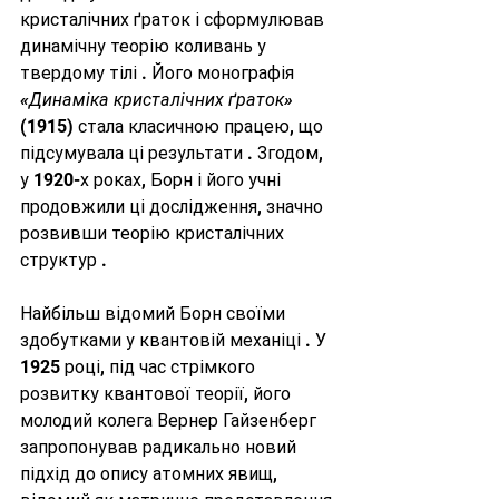
кристалічних ґраток і сформулював 
динамічну теорію коливань у 
твердому тілі . Його монографія 
«Динаміка кристалічних ґраток»
(1915) стала класичною працею, що 
підсумувала ці результати . Згодом, 
у 1920-х роках, Борн і його учні 
продовжили ці дослідження, значно 
розвивши теорію кристалічних 
структур .
Найбільш відомий Борн своїми 
здобутками у квантовій механіці . У 
1925 році, під час стрімкого 
розвитку квантової теорії, його 
молодий колега Вернер Гайзенберг 
запропонував радикально новий 
підхід до опису атомних явищ, 