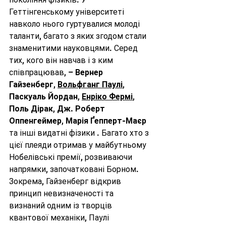
Геттінгенському університеті 
навколо нього гуртувалися молоді 
таланти, багато з яких згодом стали 
знаменитими науковцями. Серед 
тих, кого він навчав і з ким 
співпрацював, – 
Вернер 
Гайзенберг
, 
Вольфганг Паулі
, 
Паскуаль Йордан
, 
Енріко Фермі
, 
Поль Дірак
, 
Дж. Роберт 
Оппенгеймер
, 
Марія Ґепперт-Маєр
та інші видатні фізики . Багато хто з 
цієї плеяди отримав у майбутньому 
Нобелівські премії, розвиваючи 
напрямки, започатковані Борном. 
Зокрема, Гайзенберг відкрив 
принцип невизначеності та 
визнаний одним із творців 
квантової механіки, Паулі 