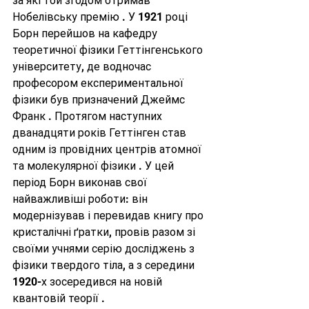
за які той згодом отримав 
Нобелівську премію . У 1921 році 
Борн перейшов на кафедру 
теоретичної фізики Геттінгенського 
університету, де водночас 
професором експериментальної 
фізики був призначений Джеймс 
Франк . Протягом наступних 
дванадцяти років Геттінген став 
одним із провідних центрів атомної 
та молекулярної фізики . У цей 
період Борн виконав свої 
найважливіші роботи: він 
модернізував і перевидав книгу про 
кристалічні ґратки, провів разом зі 
своїми учнями серію досліджень з 
фізики твердого тіла, а з середини 
1920-х зосередився на новій 
квантовій теорії .