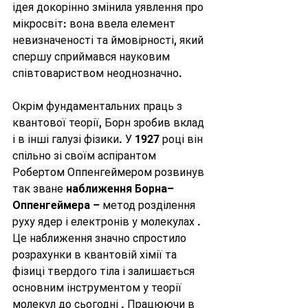
ідея докорінно змінила уявлення про 
мікросвіт: вона ввела елемент 
невизначеності та ймовірності, який 
спершу сприймався науковим 
співтовариством неоднозначно.
Окрім фундаментальних праць з 
квантової теорії, Борн зробив вклад 
і в інші галузі фізики. У 1927 році він 
спільно зі своїм аспірантом 
Робертом Оппенгеймером розвинув 
так зване 
наближення Борна–
Оппенгеймера
 – метод розділення 
руху ядер і електронів у молекулах . 
Це наближення значно спростило 
розрахунки в квантовій хімії та 
фізиці твердого тіла і залишається 
основним інструментом у теорії 
молекул до сьогодні . Працюючи в 