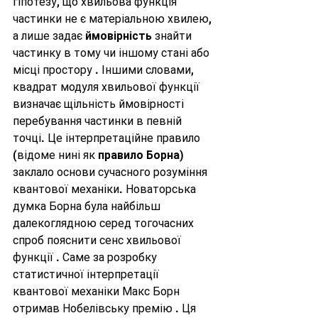
гіпотезу, що хвильова функція 
частинки не є матеріальною хвилею, 
а лише задає 
ймовірність
 знайти 
частинку в тому чи іншому стані або 
місці простору . Іншими словами, 
квадрат модуля хвильової функції 
визначає щільність ймовірності 
перебування частинки в певній 
точці. Це інтерпретаційне правило 
(відоме нині як 
правило Борна
) 
заклало основи сучасного розуміння 
квантової механіки. Новаторська 
думка Борна була найбільш 
далекоглядною серед тогочасних 
спроб пояснити сенс хвильової 
функції . Саме за розробку 
статистичної інтерпретації 
квантової механіки Макс Борн 
отримав Нобелівську премію . Ця 