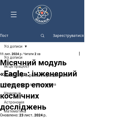
Зареєструватися
Пост
Усі дописи
11 лип. 2024 р.
Читати 2 хв
Усі дописи
Місячний модуль
Як це працює?
«Eagle»: інженерний
Молекулярна фізика і термодинаміка
шедевр епохи
Фізика атома і атомного ядра
космічних
Науковці
Астрономія
досліджень
Математика
Оновлено:
23 лист. 2024 р.