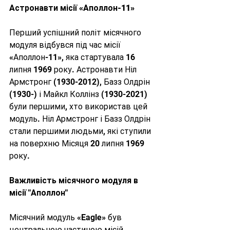
Астронавти місії «Аполлон-11»
Перший успішний політ місячного 
модуля відбувся під час місії 
«Аполлон-11», яка стартувала 16 
липня 1969 року. Астронавти Ніл 
Армстронг (1930-2012), Базз Олдрін 
(1930-) і Майкл Коллінз (1930-2021) 
були першими, хто використав цей 
модуль. Ніл Армстронг і Базз Олдрін 
стали першими людьми, які ступили 
на поверхню Місяця 20 липня 1969 
року.
Важливість місячного модуля в 
місії "Аполлон"
Місячний модуль «Eagle» був 
центральною частиною місій 