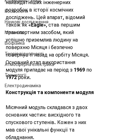
Коливання і хвилі
найвидатніших інженерних 
розробок в історії космічних 
Космологія
досліджень. Цей апарат, відомий 
Наукові дослідження
також як «Eagle», став першим 
транспортним засобом, який 
Механіка
успішно приземлив людину на 
Біофізика
поверхню Місяця і безпечно 
Теорія відносності
повернув її назад на орбіту Місяця. 
Основний етап використання 
Атмосферна електрика
модуля припадає на період з 1969 по 
Технології
1972 роки.
Електродинаміка
Конструкція та компоненти модуля
Місячний модуль складався з двох 
основних частин: висхідного та 
спускового ступенів. Кожен з них 
мав свої унікальні функції та 
обладнання.