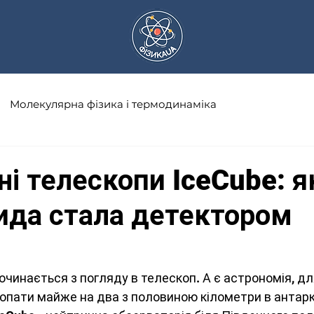
Молекулярна фізика і термодинаміка
а
Науковці
Астрономія
Математика
і телескопи IceCube: я
ида стала детектором
Оптика
Електричний струм
Сонячна система
Історія фізики
очинається з погляду в телескоп. А є астрономія, для
опати майже на два з половиною кілометри в антарк