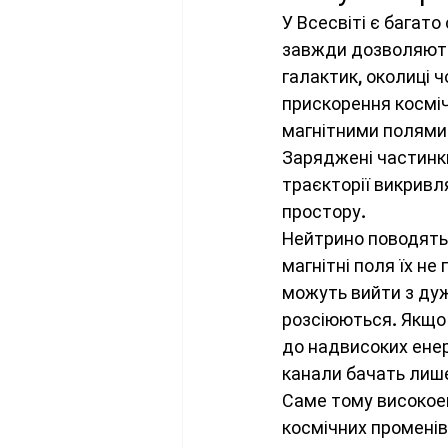
У Всесвіті є багато 
завжди дозволяють 
галактик, околиці 
прискорення косміч
магнітними полями.
Заряджені частинки
траєкторії викривл
простору.
Нейтрино поводятьс
магнітні поля їх н
можуть вийти з дуж
розсіюються. Якщо 
до надвисоких енер
канали бачать лиш
Саме тому високое
космічних променів