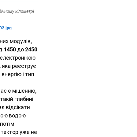
бічному кілометрі 
02.jpg
их модулів, 
д 1450 до 2450 
 електронікою 
 яка реєструє 
енергію і тип 
ас є мішенню, 
акій глибині 
є відсікати 
чою водою 
потім 
тектор уже не 