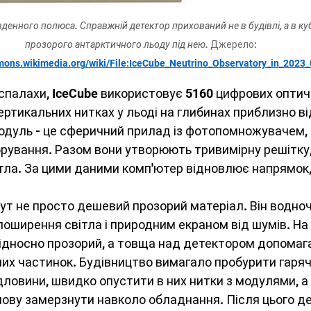
вденного полюса. Справжній детектор прихований не в будівлі, а в ку
прозорого антарктичного льоду під нею. 
Джерело: 
mons.wikimedia.org/wiki/File:IceCube_Neutrino_Observatory_in_2023_
спалахи, IceCube використовує 5160 цифрових оптичн
ертикальних нитках у льоді на глибинах приблизно ві
модуль - це сферичний прилад із фотопомножувачем,
рування. Разом вони утворюють тривимірну решітку,
ітла. За цими даними комп'ютер відновлює напрямок, 
ут не просто дешевий прозорий матеріал. Він водноч
ширення світла і природним екраном від шумів. На т
відносно прозорий, а товща над детектором допомага
их частинок. Будівництво вимагало пробурити гаря
рдловини, швидко опустити в них нитки з модулями, а 
ову замерзнути навколо обладнання. Після цього де