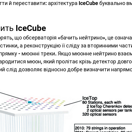
ти й переставити: архітектура IceCube буквально в
ить IceCube
орять, що обсерваторія «бачить нейтрино», це означа
тинки, а реконструкцію її сліду за вторинними част
прямку - мюонні треки. Якщо мюонне нейтрино взаєм
ародитися мюон, який пролітає крізь детектор довг
ий слід дозволяє відносно добре визначити напрямок