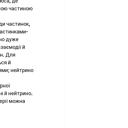
юса, де 
ною частиною 
ди частинок, 
частинками-
но дуже 
заємодії й 
н. Для 
ся й 
ями; нейтрино 
рної 
ні й нейтрино. 
ерії можна 