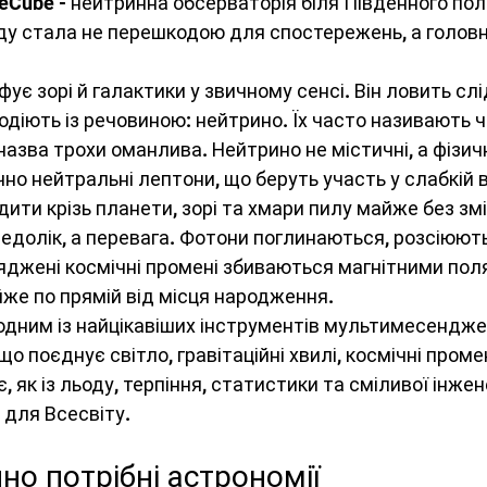
eCube - нейтринна обсерваторія біля Південного пол
 фізика
Електростатика
Енергетика
ду стала не перешкодою для спостережень, а голов
ує зорі й галактики у звичному сенсі. Він ловить слі
ика твердого тіла
Коливання і хвилі
одіють із речовиною: нейтрино. Їх часто називають 
назва трохи оманлива. Нейтрино не містичні, а фізич
но нейтральні лептони, що беруть участь у слабкій в
слідження
Механіка
Біофізика
ити крізь планети, зорі та хмари пилу майже без змі
недолік, а перевага. Фотони поглинаються, розсіюють
джені космічні промені збиваються магнітними пол
сферна електрика
Технології
же по прямій від місця народження.
одним із найцікавіших інструментів мультимесендже
 що поєднує світло, гравітаційні хвилі, космічні проме
є, як із льоду, терпіння, статистики та сміливої інжен
 для Всесвіту.
но потрібні астрономії