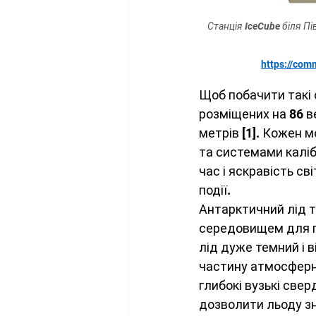
Станція IceCube біля Пі
https://com
Щоб побачити такі 
розміщених на 86 в
метрів [1]. Кожен 
та системами каліб
час і яскравість св
події.
Антарктичний лід т
середовищем для по
лід дуже темний і 
частину атмосферн
глибокі вузькі све
дозволити льоду зн