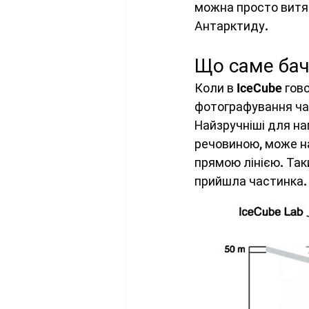
можна просто витяг
Антарктиду.
Що саме бач
Коли в IceCube гов
фотографування час
Найзручніші для на
речовиною, може н
прямою лінією. Так
прийшла частинка.