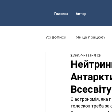
Головна
Автор
Усі дописи
Як це працює?
2 лип.
Читати 8 хв
Фізика атома і атомного ядр
Нейтринн
Антаркт
Астрофізика
Техніка
Всесвіту
Науково-популярні журнали
Є астрономія, яка п
телескоп треба зак