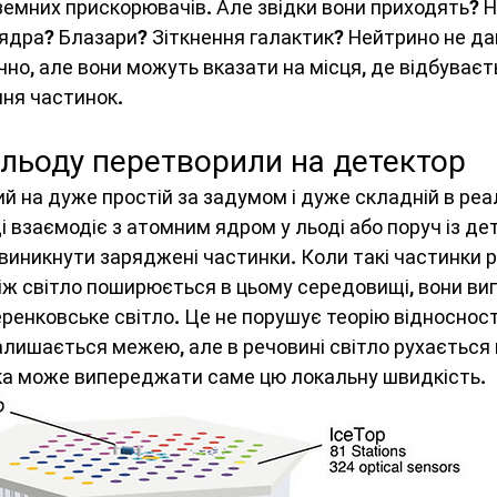
емних прискорювачів. Але звідки вони приходять? Н
 ядра? Блазари? Зіткнення галактик? Нейтрино не да
чно, але вони можуть вказати на місця, де відбуває
ння частинок.
 льоду перетворили на детектор
 на дуже простій за задумом і дуже складній в реаліз
і взаємодіє з атомним ядром у льоді або поруч із дет
виникнути заряджені частинки. Коли такі частинки 
ніж світло поширюється в цьому середовищі, вони в
ренковське світло. Це не порушує теорію відносності
алишається межею, але в речовині світло рухається п
а може випереджати саме цю локальну швидкість.