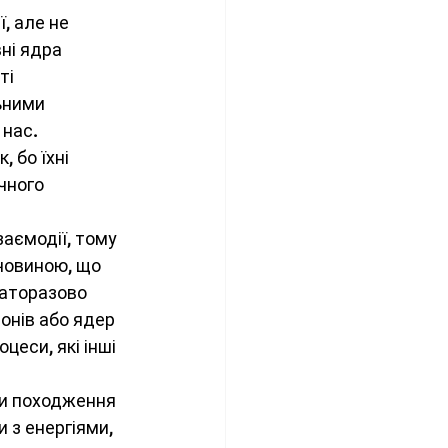
, але не 
ні ядра 
ті 
ьними 
нас. 
бо їхні 
чного 
аємодії, тому 
човиною, що 
аторазово 
нів або ядер 
еси, які інші 
и походження 
з енергіями, 