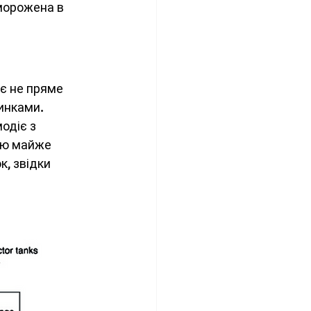
морожена в 
є не пряме 
инками. 
одіє з 
ою майже 
, звідки 