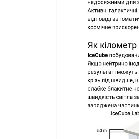
недосяжними для з
Активні галактичні
відповіді автомати
космічне прискоре
Як кілометр
IceCube побудований
Якщо нейтрино інод
результаті можуть 
крізь лід швидше, 
слабке блакитне че
швидкість світла з
заряджена частинк