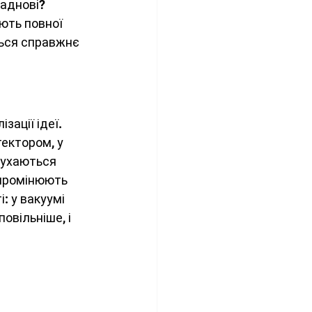
аднові? 
ють повної 
ться справжнє 
ації ідеї. 
ектором, у 
рухаються 
ипромінюють 
: у вакуумі 
овільніше, і 