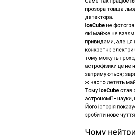
Саме так працює Ic
Космонавтика
Квантова
прозора товща льо
детектора.
IceCube не фотограф
Стандартна модель
Фіз
які майже не взаєм
привидами, але ця 
конкретні: електрич
Космологія
Наукові до
тому можуть проход
астрофізики це не 
затримуються; заря
Теорія відносності
Атмо
ж часто летять май
Тому IceCube став 
астрономії - науки,
Електродинаміка
Його історія показу
зробити нове чуття
Чому нейтри