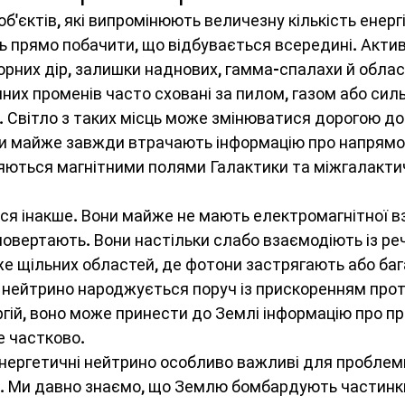
об'єктів, які випромінюють величезну кількість енергії
прямо побачити, що відбувається всередині. Актив
чорних дір, залишки наднових, гамма-спалахи й облас
них променів часто сховані за пилом, газом або сил
 Світло з таких місць може змінюватися дорогою до 
 майже завжди втрачають інформацію про напрямок, 
яються магнітними полями Галактики та міжгалакти
я інакше. Вони майже не мають електромагнітної вз
е повертають. Вони настільки слабо взаємодіють із ре
е щільних областей, де фотони застрягають або баг
нейтрино народжується поруч із прискоренням прото
гій, воно може принести до Землі інформацію про проц
е частково.
нергетичні нейтрино особливо важливі для проблем
. Ми давно знаємо, що Землю бомбардують частинки 