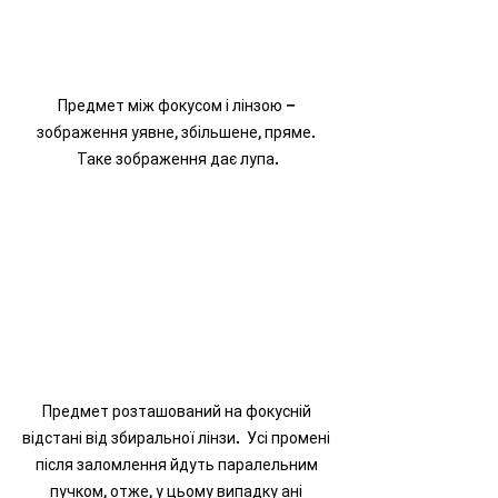
Предмет між фокусом і лінзою – 
зображення уявне, збільшене, пряме. 
Таке зображення дає лупа.
Предмет розташований на фокусній 
відстані від збиральної лінзи.  Усі промені 
після заломлення йдуть паралельним 
пучком, отже, у цьому випадку ані 