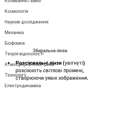
Коливання і хвилі
Космологія
Наукові дослідження
Механіка
Біофізика
Збиральна лінза
Теорія відносності
Розсіювальні лінзи
 (увігнуті) 
Атмосферна електрика
розсіюють світлові промені, 
Технології
створюючи уявні зображення.
Електродинаміка