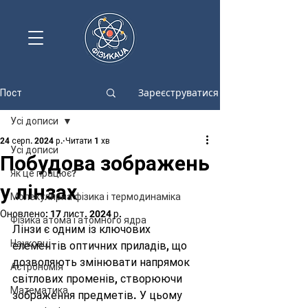
Зареєструватися
Пост
Усі дописи
24 серп. 2024 р.
Читати 1 хв
Усі дописи
Побудова зображень
Як це працює?
у лінзах
Молекулярна фізика і термодинаміка
Оновлено:
17 лист. 2024 р.
Фізика атома і атомного ядра
Лінзи є одним із ключових 
Науковці
елементів оптичних приладів, що 
дозволяють змінювати напрямок 
Астрономія
світлових променів, створюючи 
Математика
зображення предметів. У цьому 