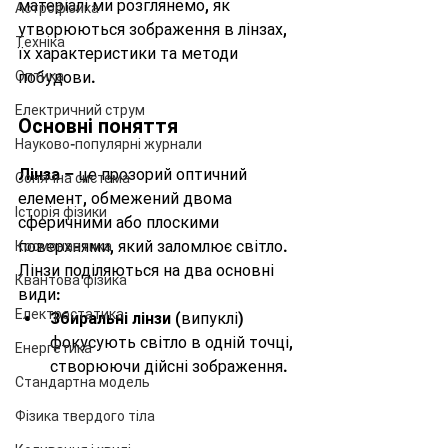
матеріалі ми розглянемо, як 
Астрофізика
утворюються зображення в лінзах, 
Техніка
їх характеристики та методи 
Оптика
побудови.
Електричний струм
Основні поняття
Науково-популярні журнали
Лінза
 – це прозорий оптичний 
Сонячна система
елемент, обмежений двома 
Історія фізики
сферичними або плоскими 
поверхнями, який заломлює світло. 
Космонавтика
Лінзи поділяються на два основні 
Квантова фізика
види:
Електростатика
Збиральні лінзи
 (випуклі) 
фокусують світло в одній точці, 
Енергетика
створюючи дійсні зображення.
Стандартна модель
Фізика твердого тіла