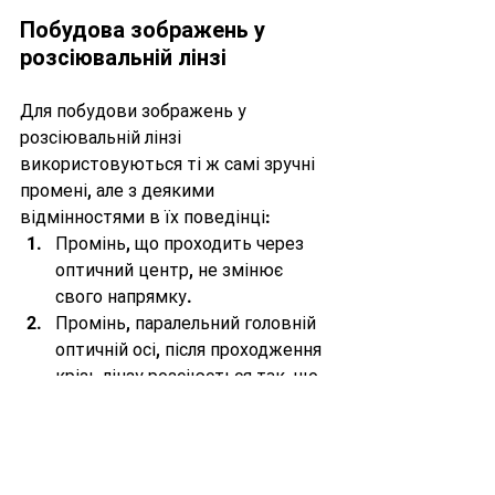
Побудова зображень у 
розсіювальній лінзі
Для побудови зображень у 
розсіювальній лінзі 
використовуються ті ж самі зручні 
промені, але з деякими 
відмінностями в їх поведінці:
Промінь, що проходить через 
оптичний центр, не змінює 
свого напрямку.
Промінь, паралельний головній 
оптичній осі, після проходження 
крізь лінзу розсіюється так, що 
його продовження проходить 
через уявний фокус.
Промінь, що прямує до уявного 
фокуса, після проходження крізь 