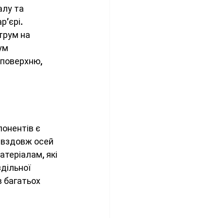
алу та 
’єрі. 
трум на 
ум 
 поверхню, 
онентів є 
 вздовж осей 
теріалам, які 
дільної 
в багатьох 