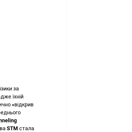
зики за 
дже їхній 
ично «відкрив 
реднього 
nneling 
ява STM стала 