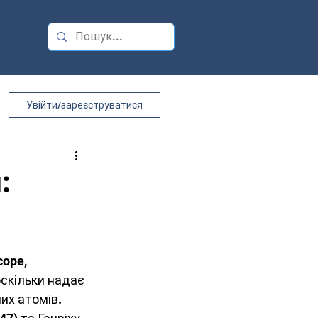
Увійти/зареєструватися
:
ope, 
оскільки надає 
их атомів. 