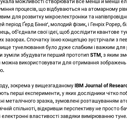
укала можливості створювати все менші й менші ел
уміння процесів, що відбуваються на атомарному рівн
им для розвитку мікроелектроніки та напівпровідн
й період Ґерд Бінніґ, молодий фізик, і Генріх Рорер, б
ець, об’єднали свої ідеї, щоб дослідити квантове т
х зазорах. Спочатку їхню концепцію зустрічали з пе
ище тунелювання було дуже слабким і важким для р
и зуміли збудувати перший прототип STM, з яким змо
 можна використовувати для отримання зображень і
ю.
іоду, зокрема у вищезгаданому IBM Journal of Researc
ють перші експерименти, у яких дослідники чітко по
ні металічного зразка, зумовлені розташуванням ато
ічній спільноті, відкривши перспективу не просто ба
і електронні властивості завдяки вимірюванню туне