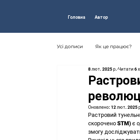
Головна
Автор
Усі дописи
Як це працює?
8 лют. 2025 р.
Читати 6 
Фізика атома і атомного ядр
Растров
революці
Астрофізика
Техніка
Оновлено:
12 лют. 2025 
Растровий тунельни
Науково-популярні журнали
скорочено 
STM
) є 
змогу досліджувати