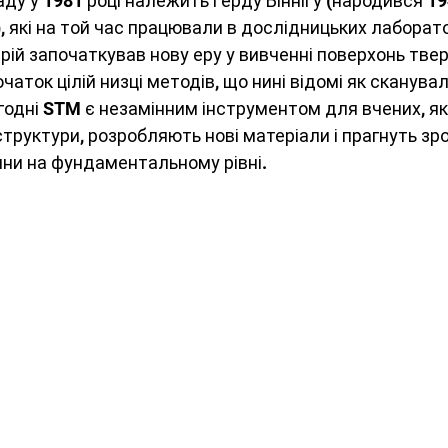
ду у 1981 році належить Ґерду Бінніґу (народився 194
 фізика
Електростатика
Енергетика
, які на той час працювали в дослідницьких лаборато
рій започаткував нову еру у вивченні поверхонь тверд
аток цілій низці методів, що нині відомі як сканува
ика твердого тіла
Коливання і хвилі
огодні STM є незамінним інструментом для вчених, які
руктури, розробляють нові матеріали і прагнуть зро
ни на фундаментальному рівні.
слідження
Механіка
Біофізика
сферна електрика
Технології