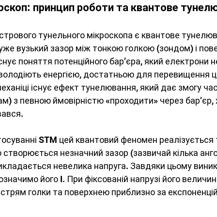
оскоп: принцип роботи та квантове тунел
стрового тунельного мікроскопа є квантове тунелюв
уже вузький зазор між тонкою голкою (зондом) і пов
існує поняття потенційного бар’єра, який електрони 
володіють енергією, достатньою для перевищення ць
механіці існує ефект тунелювання, який дає змогу ча
м) з певною ймовірністю «проходити» через бар’єр, х
вався.
осуванні STM цей квантовий феномен реалізується т
 створюється незначний зазор (зазвичай кілька ангст
прикладається невелика напруга. Завдяки цьому виник
означимо його I. При фіксованій напрузі його величи
 вістрям голки та поверхнею приблизно за експоненці