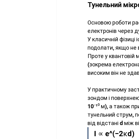
Тунельний мікр
Основою роботи ра
електронів через д
У класичній фізиці 
подолати, якщо не 
Проте у квантовій 
(зокрема електрона
високим він не зда
У практичному заст
зондом і поверхнею
10⁻¹⁰ м), а також 
тунельний струм, п
від відстані d між
I ∝ e^(−2κd)