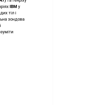
7) та Генріху 
ріях IBM у 
их тіл і 
льна зондова 
 
зуміти 