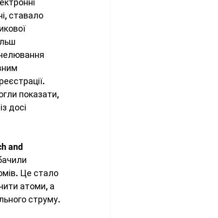
ектронні 
і, ставало 
икової 
ільш 
унелювання 
вним 
еєстрації. 
гли показати, 
з досі 
h and 
бачили 
мів. Це стало 
чити атоми, а 
льного струму.