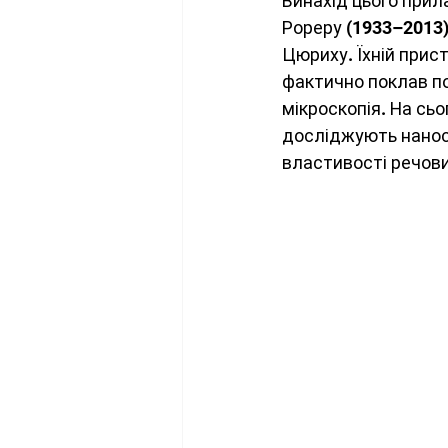
Винахід цього прила
Космонавтика
Квантова
Рореру (1933–2013)
Цюриху. Їхній прист
фактично поклав поч
Стандартна модель
Фіз
мікроскопія. На сь
досліджують наност
властивості речови
Космологія
Наукові до
Теорія відносності
Атмо
Електродинаміка