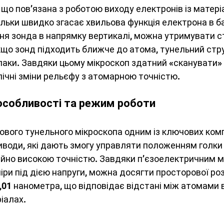
 що пов’язана з роботою виходу електронів із матері
ільки швидко згасає хвильова функція електрона в бар
я зонда в напрямку вертикалі, можна утримувати с
Якщо зонд підходить ближче до атома, тунельний стр
впаки. Завдяки цьому мікроскоп здатний «сканувати»
ічні зміни рельєфу з атомарною точністю.
особливості та режим роботи
рового тунельного мікроскопа одним із ключових комп
иводи, які дають змогу управляти положенням голки
чайно високою точністю. Завдяки п’єзоелектричним ма
іри під дією напруги, можна досягти просторової роз
0,01 нанометра, що відповідає відстані між атомами 
іалах.