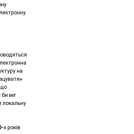
ну 
лектронну 
поводяться 
електронна 
уктуру на 
ацувати» 
що 
би міг 
и локальну 
-х років 