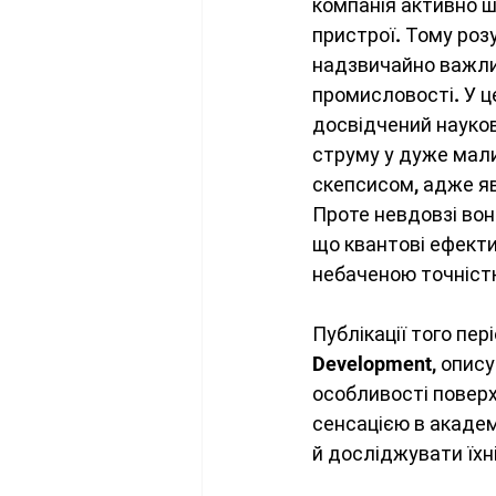
компанія активно ш
пристрої. Тому роз
надзвичайно важлив
промисловості. У це
досвідчений науков
струму у дуже мали
скепсисом, адже яв
Проте невдовзі вон
що квантові ефекти
небаченою точніст
Публікації того пер
Development, опису
особливості поверх
сенсацією в академ
й досліджувати їхн