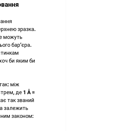
ювання
ання 
ерхнею зразка. 
не можуть 
ого бар’єра. 
стинкам 
оч би яким би 
ак: між 
рем, де 1 Å = 
ає так званий 
на залежить 
йним законом: