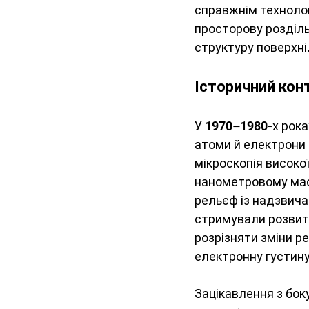
справжнім техноло
просторову розділь
структуру поверхні
Історичний кон
У 1970–1980-х рока
атоми й електрони н
мікроскопія високої
нанометровому мас
рельєф із надзвича
стримували розвито
розрізняти зміни р
електронну густину
Зацікавлення з боку