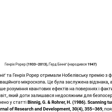
Генріх Рорер (1933–2013), Ґерд Бінніґ (народився 1947) 
нніґ та Генріх Рорер отримали Нобелівську премію з фі
ваційного мікроскопа. Це була заслужена відзнака, а
е розуміння квантових ефектів на поверхнях і факт
світ, який доти залишався недосяжним для безпосе
но у статті Binnig, G. & Rohrer, H. (1986). Scanning tu
rnal of Research and Development, 30(4), 355–369, по