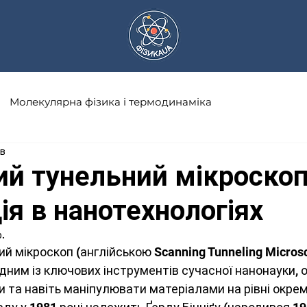
Молекулярна фізика і термодинаміка
хв
а
Науковці
Астрономія
Математика
ий тунельний мікроскоп
я в нанотехнологіях
Оптика
Електричний струм
р.
й мікроскоп (англійською Scanning Tunneling Microsc
Сонячна система
Історія фізики
одним із ключових інструментів сучасної нанонауки, 
 та навіть маніпулювати матеріалами на рівні окрем