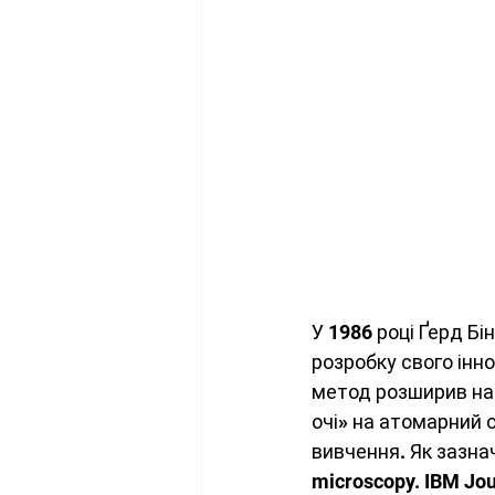
У 1986 році Ґерд Бі
розробку свого інно
метод розширив наш
очі» на атомарний 
вивчення. Як зазначе
microscopy. IBM Jou