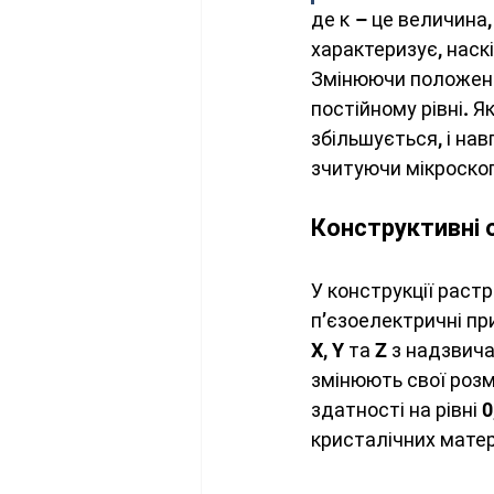
де κ – це величина,
характеризує, наск
Змінюючи положенн
постійному рівні. 
збільшується, і на
зчитуючи мікроскоп
Конструктивні 
У конструкції раст
п’єзоелектричні пр
X, Y та Z з надзви
змінюють свої розм
здатності на рівні 
кристалічних матер