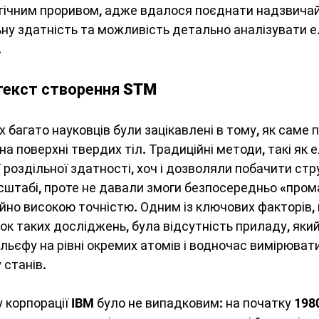
гічним проривом, адже вдалося поєднати надзвичай
ну здатність та можливість детально аналізувати е
.
текст створення STM
х багато науковців були зацікавлені в тому, як саме 
а поверхні твердих тіл. Традиційні методи, такі як 
 роздільної здатності, хоч і дозволяли побачити стр
штабі, проте не давали змоги безпосередньо «пром
йно високою точністю. Одним із ключових факторів, 
к таких досліджень, була відсутність приладу, який 
ельєфу на рівні окремих атомів і водночас вимірюват
 станів.
 корпорації IBM було не випадковим: на початку 1980