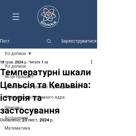
Зареєструватися
Пост
Усі дописи
18 трав. 2024 р.
Читати 1 хв
Усі дописи
Температурні шкали
Як це працює?
Цельсія та Кельвіна:
Молекулярна фізика і термодинаміка
історія та
Фізика атома і атомного ядра
застосування
Науковці
Астрономія
Оновлено:
23 лист. 2024 р.
Математика