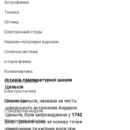
Астрофізика
Техніка
Оптика
Електричний струм
Науково-популярні журнали
Сонячна система
Історія фізики
Космонавтика
Історія температурної шкали 
Квантова фізика
Цельсія
Електростатика
Шкала Цельсія, названа на честь 
Енергетика
шведського астронома Андерса 
Стандартна модель
Цельсія, була запроваджена у 1742 
Фізика твердого тіла
році. Цельсій взяв за основу точки 
замерзання та кипіння води при 