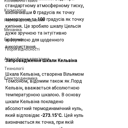
Коливання і хвилі
стандартному атмосферному тиску, 
Космологія
визначивши 0 градусів як точку 
замерзання та 100 градусів як точку 
Наукові дослідження
кипіння. Це зробило шкалу Цельсія 
Механіка
дуже зручною та інтуїтивно 
зрозумілою для щоденного 
Біофізика
використання.
Теорія відносності
Атмосферна електрика
Запровадження шкали Кельвіна
Технології
Шкала Кельвіна, створена Вільямом 
Електродинаміка
Томсоном, відомим також як Лорд 
Кельвін, вважається абсолютною 
температурною шкалою. В основу 
шкали Кельвіна покладено 
абсолютний термодинамічний нуль, 
який відповідає -273.15°C. Цей нуль 
визначається як точка, при якій 