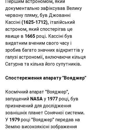
Першим астрономом, який 
документально зафіксував Велику 
червону пляму, був Джованні 
Кассіні (1625-1712), італійський 
астроном, який спостерігав це 
явище в 1665 році. Кассіні був 
видатним вченим свого часу і 
зробив багато значних відкриттів у 
галузі астрономії, включаючи кільця 
Сатурна та кілька його супутників.
Спостереження апарату "Вояджер"
Космічний апарат "Вояджер", 
запущений NASA у 1977 році, був 
призначений для дослідження 
зовнішніх планет Сонячної системи. 
У 1979 році "Вояджер" передав на 
Землю високоякісні зображення 