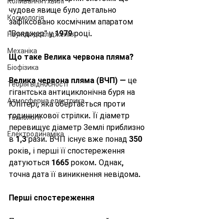
Коливання і хвилі
чудове явище було детально 
Космологія
зафіксовано космічним апаратом 
"Вояджер" у 1979 році.
Наукові дослідження
Механіка
Що таке Велика червона пляма?
Біофізика
Велика червона пляма (ВЧП) 
— це 
Теорія відносності
гігантська антициклонічна буря на 
Атмосферна електрика
Юпітері, яка обертається проти 
годинникової стрілки. Її діаметр 
Технології
перевищує діаметр Землі приблизно 
Електродинаміка
в 1,3 рази. ВЧП існує вже понад 350 
років, і перші її спостереження 
датуються 1665 роком. Однак, 
точна дата її виникнення невідома.
Перші спостереження