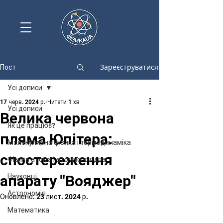
Зареєструватися
Пост
Усі дописи
17 черв. 2024 р.
Читати 1 хв
Усі дописи
Велика червона
Як це працює?
пляма Юпітера:
Молекулярна фізика і термодинаміка
спостереження
Фізика атома і атомного ядра
апарату "Вояджер"
Науковці
Астрономія
Оновлено:
23 лист. 2024 р.
Математика