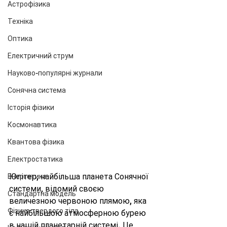
Астрофізика
Техніка
Оптика
Електричний струм
Науково-популярні журнали
Сонячна система
Історія фізики
Космонавтика
Квантова фізика
Електростатика
Юпітер, найбільша планета Сонячної 
Енергетика
системи, відомий своєю 
Стандартна модель
величезною червоною плямою, яка 
Фізика твердого тіла
є найбільшою атмосферною бурею 
в нашій планетарній системі. Це 