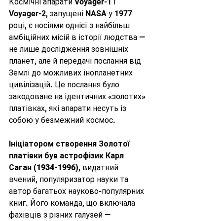
Космічні апарати Voyager-1 і 
Voyager-2, запущені NASA у 1977 
році, є носіями однієї з найбільш 
амбіційних місій в історії людства — 
не лише дослідження зовнішніх 
планет, але й передачі послання від 
Землі до можливих інопланетних 
цивілізацій. Це послання було 
закодоване на ідентичних «золотих» 
платівках, які апарати несуть із 
собою у безмежний космос.
Ініціатором створення Золотої 
платівки був астрофізик Карл 
Саган (1934-1996)
, видатний 
вчений, популяризатор науки та 
автор багатьох науково-популярних 
книг. Його команда, що включала 
фахівців з різних галузей — 