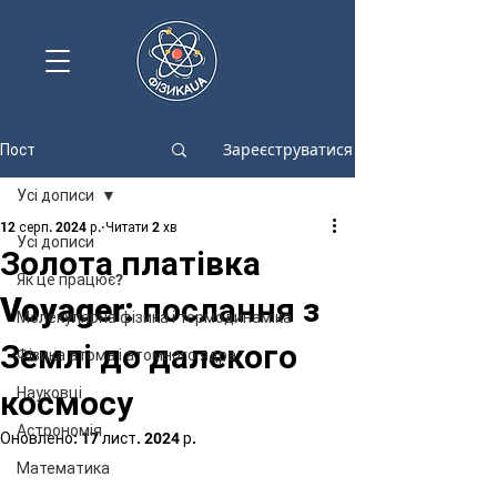
Зареєструватися
Пост
Усі дописи
12 серп. 2024 р.
Читати 2 хв
Усі дописи
Золота платівка
Як це працює?
Voyager: послання з
Молекулярна фізика і термодинаміка
Землі до далекого
Фізика атома і атомного ядра
космосу
Науковці
Астрономія
Оновлено:
17 лист. 2024 р.
Математика