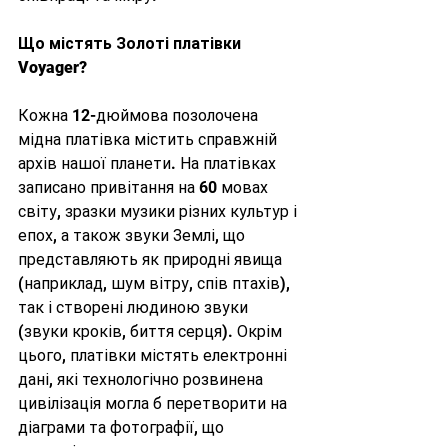
Що містять Золоті платівки 
Voyager?
Кожна 12-дюймова позолочена 
мідна платівка містить справжній 
архів нашої планети. На платівках 
записано привітання на 60 мовах 
світу, зразки музики різних культур і 
епох, а також звуки Землі, що 
представляють як природні явища 
(наприклад, шум вітру, спів птахів), 
так і створені людиною звуки 
(звуки кроків, биття серця). Окрім 
цього, платівки містять електронні 
дані, які технологічно розвинена 
цивілізація могла б перетворити на 
діаграми та фотографії, що 