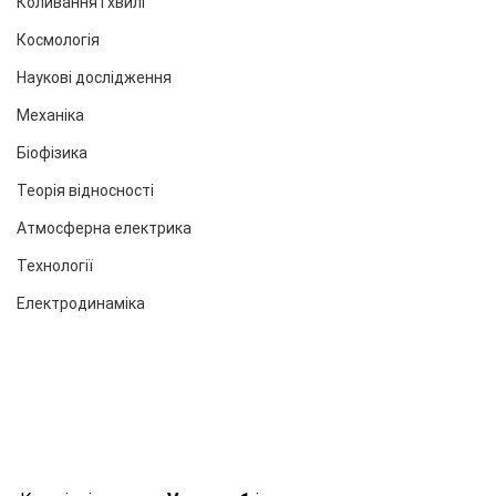
Коливання і хвилі
Космологія
Наукові дослідження
Механіка
Біофізика
Теорія відносності
Атмосферна електрика
Технології
Електродинаміка