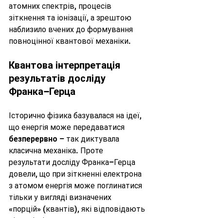
атомних спектрів, процесів 
зіткнення та іонізації, а зрештою 
наблизило вчених до формування 
повноцінної квантової механіки.
Квантова інтерпретація 
результатів досліду 
Франка–Герца
Історично фізика базувалася на ідеї, 
що енергія може передаватися 
безперервно
 – так диктувала 
класична механіка. Проте 
результати досліду Франка–Герца 
довели, що при зіткненні електрона 
з атомом енергія може поглинатися 
тільки у вигляді визначених 
«порцій» (квантів), які відповідають 