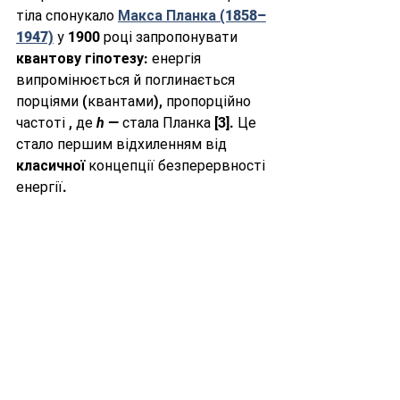
тіла спонукало 
Макса Планка (1858–
1947)
 у 1900 році запропонувати 
квантову гіпотезу
: енергія 
випромінюється й поглинається 
порціями (квантами), пропорційно 
частоті , де 
h
 — стала Планка [3]. Це 
стало першим відхиленням від 
класичної
 концепції безперервності 
енергії.