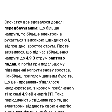
Спочатку все здавалося доволі 
передбачуваним
: що більша 
напруга, то більше електронів 
рухається з високою швидкістю і, 
відповідно, зростає струм. Проте 
виявилося, що під час збільшення 
напруги до 
4,9 В
 струм 
раптово 
падав
, а потім при подальшому 
підвищенні напруги знову зростав. 
Найбільш приголомшливим було те, 
що це «провалля» з’являлося 
неодноразово, з кроком приблизно у 
ті ж самі 
4,9 еВ
 енергії [1]. Така 
періодичність свідчила про те, що 
електрони віддають свою енергію 