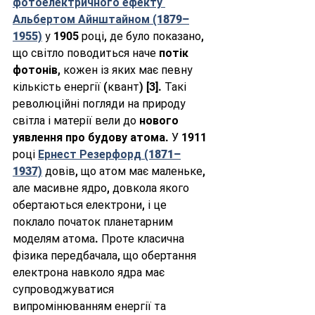
фотоелектричного ефекту
Альбертом Айнштайном (1879–
1955)
 у 1905 році, де було показано, 
що світло поводиться наче 
потік 
фотонів
, кожен із яких має певну 
кількість енергії (квант) [3]. Такі 
революційні погляди на природу 
світла і матерії вели до 
нового 
уявлення про будову атома
. У 1911 
році 
Ернест Резерфорд (1871–
1937)
 довів, що атом має маленьке, 
але масивне ядро, довкола якого 
обертаються електрони, і це 
поклало початок планетарним 
моделям атома. Проте класична 
фізика передбачала, що обертання 
електрона навколо ядра має 
супроводжуватися 
випромінюванням енергії та 