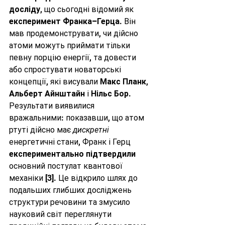
досліду
, що сьогодні відомий як 
експеримент Франка–Герца
. Він 
мав продемонструвати, чи дійсно 
атоми можуть приймати тільки 
певну порцію енергії, та довести 
або спростувати новаторські 
концепції, які висували 
Макс Планк
, 
Альберт Айнштайн
 і 
Нільс Бор
. 
Результати виявилися 
вражальними: показавши, що атом 
ртуті дійсно має 
дискретні
енергетичні стани, Франк і Герц 
експериментально підтвердили
основний постулат квантової 
механіки [3]. Це відкрило шлях до 
подальших глибших досліджень 
структури речовини та змусило 
науковий світ переглянути 