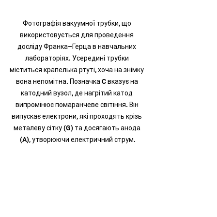
Фотографія вакуумної трубки, що 
використовується для проведення 
досліду Франка–Герца в навчальних 
лабораторіях. Усередині трубки 
міститься крапелька ртуті, хоча на знімку 
вона непомітна. Позначка C вказує на 
катодний вузол, де нагрітий катод 
випромінює помаранчеве світіння. Він 
випускає електрони, які проходять крізь 
металеву сітку (G) та досягають анода 
(A), утворюючи електричний струм.