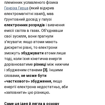
племінник уславленого фізика 
Генріха Герца
 (який відкрив 
електромагнітні хвилі), мав 
ґрунтовний досвід у галузі 
електронних розрядів
 і вивчення 
емісії світла в газах. Об’єднавши 
свої зусилля, вони прагнули 
з’ясувати: якщо атоми мають 
дискретні рівні, то електрони 
зможуть 
збуджувати
 атоми лише 
тоді, коли їхня кінетична енергія 
дорівнюватиме 
різниці
 між нижчим 
і збудженим станами [3]. Іншими 
словами, 
не може бути 
«часткового» збудження
, якщо 
енергії електрона недостатньо, аби 
«заповнити» цю різницю.
Саме ця ідея й лягла в основу 