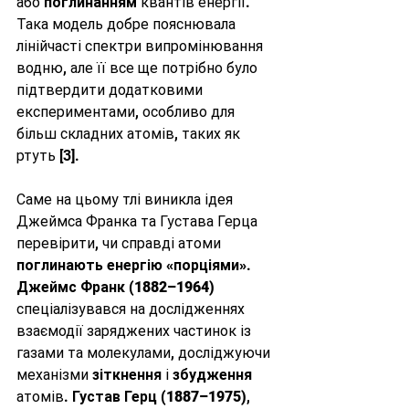
або 
поглинанням
 квантів енергії. 
Така модель добре пояснювала 
лінійчасті спектри випромінювання 
водню, але її все ще потрібно було 
підтвердити додатковими 
експериментами, особливо для 
більш складних атомів, таких як 
ртуть [3].
Саме на цьому тлі виникла ідея 
Джеймса Франка та Густава Герца 
перевірити, чи справді атоми 
поглинають енергію «порціями»
. 
Джеймс Франк (1882–1964)
спеціалізувався на дослідженнях 
взаємодії заряджених частинок із 
газами та молекулами, досліджуючи 
механізми 
зіткнення
 і 
збудження
атомів. 
Густав Герц (1887–1975)
, 