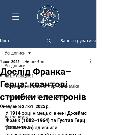
Зареєструватися
Пост
Усі дописи
1 лют. 2025 р.
Читати 6 хв
Усі дописи
Дослід Франка–
Як це працює?
Герца: квантові
Молекулярна фізика і термодинаміка
стрибки електронів
Фізика атома і атомного ядра
Оновлено:
2 лют. 2025 р.
Науковці
У 1914 році німецькі вчені 
Джеймс 
Астрономія
Франк (1882–1964)
 та 
Густав Герц 
Математика
(1887–1975)
 здійснили 
експеримент, який став одним із 