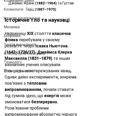
Коливання і хвилі
Джеймс Франк (1882–1964) та Густав 
Герц (1887–1975) 
Космологія
Наукові дослідження
Історичне тло та науковці
Механіка
Наприкінці XIX століття 
класична 
Біофізика
фізика
 перебувала у своєму 
Теорія відносності
розквіті: теорії 
Ісаака Ньютона 
(1642–1726/27)
, 
Джеймса Клерка 
Атмосферна електрика
Максвелла (1831–1879)
 та інших 
Технології
визначних учених описували 
більшість спостережуваних явищ. 
Електродинаміка
Однак деякі експерименти, зокрема 
пов’язані з 
тепловим 
випромінюванням
, почали ставити 
під сумнів ідею, що 
енергія
 може 
змінюватися 
безперервно
. 
Розв’язання проблеми 
випромінювання абсолютно чорного 