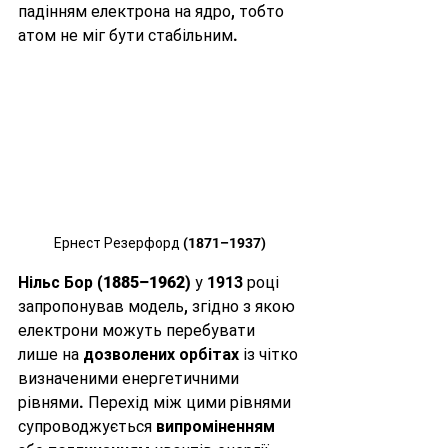
падінням електрона на ядро, тобто 
атом не міг бути стабільним.
 Ернест Резерфорд (1871–1937) 
Нільс Бор (1885–1962)
 у 1913 році 
запропонував модель, згідно з якою 
електрони можуть перебувати 
лише на 
дозволених орбітах
 із чітко 
визначеними енергетичними 
рівнями. Перехід між цими рівнями 
супроводжується 
випроміненням