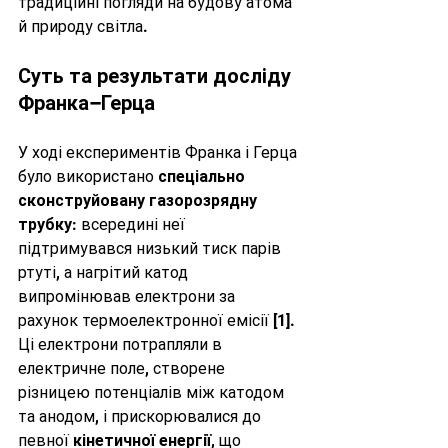
традиційні погляди на будову атома 
й природу світла.
Суть та результати досліду 
Франка–Герца
У ході експериментів Франка і Герца 
було використано 
спеціально 
сконструйовану газорозрядну 
трубку
: всередині неї 
підтримувався низький тиск парів 
ртуті, а нагрітий катод 
випромінював електрони за 
рахунок термоелектронної емісії [1]. 
Ці електрони потрапляли в 
електричне поле, створене 
різницею потенціалів між катодом 
та анодом, і прискорювалися до 
певної 
кінетичної енергії
, що 