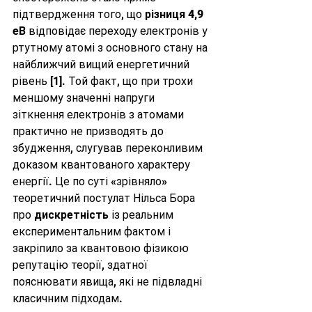
підтвердження того, що 
різниця 4,9 
еВ
 відповідає переходу електронів у 
ртутному атомі з основного стану на 
найближчий вищий енергетичний 
рівень [1]. Той факт, що при трохи 
меншому значенні напруги 
зіткнення електронів з атомами 
практично не призводять до 
збудження, слугував переконливим 
доказом квантованого характеру 
енергії. Це по суті «зрівняло» 
теоретичний постулат Нільса Бора 
про 
дискретність
 із реальним 
експериментальним фактом і 
закріпило за квантовою фізикою 
репутацію теорії, здатної 
пояснювати явища, які не підвладні 
класичним підходам.