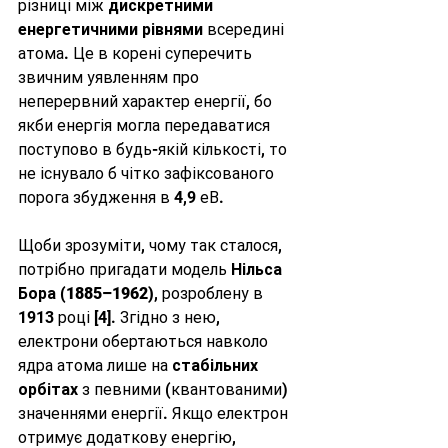
різниці між 
дискретними 
енергетичними рівнями
 всередині 
атома. Це в корені суперечить 
звичним уявленням про 
неперервний характер енергії, бо 
якби енергія могла передаватися 
поступово в будь-якій кількості, то 
не існувало б чітко зафіксованого 
порога збудження в 4,9 еВ.
Щоби зрозуміти, чому так сталося, 
потрібно пригадати модель 
Нільса 
Бора (1885–1962)
, розроблену в 
1913 році [4]. Згідно з нею, 
електрони обертаються навколо 
ядра атома лише на 
стабільних 
орбітах
 з певними (квантованими) 
значеннями енергії. Якщо електрон 
отримує додаткову енергію, 