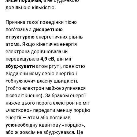
лише 
порціями
, а не будь-якою 
довільною кількістю.
Причина такої поведінки тісно 
пов’язана з 
дискретною 
структурою
 енергетичних рівнів 
атома. Якщо кінетична енергія 
електрона дорівнювала чи 
перевищувала 
4,9 еВ
, він міг 
збуджувати
 атом ртуті, повністю 
віддаючи йому свою енергію і 
«обнуляючи» власну швидкість 
(тобто електрон майже зупинявся 
після зіткнення). За браком енергії 
нижче цього порога електрон не міг 
«частково» передати меншу порцію 
енергії — атом або поглинав 
усю
необхідну квантову «порцію», 
або ж зовсім не збуджувався. Це 