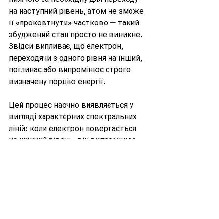
на наступний рівень, атом не зможе 
її «проковтнути» частково — такий 
збуджений стан просто не виникне. 
Звідси випливає, що електрон, 
переходячи з одного рівня на інший, 
поглинає або випромінює строго 
визначену порцію енергії. 
Цей процес наочно виявляється у 
вигляді характерних спектральних 
ліній: коли електрон повертається 
на нижчий рівень, він випромінює 
світло з частотою, яка відповідає 
різниці енергетичних рівнів (E = hν). 
Саме тому при аналізі 
випромінювання газів 
спостерігаються характерні лінії у 
спектрах, що підтверджує 