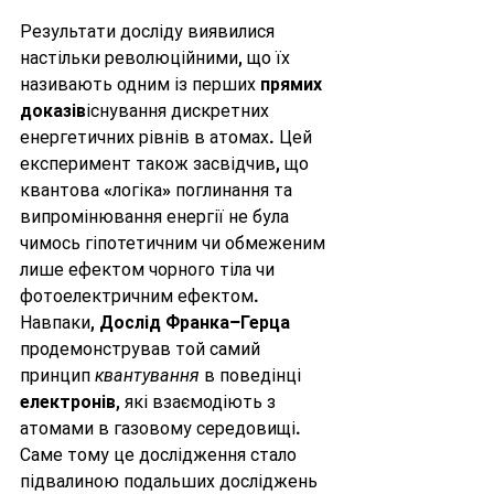
Результати досліду виявилися 
настільки революційними, що їх 
називають одним із перших 
прямих 
доказів
існування дискретних 
енергетичних рівнів в атомах. Цей 
експеримент також засвідчив, що 
квантова «логіка» поглинання та 
випромінювання енергії не була 
чимось гіпотетичним чи обмеженим 
лише ефектом чорного тіла чи 
фотоелектричним ефектом. 
Навпаки, 
Дослід Франка–Герца
продемонстрував той самий 
принцип 
квантування
 в поведінці 
електронів
, які взаємодіють з 
атомами в газовому середовищі. 
Саме тому це дослідження стало 
підвалиною подальших досліджень 