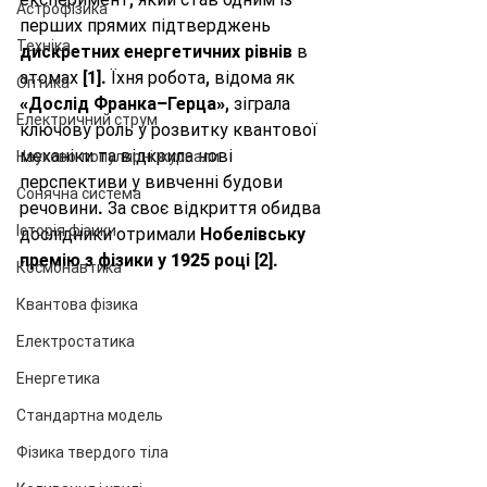
Астрофізика
перших прямих підтверджень 
Техніка
дискретних енергетичних рівнів
 в 
атомах [1]. Їхня робота, відома як 
Оптика
«Дослід Франка–Герца»
, зіграла 
Електричний струм
ключову роль у розвитку квантової 
механіки та відкрила нові 
Науково-популярні журнали
перспективи у вивченні будови 
Сонячна система
речовини. За своє відкриття обидва 
Історія фізики
дослідники отримали 
Нобелівську 
премію з фізики у 1925 році
 [2].
Космонавтика
Квантова фізика
Електростатика
Енергетика
Стандартна модель
Фізика твердого тіла