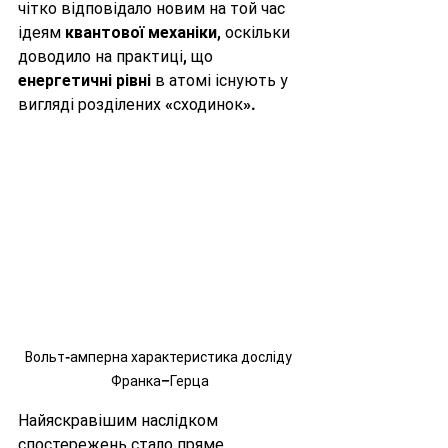
чітко відповідало новим на той час 
ідеям 
квантової механіки
, оскільки 
доводило на практиці, що 
енергетичні рівні
 в атомі існують у 
вигляді розділених «сходинок».
Вольт-амперна характеристика досліду 
Франка–Герца
Найяскравішим наслідком 
спостережень стало пряме 