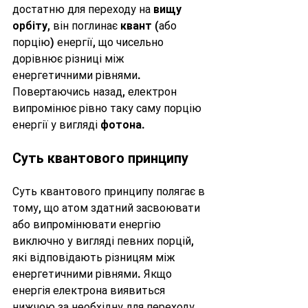
достатню для переходу на 
вищу 
орбіту
, він поглинає 
квант
 (або 
порцію) енергії, що чисельно 
дорівнює різниці між 
енергетичними рівнями. 
Повертаючись назад, електрон 
випромінює рівно таку саму порцію 
енергії у вигляді 
фотона
.
Суть квантового принципу
Суть квантового принципу полягає в 
тому, що атом здатний засвоювати 
або випромінювати енергію 
виключно у вигляді певних порцій, 
які відповідають різницям між 
енергетичними рівнями. Якщо 
енергія електрона виявиться 
нижчою за необхідну для переходу 