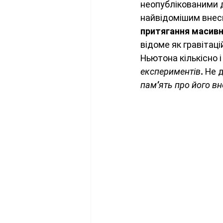
неопублікованими д
найвідомішим внеск
притягання масивн
відоме як гравітац
Ньютона кількісно і
експериментів
. Не 
пам’ять про його вн