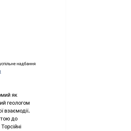
Суспільне надбання 
1
мий як 
ий геологом 
ї взаємодії. 
штою до 
. Торсійні 