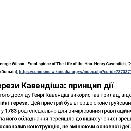
orge Wilson - Frontispiece of The Life of the Hon. Henry Cavendish, 
c Domain), 
https://commons.wikimedia.org/w/index.php?curid=737337
ерези Кавендіша: принцип дії
ого досліду Генрі Кавендіш використав прилад, відо
ійні терези
. Цей пристрій був вперше сконструйован
 у 1783 році спеціально для вимірювання гравітаційно
ла його обладнання перейшло до інших учених і зре
осконалив конструкцію, не змінюючи основної ідеї