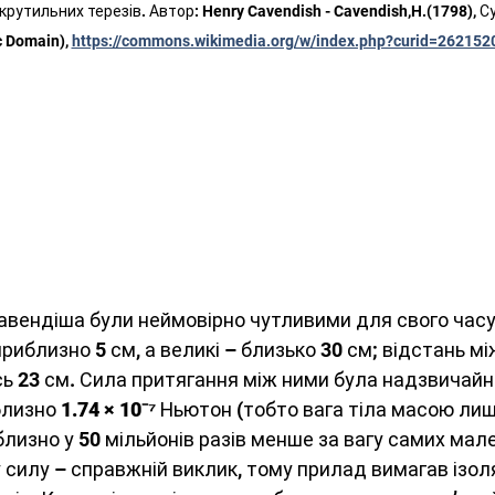
рутильних терезів. Автор: Henry Cavendish - Cavendish,H.(1798), С
c Domain), 
https://commons.wikimedia.org/w/index.php?curid=262152
авендіша були неймовірно чутливими для свого часу
риблизно 5 см, а великі – близько 30 см; відстань м
ь 23 см. Сила притягання між ними була надзвичайн
лизно 
1.74 × 10⁻⁷
 Ньютон (тобто вага тіла масою лиш
близно у 50 мільйонів разів менше за вагу самих мале
 силу – справжній виклик, тому прилад вимагав ізоля