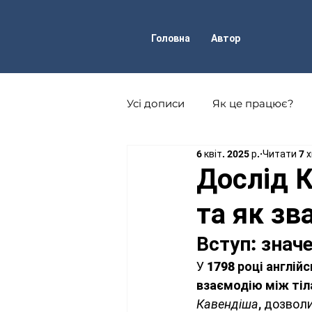
Головна
Автор
Усі дописи
Як це працює?
6 квіт. 2025 р.
Читати 7 х
Фізика атома і атомного ядр
Дослід К
та як з
Астрофізика
Техніка
Вступ: знач
У 
1798 році англій
Науково-популярні журнали
взаємодію між тіл
Кавендіша
, дозвол