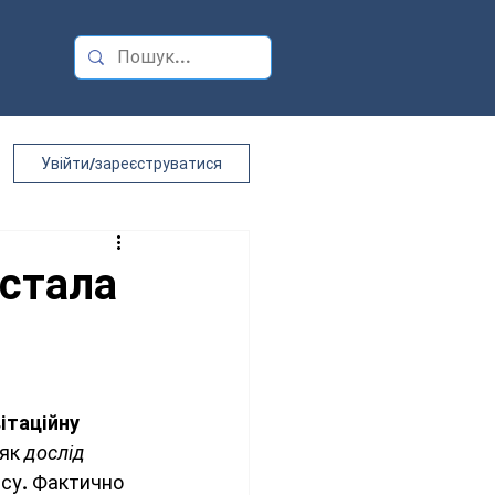
Увійти/зареєструватися
 стала
ітаційну 
як 
дослід 
асу. Фактично 