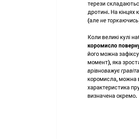
терези складаються
дротині. На кінцях 
(але 
не торкаючись
Коли великі кулі н
коромисло поверн
його можна зафіксу
момент), яка зроста
врівноважує гравіта
коромисла, можна в
характеристика пру
визначена окремо.