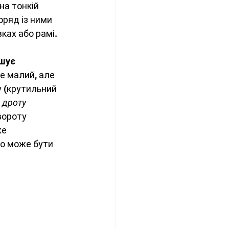
а тонкій 
оряд із ними 
ках або рамі. 
шує 
е малий, але 
 (крутильний 
 дроту 
вороту 
е 
о може бути 