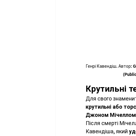
Генрі Кавендіш. Автор: Ge
(Publi
Крутильні т
Для свого знаменит
крутильні або торс
Джоном Мічеллом
Після смерті Мічел
Кавендіша, який 
уд