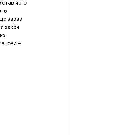
ї
 став його 
го 
 що зараз 
и закон 
их 
танови – 