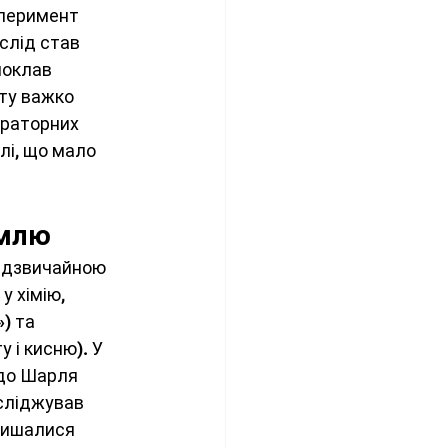
сперимент 
слід став 
поклав 
ту важко 
ораторних 
лі, що мало 
емлю
надзвичайною 
 хімію, 
) та 
 і кисню). У 
 до Шарля 
сліджував 
алишалися 