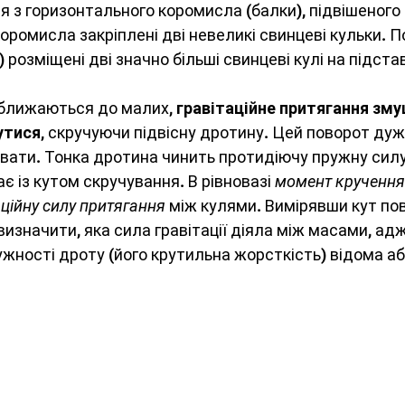
 з горизонтального коромисла (балки), підвішеного н
коромисла закріплені дві невеликі свинцеві кульки. П
) розміщені дві значно більші свинцеві кулі на підстав
аближаються до малих, 
гравітаційне притягання зму
утися
, скручуючи підвісну дротину. Цей поворот дуж
вати. Тонка дротина чинить протидіючу пружну силу
є із кутом скручування. В рівновазі 
момент кручення
ційну силу притягання
 між кулями. Вимірявши кут по
изначити, яка сила гравітації діяла між масами, адж
жності дроту (його крутильна жорсткість) відома аб