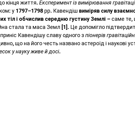
о кінця життя. 
Експеримент із вимірювання гравітаці
ом: у 1797–1798 рр. Кавендіш 
виміряв силу взаємно
их тіл і обчислив середню густину Землі
 – саме те,
ійна стала та маса Земл 
[1]
. Це допомігло підтвердит
 приніс Кавендішу славу одного з 
піонерів гравітаційн
дивно, що на його честь названо астероїд і наукові ус
есок у науку живе й досі
.