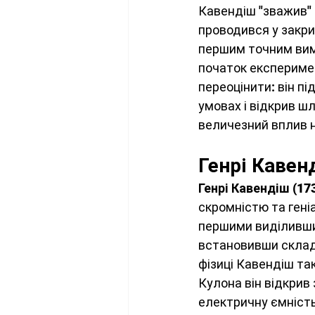
Кавендіш "зважив" 
Космонавтика
Квантова
проводився у закри
першим точним вимі
початок експеримен
Стандартна модель
Фіз
переоцінити: він п
умовах і відкрив шл
величезний вплив н
Космологія
Наукові до
Генрі Кавен
Теорія відносності
Атмо
Генрі Кавендіш (17
скромністю та гені
першими виділивш
Електродинаміка
встановивши склад 
фізиці Кавендіш та
Кулона він відкрив
електричну ємність 