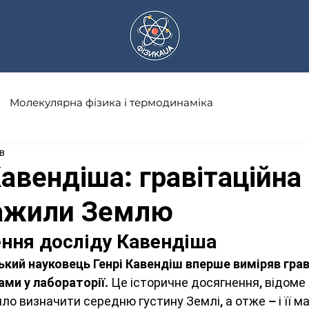
Молекулярна фізика і термодинаміка
в
а
Науковці
Астрономія
Математика
авендіша: гравітаційна
важили Землю
Оптика
Електричний струм
ення досліду Кавендіша
ський науковець Генрі Кавендіш вперше виміряв грав
Сонячна система
Історія фізики
ами у лабораторії
. Це історичне досягнення, відоме 
ило визначити середню густину Землі, а отже – і її м