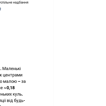
успільне надбання 
0
. Маленькі 
іж центрами 
о малою – за 
е ~0,18 
ньких куль. 
ції від будь-