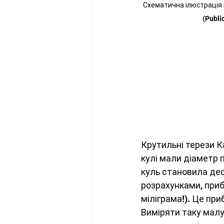
Схематична ілюстрація к
(Publi
Крутильні терези К
кулі мали діаметр п
куль становила дес
розрахунками, приб
міліграма!). Це при
Виміряти таку малу