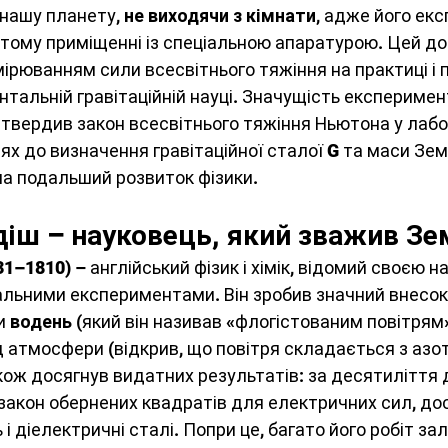
нашу планету, 
не виходячи з кімнати
, адже його ек
 фізика
Електростатика
Енергетика
тому приміщенні із спеціальною апаратурою. Цей до
рюванням сили всесвітнього тяжіння на практиці і 
тальній гравітаційній науці. Значущість експеримен
ика твердого тіла
Коливання і хвилі
ідтвердив закон всесвітнього тяжіння Ньютона у лаб
ях до визначення гравітаційної сталої 
G
 та маси Зем
а подальший розвиток фізики.
слідження
Механіка
Біофізика
діш – науковець, який зважив З
сферна електрика
Технології
31–1810)
 – англійський фізик і хімік, відомий своєю 
альними експериментами. Він зробив значний внесок у
и 
водень 
(який він називав «флогістованим повітрям»
атмосфери (відкрив, що повітря складається з азоту
кож досягнув видатних результатів: за десятиліття
 закон обернених квадратів для електричних сил, до
і діелектричні сталі. Попри це, багато його робіт з