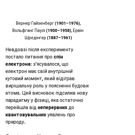
 Вернер Гайзенберг (1901–1976), 
Вольфганг Паулі (1900–1958), Ервін 
Шредінгер (1887–1961)
Невдовзі після експерименту 
постало питання про 
спін 
електрона
: з’ясувалося, що 
електрон має свій 
внутрішній 
кутовий момент
, який відіграв 
вирішальну роль у поясненні будови 
атома. Цей висновок підсилив нову 
парадигму у фізиці, яка остаточно 
перейшла від 
неперервних
 до 
квантовувальних
 уявлень про 
природу.