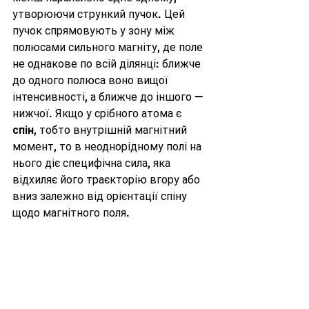
утворюючи стрункий пучок. Цей 
пучок спрямовують у зону між 
полюсами сильного магніту, де поле 
не однакове по всій ділянці: ближче 
до одного полюса воно вищої 
інтенсивності, а ближче до іншого — 
нижчої. Якщо у срібного атома є 
спін
, тобто внутрішній магнітний 
момент, то в неоднорідному полі на 
нього діє специфічна сила, яка 
відхиляє його траєкторію вгору або 
вниз залежно від орієнтації спіну 
щодо магнітного поля.