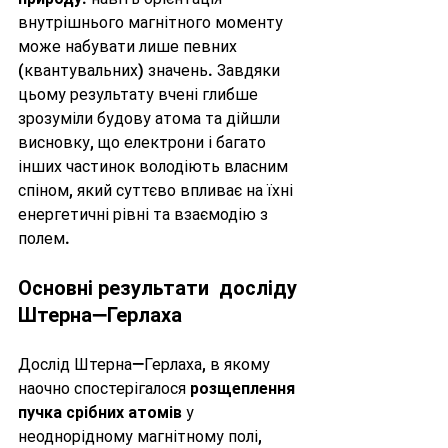
внутрішнього магнітного моменту 
може набувати лише певних 
(квантувальних) значень. Завдяки 
цьому результату вчені глибше 
зрозуміли будову атома та дійшли 
висновку, що електрони і багато 
інших частинок володіють власним 
спіном, який суттєво впливає на їхні 
енергетичні рівні та взаємодію з 
полем.
Основні результати  досліду 
Штерна—Герлаха 
Дослід Штерна—Герлаха, в якому 
наочно спостерігалося 
розщеплення 
пучка срібних атомів
 у 
неоднорідному магнітному полі, 