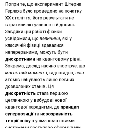
Попри те, що експеримент Штерна—
Герлаха було проведено на початку 
XX століття, його результати не 
втратили актуальності й донині. 
Завдяки цій роботі фізики 
усвідомили, що 
величини
, які у 
класичній фізиці здавалися 
неперервними, можуть бути 
дискретними
 на квантовому рівні. 
Зокрема, дослід наочно ілюструє, що 
магнітний момент
 і, відповідно, 
спін
атомів набувають лише певних 
дозволених станів. Ця 
дискретність
 стала першою 
цеглинкою у вибудові нової 
квантової парадигми, де 
принцип 
суперпозиції
 та 
нерозривність 
теорії спіну
 з усіма квантовими 
системами поступово сформували 