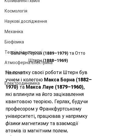
Коливання і хвилі
Космологія
Наукові дослідження
Механіка
Біофізика
Теорія відносності
Вальтер Герлах (1889–1979) та Отто 
Штерн (1888–1969) 
Атмосферна електрика
На початку своєї роботи Штерн був 
Технології
учнем і колегою 
Макса Борна (1882–
Електродинаміка
1970)
 та 
Макса Лауе (1879–1960)
, 
які вплинули на його зацікавлення 
квантовою теорією. Герлах, будучи 
професором у Франкфуртському 
університеті, працював у напрямку 
фізики магнетизму
 та взаємодії 
атомів із магнітним полем. 