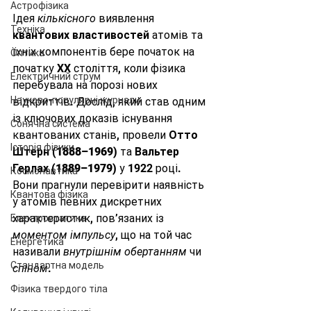
Астрофізика
Ідея 
кількісного
 виявлення 
Техніка
квантових властивостей
 атомів та 
їхніх компонентів бере початок на 
Оптика
початку XX століття, коли фізика 
Електричний струм
перебувала на порозі нових 
Науково-популярні журнали
відкриттів. Дослід, який став одним 
із ключових доказів існування 
Сонячна система
квантованих станів, провели 
Отто 
Історія фізики
Штерн (1888–1969)
 та 
Вальтер 
Герлах (1889–1979)
 у 1922 році. 
Космонавтика
Вони прагнули перевірити наявність 
Квантова фізика
у атомів певних дискретних 
характеристик, пов’язаних із 
Електростатика
моментом імпульсу
, що на той час 
Енергетика
називали 
внутрішнім обертанням
 чи 
Стандартна модель
спіном
.
Фізика твердого тіла