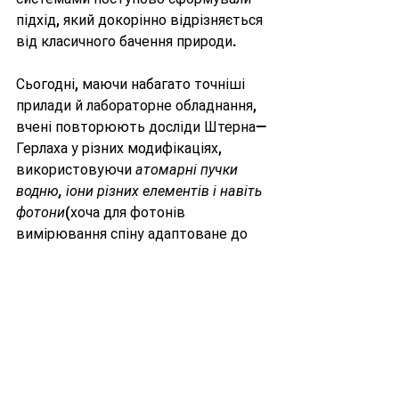
підхід, який докорінно відрізняється 
від класичного бачення природи.
Сьогодні, маючи набагато точніші 
прилади й лабораторне обладнання, 
вчені повторюють досліди Штерна—
Герлаха у різних модифікаціях, 
використовуючи 
атомарні пучки 
водню, іони різних елементів і навіть 
фотони
(хоча для фотонів 
вимірювання спіну адаптоване до 
їхньої поляризації). Подібні 
експерименти дають змогу краще 
зрозуміти квантову сутність речей і 
поступово відкривають шлях до 
новітніх технологій, як-от 
квантова 
криптографія
 та 
квантові 
комп’ютери
, де маніпулювання 