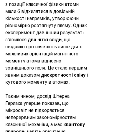
з позиції класичної фізики атоми 
мали б відхилятися в довільній 
кількості напрямків, утворюючи 
рівномірно розтягнуту пляму. Однак 
експеримент дав інший результат: 
з’явилося 
два чіткі сліди
, що 
свідчило про наявність лише двох 
можливих орієнтацій магнітного 
моменту атома відносно 
зовнішнього поля. Це стало першим 
явним доказом 
дискретності спіну
 і 
кутового моменту в атомах.
Таким чином, дослід Штерна—
Герлаха уперше показав, що 
мікросвіт не підкоряється 
неперервним закономірностям 
класичної механіки, а має 
квантову 
природу
: навіть орієнтація 