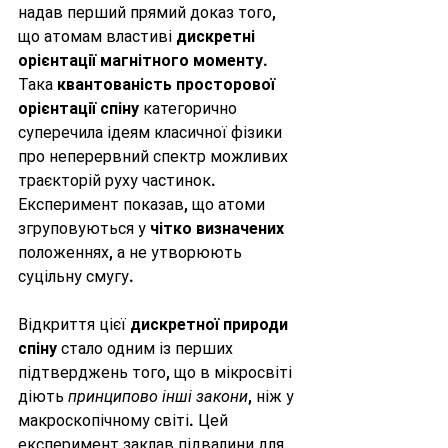
надав перший прямий доказ того, 
що атомам властиві 
дискретні 
орієнтації магнітного моменту
. 
Така 
квантованість просторової 
орієнтації спіну
 категорично 
суперечила ідеям класичної фізики 
про неперервний спектр можливих 
траєкторій руху частинок. 
Експеримент показав, що атоми 
згруповуються у 
чітко визначених
положеннях, а не утворюють 
суцільну смугу.
Відкриття цієї 
дискретної природи 
спіну
 стало одним із перших 
підтверджень того, що в мікросвіті 
діють 
принципово інші закони
, ніж у 
макроскопічному світі. Цей 
експеримент заклав підвалини для 