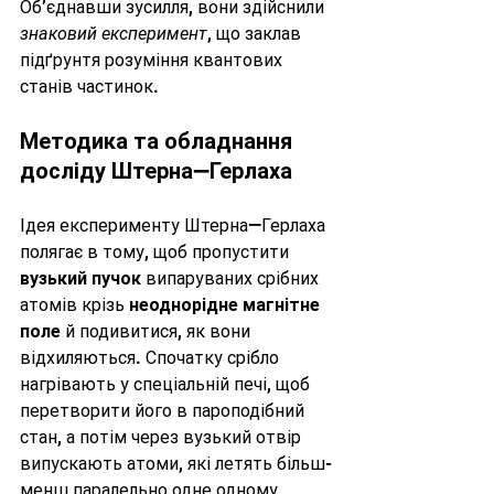
Об’єднавши зусилля, вони здійснили 
знаковий експеримент
, що заклав 
підґрунтя розуміння квантових 
станів частинок.
Методика та обладнання 
досліду Штерна—Герлаха
Ідея експерименту Штерна—Герлаха 
полягає в тому, щоб пропустити 
вузький пучок
 випаруваних срібних 
атомів крізь 
неоднорідне магнітне 
поле
 й подивитися, як вони 
відхиляються. Спочатку срібло 
нагрівають у спеціальній печі, щоб 
перетворити його в пароподібний 
стан, а потім через вузький отвір 
випускають атоми, які летять більш-
менш паралельно одне одному, 