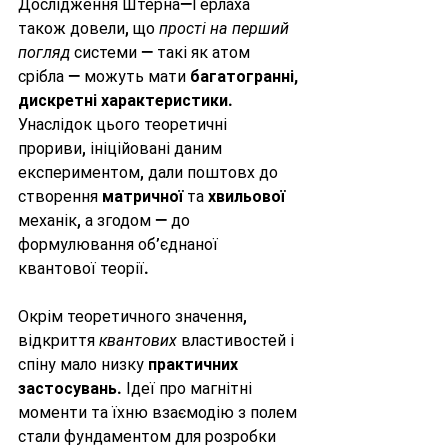
Дослідження Штерна—Герлаха 
також довели, що 
прості на перший 
погляд
 системи — такі як атом 
срібла — можуть мати 
багатогранні, 
дискретні характеристики
. 
Унаслідок цього теоретичні 
прориви, ініційовані даним 
експериментом, дали поштовх до 
створення 
матричної
 та 
хвильової
механік, а згодом — до 
формулювання об’єднаної 
квантової теорії.
Окрім теоретичного значення, 
відкриття 
квантових
 властивостей і 
спіну мало низку 
практичних 
застосувань
. Ідеї про магнітні 
моменти та їхню взаємодію з полем 
стали фундаментом для розробки 