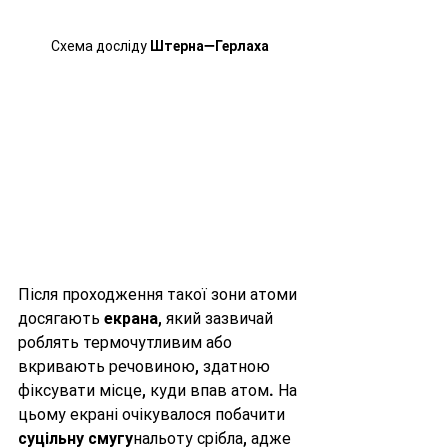
Схема досліду 
Штерна—Герлаха
Після проходження такої зони атоми 
досягають 
екрана
, який зазвичай 
роблять термочутливим або 
вкривають речовиною, здатною 
фіксувати місце, куди впав атом. На 
цьому екрані очікувалося побачити 
суцільну смугу
нальоту срібла, адже 