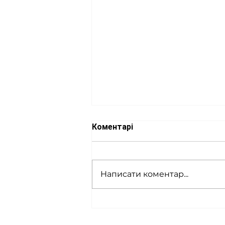
Коментарі
Написати коментар...
Нейтринні телескопи
IceCube: як Антарктида