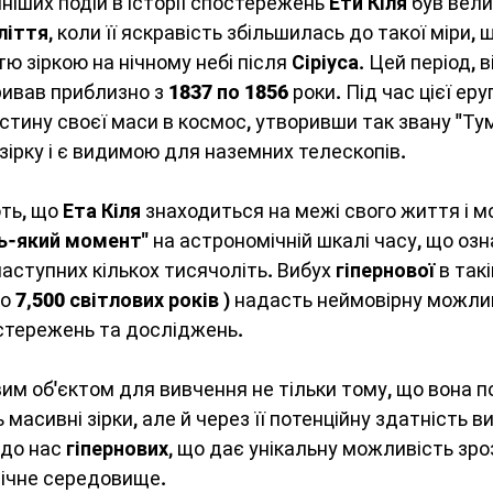
ніших подій в історії спостережень 
Ети Кіля
 був вели
ліття
, коли її яскравість збільшилась до такої міри, 
ю зіркою на нічному небі після 
Сіріуса
. Цей період, 
ривав приблизно з 
1837 по 1856
 роки. Під час цієї еруп
стину своєї маси в космос, утворивши так звану "Ту
 зірку і є видимою для наземних телескопів.
ь, що 
Ета Кіля
 знаходиться на межі свого життя і м
дь-який момент"
 на астрономічній шкалі часу, що оз
аступних кількох тисячоліть. Вибух 
гіпернової
 в так
о 
7,500 світлових років
 ) надасть неймовірну можли
стережень та досліджень.
вим об'єктом для вивчення не тільки тому, що вона по
масивні зірки, але й через її потенційну здатність в
до нас 
гіпернових
, що дає унікальну можливість зро
мічне середовище.