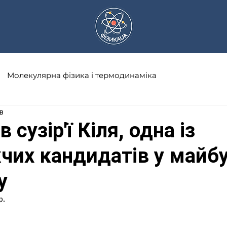
Молекулярна фізика і термодинаміка
в
а
Науковці
Астрономія
Математика
в сузір'ї Кіля, одна із
чих кандидатів у майб
Оптика
Електричний струм
у
Сонячна система
Історія фізики
р.