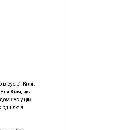
в сузір'ї 
Кіля
. 
 
Ети Кіля
, яка 
 домінує у цій 
 є однією з 