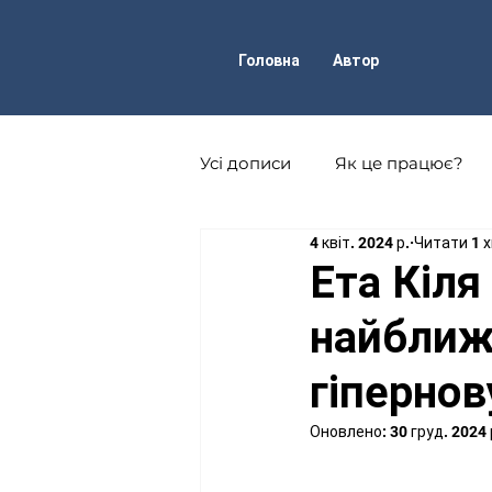
Головна
Автор
Усі дописи
Як це працює?
4 квіт. 2024 р.
Читати 1 х
Фізика атома і атомного ядр
Ета Кіля 
найближ
Астрофізика
Техніка
гіпернов
Науково-популярні журнали
Оновлено:
30 груд. 2024 