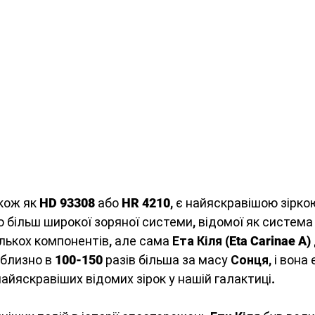
кож як 
HD 93308
 або 
HR 4210
, є найяскравішою зіркою 
ю більш широкої зоряної системи, відомої як система
лькох компонентів, але сама 
Ета Кіля (Eta Carinae A)
иблизно в 
100-150
 разів більша за масу 
Сонця
, і вона
айяскравіших відомих зірок у нашій галактиці.