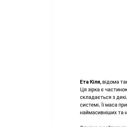
Ета Кіля
, відома та
Ця зірка є частино
складається з декі
системі. Її маса пр
наймасивніших та н