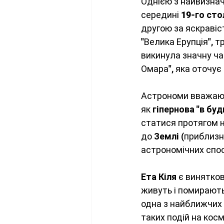
Однією з найвизнач
середині 
19-го сто
другою за яскравіст
"Велика Ерупція", т
викинула значну ча
Омара", яка оточує
Астрономи вважают
як 
гіпернова "в бу
статися протягом н
до 
Землі
 (приблизн
астрономічних спо
Ета Кіля
 є винятко
живуть і помирають 
одна з найближчих 
таких подій на кос