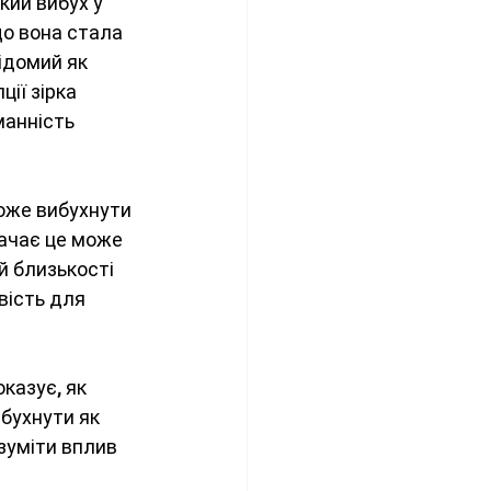
кий вибух у 
що вона стала 
відомий як 
ції зірка 
манність 
оже вибухнути 
начає це може 
ій близькості 
вість для 
казує, як 
ибухнути як 
зуміти вплив 