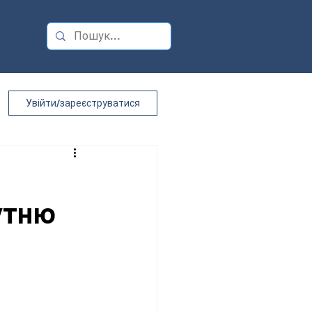
Увійти/зареєструватися
утню