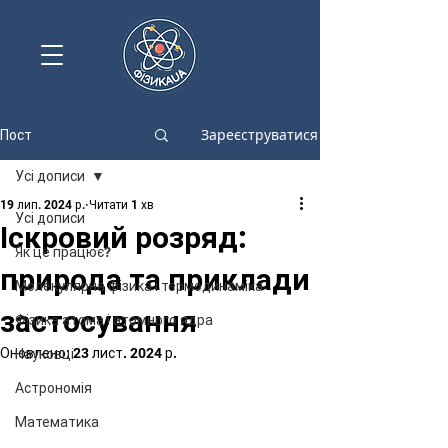
Зареєструватися
Пост
Усі дописи
19 лип. 2024 р.
Читати 1 хв
Усі дописи
Іскровий розряд:
Як це працює?
природа та приклади
Молекулярна фізика і термодинаміка
застосування
Фізика атома і атомного ядра
Оновлено:
23 лист. 2024 р.
Науковці
Астрономія
Математика