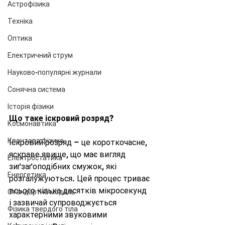
Астрофізика
Техніка
Оптика
Електричний струм
Науково-популярні журнали
Сонячна система
Історія фізики
Що таке іскровий розряд?
Космонавтика
Квантова фізика
Іскровий розряд – це короткочасне, 
яскраве явище, що має вигляд 
Електростатика
зиґзаґоподібних смужок, які 
Енергетика
розгалужуються. Цей процес триває 
всього кілька десятків мікросекунд 
Стандартна модель
і зазвичай супроводжується 
Фізика твердого тіла
характерними звуковими 