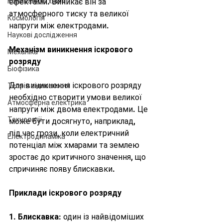
Коливання і хвилі
ефектами. Виникає він за 
атмосферного тиску та великої 
Космологія
напруги між електродами.
Наукові дослідження
Механізм виникнення іскрового 
Механіка
розряду
Біофізика
Для виникнення іскрового розряду 
Теорія відносності
необхідно створити умови великої 
Атмосферна електрика
напруги між двома електродами. Це 
Технології
може бути досягнуто, наприклад, 
під час грози, коли електричний 
Електродинаміка
потенціал між хмарами та землею 
зростає до критичного значення, що 
спричиняє появу блискавки.
Приклади іскрового розряду
1. 
Блискавка
: один із найвідоміших 