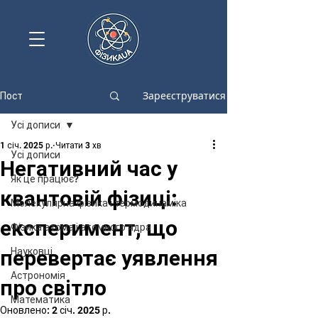
Зареєструватися
Пост
Усі дописи
1 січ. 2025 р.
Читати 3 хв
Усі дописи
Негативний час у
Як це працює?
квантовій фізиці:
Молекулярна фізика і термодинаміка
експеримент, що
Фізика атома і атомного ядра
перевертає уявлення
Науковці
Астрономія
про світло
Математика
Оновлено:
2 січ. 2025 р.