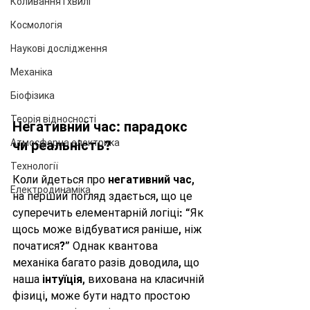
Коливання і хвилі
Космологія
Наукові дослідження
Механіка
Біофізика
Теорія відносності
Негативний час: парадокс 
Атмосферна електрика
чи реальність?
Технології
Коли йдеться про 
негативний час
, 
Електродинаміка
на перший погляд здається, що це 
суперечить елементарній логіці: “Як 
щось може відбуватися раніше, ніж 
початися?” Однак квантова 
механіка багато разів доводила, що 
наша 
інтуїція
, вихована на класичній 
фізиці, може бути надто простою 