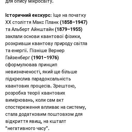
для опису мікросвіту.
Історичний екскурс
: Іще на початку 
ХХ століття Макс Планк (1858–1947) 
та Альберт Айнштайн (1879–1955) 
заклали основи квантової фізики, 
розкривши квантову природу світла 
та енергії. Пізніше Вернер 
Гайзенберг (1901–1976) 
сформулював принцип 
невизначеності, який ще більше 
підкреслив парадоксальність 
квантових процесів. Зрештою, 
розробка теорії квантових 
вимірювань, коли сам акт 
спостереження впливає на систему, 
стала додатковим поштовхом для 
відкриття явищ, на кшталт 
“негативного часу”.