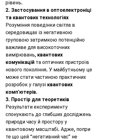
рівень.
2. 
Застосування в оптоелектроніці 
та квантових технологіях
Розуміння поведінки світла в 
середовищах із негативною 
груповою затримкою потенційно 
важливе для високоточних 
вимірювань, 
квантових 
комунікацій
 та оптичних пристроїв 
нового покоління. У майбутньому це 
може стати частиною практичних 
розробок у галузі 
квантових 
комп’ютерів
.
3. 
Простір для теоретиків
Результати експерименту 
спонукають до глибших досліджень 
природи часу й простору у 
квантовому масштабі. Адже, попри 
те що цей “негативний час” не 