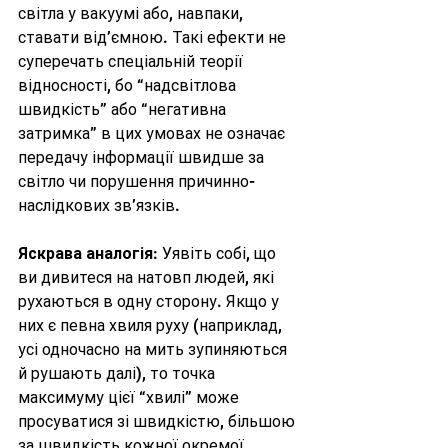
світла у вакуумі або, навпаки, 
ставати від’ємною. Такі ефекти не 
суперечать спеціальній теорії 
відносності, бо “надсвітлова 
швидкість” або “негативна 
затримка” в цих умовах не означає 
передачу інформації швидше за 
світло чи порушення причинно-
наслідкових зв’язків.
Яскрава аналогія
: Уявіть собі, що 
ви дивитеся на натовп людей, які 
рухаються в одну сторону. Якщо у 
них є певна хвиля руху (наприклад, 
усі одночасно на мить зупиняються 
й рушають далі), то точка 
максимуму цієї “хвилі” може 
просуватися зі швидкістю, більшою 
за швидкість кожної окремої 