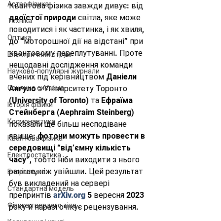
Астрофізика
Квантова фізика завжди дивує: від 
двоїстої природи
 світла, яке може 
Техніка
поводитися і як частинка, і як хвиля, 
Оптика
до “моторошної дії на відстані” при 
квантовому переплутуванні. Проте 
Електричний струм
нещодавні дослідження команди 
Науково-популярні журнали
вчених під керівництвом 
Даніели 
Сонячна система
Ангуло
 з Університету Торонто 
(University of Toronto) та 
Ефраїма 
Історія фізики
Стейнберга
 (Aephraim Steinberg) 
Космонавтика
показали ще більш несподіване 
явище: 
фотони можуть провести в 
Квантова фізика
середовищі “від’ємну кількість 
Електростатика
часу”
, тобто ніби виходити з нього 
раніше, ніж увійшли. Цей результат 
Енергетика
був викладений на сервері 
Стандартна модель
препринтів 
arXiv.org
 5 вересня 2023 
Фізика твердого тіла
року й наразі очікує рецензування.