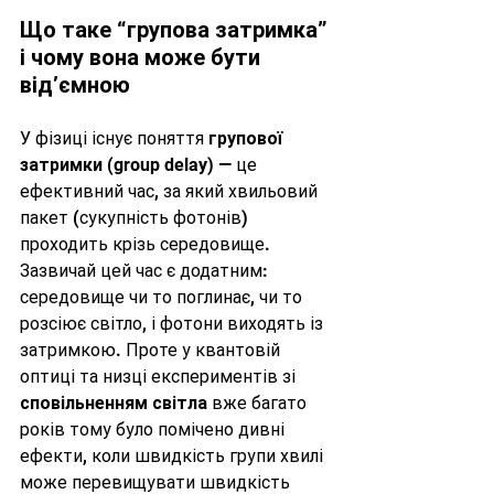
Що таке “групова затримка” 
і чому вона може бути 
від’ємною
У фізиці існує поняття 
групової 
затримки
 (group delay) — це 
ефективний час, за який хвильовий 
пакет (сукупність фотонів) 
проходить крізь середовище. 
Зазвичай цей час є додатним: 
середовище чи то поглинає, чи то 
розсіює світло, і фотони виходять із 
затримкою. Проте у квантовій 
оптиці та низці експериментів зі 
сповільненням світла
 вже багато 
років тому було помічено дивні 
ефекти, коли швидкість групи хвилі 
може перевищувати швидкість 