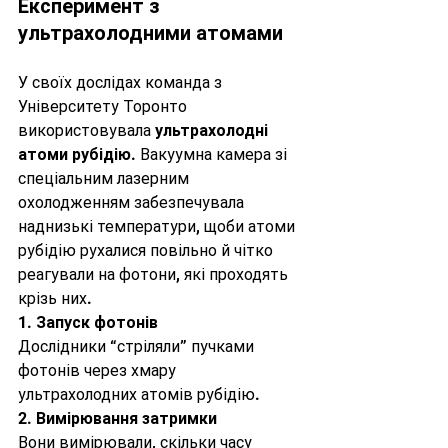
Експеримент з 
ультрахолодними атомами
У своїх дослідах команда з 
Університету Торонто 
використовувала 
ультрахолодні 
атоми рубідію
. Вакуумна камера зі 
спеціальним лазерним 
охолодженням забезпечувала 
наднизькі температури, щоби атоми 
рубідію рухалися повільно й чітко 
реагували на фотони, які проходять 
крізь них.
1. 
Запуск фотонів
Дослідники “стріляли” пучками 
фотонів через хмару 
ультрахолодних атомів рубідію.
2. 
Вимірювання затримки
Вони вимірювали, скільки часу 