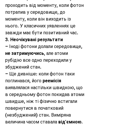
проходить від моменту, коли фотон 
потрапив у середовище, до 
моменту, коли він виходить із 
нього. У класичних уявленнях це 
завжди має бути позитивний час.
3. 
Неочікувані результати
– Іноді фотони долали середовище, 
не затримуючись
, але атоми 
рубідію все одно переходили у 
збуджений стан.
– Ще дивніше: коли фотон таки 
поглинався, його 
реемісія
виявлялася настільки швидкою, що 
в середньому фотон покидав атоми 
швидше, ніж ті фізично встигали 
повернутися в початковий 
(незбуджений) стан. Виміряна 
величина часом ставала 
від’ємною
.