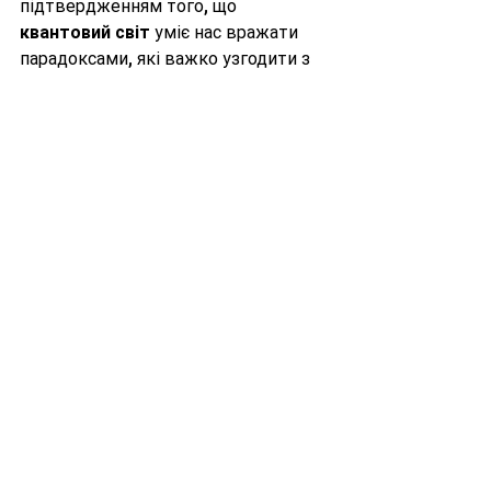
підтвердженням того, що 
квантовий світ
 уміє нас вражати 
парадоксами, які важко узгодити з 
буденним баченням реальності. 
Фотони
 здатні виходити з 
середовища, перш ніж туди 
“офіційно” потрапити,— принаймні 
так виглядає з боку групової 
затримки, яку зафіксували 
дослідники. Хоча цей ефект не 
порушує закони фізики, його 
наслідки
 для розуміння часу, 
простору й причинності можуть 
виявитися дуже глибокими.
“Ми ще не до кінця 
розуміємо, як 
інтерпретувати подібні 
‘негативні’ явища. Проте 