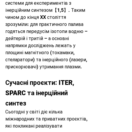
системи для експериментів з 
інерційним синтезом【1,5】. Таким 
чином до кінця XX століття 
зрозуміли: для практичного палива 
годяться передусім ізотопи водню – 
дейтерій і тритій – а основні 
напрямки досліджень лежать у 
площині магнітного (токамаки, 
стеларатори) та інерційного (лазери, 
прискорювачі) утримання плазми.
Сучасні проєкти: ITER, 
SPARC та інерційний 
синтез
Сьогодні у світі діє кілька 
міжнародних та приватних проєктів, 
які покликані реалізувати 