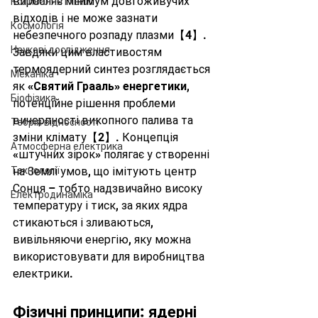
виробляє мінімум довгоживучих 
Коливання і хвилі
відходів і не може зазнати 
Космологія
небезпечного розпаду плазми【4】. 
Наукові дослідження
Завдяки цим властивостям 
термоядерний синтез розглядається 
Механіка
як 
«Святий Грааль» енергетики
, 
Біофізика
потенційне рішення проблеми 
вичерпності викопного палива та 
Теорія відносності
зміни клімату【2】. Концепція 
Атмосферна електрика
«штучних зірок» полягає у створенні 
Технології
на Землі умов, що імітують центр 
Сонця – тобто надзвичайно високу 
Електродинаміка
температуру і тиск, за яких ядра 
стикаються і зливаються, 
вивільняючи енергію, яку можна 
використовувати для виробництва 
електрики.
Фізичні принципи: ядерні 