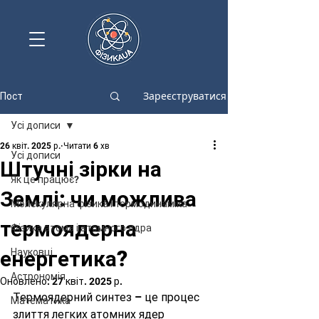
Зареєструватися
Пост
Усі дописи
26 квіт. 2025 р.
Читати 6 хв
Усі дописи
Штучні зірки на
Як це працює?
Землі: чи можлива
Молекулярна фізика і термодинаміка
термоядерна
Фізика атома і атомного ядра
енергетика?
Науковці
Астрономія
Оновлено:
27 квіт. 2025 р.
Термоядерний синтез – це процес 
Математика
злиття легких атомних ядер 