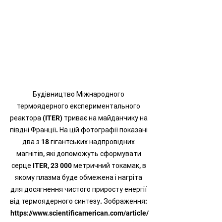
Будівництво Міжнародного 
термоядерного експериментального 
реактора (ITER) триває на майданчику на 
півдні Франції. На цій фотографії показані 
два з 18 гігантських надпровідних 
магнітів, які допоможуть сформувати 
серце ITER, 23 000 метричний токамак, в 
якому плазма буде обмежена і нагріта 
для досягнення чистого приросту енергії 
від термоядерного синтезу. Зображення: 
https://www.scientificamerican.com/article/