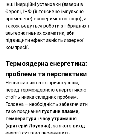
інші інерційні установки (лазери в 
Європі, ІЧФ (інтенсивне імпульсне 
променеве) експерименти тощо), а 
також ведуться роботи з гібридних і 
альтернативних схематик, аби 
підвищити ефективність лазерної 
компресії.
Термоядерна енергетика: 
проблеми та перспективи 
Незважаючи на історичні успіхи, 
перед термоядерною енергетикою 
стоїть низка складних проблем. 
Головна – необхідність забезпечити 
таке поєднання 
густини плазми, 
температури і часу утримання 
(критерій Лоусона)
, за якого вихід 
енергії суттєво перевищить 