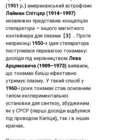
(1951 р.) американський астрофізик 
Лайман Спітцер (1914–1997)
незалежно представив концепцію 
стеларатора
 – іншого магнітного 
контейнера для плазми【3】. Проте 
наприкінці 1950-х ідея стеларатора 
поступилася перевагою токамаку: 
досліди під керівництвом 
Лева 
Арцимовича (1909–1973)
 виявили, 
що токамак більш ефективно 
утримує плазму. У такий спосіб у 
1960-і роки токамак став основним 
типом експериментальної 
установки для синтезу, збудженим 
як у СРСР (перші досліди відбулися 
під проводом Капіци), так і в інших 
країнах.