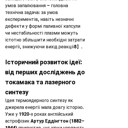
умов запалювання – головна 
технічна задача: за умов 
експериментів, навіть незначні 
дефекти у формі паливної капсули 
чи нестабільності плазми можуть 
істотно збільшити необхідні затрати 
енергії, знижуючи вихід реакції8】.
Історичний розвиток ідеї: 
від перших досліджень до 
токамака та лазерного 
синтезу
Ідея термоядерного синтезу як 
джерела енергії мала довгу історію. 
Уже у 1920-х роках англійський 
астрофізик 
Артур Еддінгтон (1882–
1944)
 припустив, що зірки черпають 