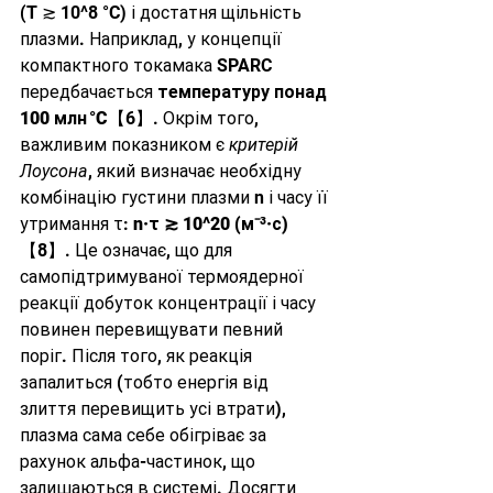
(T ≳ 10^8 °C) і достатня щільність 
плазми. Наприклад, у концепції 
компактного токамака SPARC 
передбачається 
температуру понад 
100 млн °C
【6】. Окрім того, 
важливим показником є 
критерій 
Лоусона
, який визначає необхідну 
комбінацію густини плазми n і часу її 
утримання τ: 
n·τ ≳ 10^20 (м⁻³·с)
【8】. Це означає, що для 
самопідтримуваної термоядерної 
реакції добуток концентрації і часу 
повинен перевищувати певний 
поріг. Після того, як реакція 
запалиться (тобто енергія від 
злиття перевищить усі втрати), 
плазма сама себе обігріває за 
рахунок альфа-частинок, що 
залишаються в системі. Досягти 