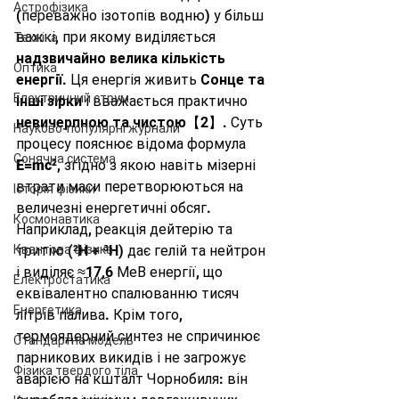
Астрофізика
(переважно ізотопів водню) у більш 
важкі, при якому виділяється 
Техніка
надзвичайно велика кількість 
Оптика
енергії
. Ця енергія живить 
Сонце та 
Електричний струм
інші зірки
 і вважається практично 
невичерпною та чистою
【2】. Суть 
Науково-популярні журнали
процесу пояснює відома формула 
Сонячна система
E=mc²
, згідно з якою навіть мізерні 
втрати маси перетворюються на 
Історія фізики
величезні енергетичні обсяг. 
Космонавтика
Наприклад, реакція дейтерію та 
Квантова фізика
тритію (²H + ³H) дає гелій та нейтрон 
і виділяє ≈17,6 МеВ енергії, що 
Електростатика
еквівалентно спалюванню тисяч 
Енергетика
літрів палива. Крім того, 
термоядерний синтез не спричинює 
Стандартна модель
парникових викидів і не загрожує  
Фізика твердого тіла
аварією на кшталт Чорнобиля: він 