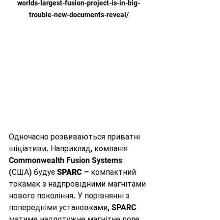
worlds-largest-fusion-project-is-in-big-
trouble-new-documents-reveal/
Одночасно розвиваються приватні 
ініціативи. Наприклад, компанія 
Commonwealth Fusion Systems 
(США) будує 
SPARC
 – компактний 
токамак з надпровідними магнітами 
нового покоління. У порівнянні з 
попередніми установками, SPARC 
матиме надпотужне магнітне поле, 