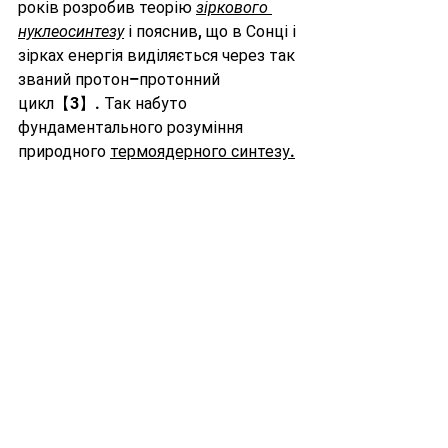
років розробив теорію 
зіркового 
нуклеосинтезу
 і пояснив, що в Сонці і 
зірках енергія виділяється через так 
званий протон–протонний 
цикл【3】. Так набуто 
фундаментального розуміння 
природного 
термоядерного синтезу.