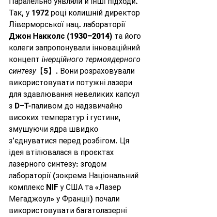
Паралельно уявляли й інші підходи. 
Так, у 1972 році колишній директор 
Ліверморської нац. лабораторії 
Джон Накколс (1930–2014)
 та його 
колеги запропонували інноваційний 
концепт 
інерційного термоядерного 
синтезу
【5】. Вони розраховували 
використовувати потужні лазери 
для здавлювання невеликих капсул 
з D–T-паливом до надзвичайно 
високих температур і густини, 
змушуючи ядра швидко 
з’єднуватися перед розбігом. Ця 
ідея втілювалася в проєктах 
лазерного синтезу: згодом 
лабораторії (зокрема Національний 
комплекс NIF у США та «Лазер 
Мегаджоул» у Франції) почали 
використовувати багатолазерні 