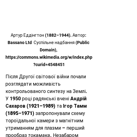
Артур Еддінгтон (1882–1944). Автор: 
Bassano Ltd  Суспільне надбання (Public 
Domain), 
https://commons.wikimedia.org/w/index.php
?curid=4548451
Після Другої світової війни почали 
розглядати можливість 
контрольованого синтезу на Землі. 
У 1950 році радянські вчені 
Андрій 
Сахаров (1921–1989)
 та 
Ігор Тамм 
(1895–1971)
 запропонували схему 
тороїдальної камери з магнітним 
утриманням для плазми – перший 
прообраз 
токамака
. Незабаром 