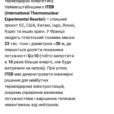
термоядерну енергетику. 
Наймасштабнішим є 
ITER
(International Thermonuclear 
Experimental Reactor) – спільний 
проєкт ЄС, США, Китаю, Індії, Японії, 
Кореї та інших країн. У Франції 
зводять гігантський токамак масою 
23 тис. тонн і діаметром ~30 м, де 
планується досягти показника 
потужності Q≳10 (тобто випустити 
в 10 разів більше енергії, ніж буде 
витрачено на нагрів). При успіху 
ITER має демонструвати інженерні 
рішення для майбутніх 
термоядерних електростанцій, 
зокрема управління великими 
потужностями і вирішення теплових 
навантажень від нейтронів.