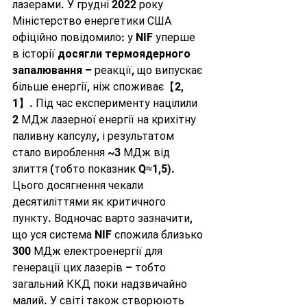
лазерами. У грудні 2022 року 
Міністерство енергетики США 
офіційно повідомило: у NIF уперше 
в історії 
досягли термоядерного 
запалювання
 – реакції, що випускає 
більше енергії, ніж споживає【2, 
1】. Під час експерименту націлили 
2 МДж лазерної енергії на крихітну 
паливну капсулу, і результатом 
стало вироблення ~3 МДж від 
злиття (тобто показник Q≈1,5). 
Цього досягнення чекали 
десятиліттями як критичного 
пункту. Водночас варто зазначити, 
що уся система NIF спожила близько 
300 МДж електроенергії для 
генерації цих лазерів – тобто 
загальний ККД поки надзвичайно 
малий. У світі також створюють 