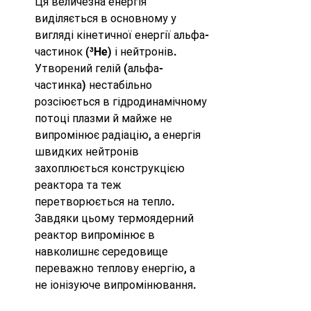
Ця величезна енергія 
виділяється в основному у 
вигляді кінетичної енергії альфа-
частинок (³He) і нейтронів. 
Утворений гелій (альфа-
частинка) нестабільно 
розсіюється в гідродинамічному 
потоці плазми й майже не 
випромінює радіацію, а енергія 
швидких нейтронів 
захоплюється конструкцією 
реактора та теж 
перетворюється на тепло. 
Завдяки цьому термоядерний 
реактор випромінює в 
навколишнє середовище 
переважно теплову енергію, а 
не іонізуюче випромінювання.