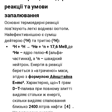
реакції та умови 
запалювання
Основні термоядерні реакції 
пов’язують легкі водневі ізотопи. 
Найефективнішою є суміш 
дейтерію (²H) та тритію (³H):
²H + ³H → ⁴He + ¹n + 
17,6 МеВ
,де 
⁴He – ядро гелію-4 (альфа-
частинка), а ¹n – швидкий 
нейтрон. Енергія в реакції 
береться з «втраченої» маси, 
згідно з 
формулою
 Айнштайна
E=mc²
. Характерно, що~1 грам 
D–T-палива при повному злитті 
виділяє стільки ж енергії, 
скільки виділяє спалювання 
близько 2400 літрів нафти【4】. 