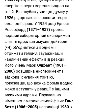
енергію з перетворення водню на 
гелій. Він опублікував цю думку у 
1926 р., що заклало основи теорії 
еволюції зірок. У 1934 році Ернест 
Резерфорд (1871–1937) провів 
перший лабораторний експеримент 
злиття ядер: він змусив дейтерій 
(²H) об’єднатися з воднем і 
отримати гелій-3, зауваживши 
«величезний ефект» від реакції. 
Його учень Марк Оліфант (1901–
2000) розширив експеримент і 
відкрив існування тритію, 
показавши, що важка форма водню 
може вступати у реакції з іншими 
важкими ядрами. Паралельно 
німецько-американський фізик 
Ганс 
Бете (1906–2005)
 наприкінці 1930-х 