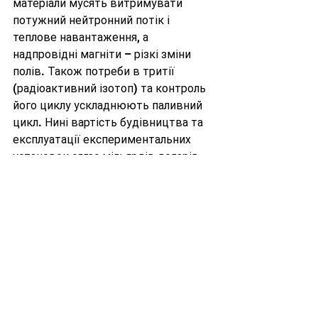
матеріали мусять витримувати 
потужний нейтронний потік і 
теплове навантаження, а 
надпровідні магніти – різкі зміни 
полів. Також потреби в тритії 
(радіоактивний ізотоп) та контроль 
його циклу ускладнюють паливний 
цикл. Нині вартість будівництва та 
експлуатації експериментальних 
установок сягає мільярдів доларів 
(наприклад, вартість NIF ~3,5 млрд 
дол), тому економічна 
виправданість поки що далека【2】.