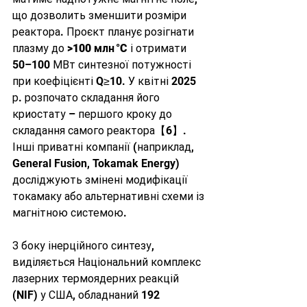
що дозволить зменшити розміри 
реактора. Проєкт планує розігнати 
плазму до 
>100 млн °C
 і отримати 
50–100 МВт синтезної потужності 
при коефіцієнті Q≥10. У квітні 2025 
р. розпочато складання його 
криостату – першого кроку до 
складання самого реактора【6】. 
Інші приватні компанії (наприклад, 
General Fusion, Tokamak Energy) 
досліджують змінені модифікації 
токамаку або альтернативні схеми із 
магнітною системою.
З боку інерційного синтезу, 
виділяється Національний комплекс 
лазерних термоядерних реакцій 
(NIF) у США, обладнаний 192 