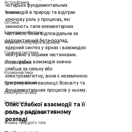
Астрофізика
чотирьох фундаментальних 
взаємодій в природі та відіграє 
Техніка
ключову роль у процесах, які 
Оптика
змінюють типи елементарних 
Електричний струм
частинок. Вона відповідальна за 
радіоактивний бета-розпад, 
Науково-популярні журнали
ядерний синтез у зірках і взаємодію 
Сонячна система
нейтрино з іншими частинками. 
Хоча слабка взаємодія значно 
Історія фізики
слабша за сильну або 
Космонавтика
електромагнітну, вона є незамінною 
Квантова фізика
для розуміння еволюції Всесвіту та 
фундаментальних процесів у ньому.
Електростатика
Енергетика
Опис слабкої взаємодії та її 
роль у радіоактивному 
Стандартна модель
розпаді
Фізика твердого тіла