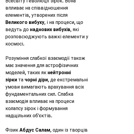
Всесвіту і еволюції зірок. Вона 
впливає на співвідношення 
елементів, утворених після 
Великого вибуху
, і на процеси, що 
ведуть до 
наднових вибухів
, які 
розповсюджують важкі елементи у 
космосі.
Розуміння слабкої взаємодії також 
має значення для астрофізичних 
моделей, таких як 
нейтронні 
зірки
 та 
чорні діри
, де екстремальні 
умови вимагають врахування всіх 
фундаментальних сил. Слабка 
взаємодія впливає на процеси 
колапсу зірок і формування 
надщільних об'єктів.
Фізик 
Абдус Салам
, один із творців 