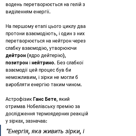
водень перетворюється на гелій з 
виділенням енергії.
На першому етапі цього циклу два 
протони взаємодіють, і один з них 
перетворюється на нейтрон через 
слабку взаємодію, утворюючи 
дейтрон
 (ядро дейтерію), 
позитрон
 і 
нейтрино
. Без слабкої 
взаємодії цей процес був би 
неможливим, і зірки не могли б 
виробляти енергію таким чином.
Астрофізик 
Ганс Бете
, який 
отримав Нобелівську премію за 
дослідження термоядерних реакцій 
у зірках, зазначав:
"Енергія, яка живить зірки, і 