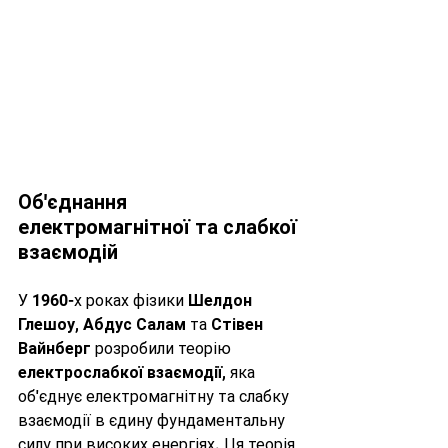
Об'єднання 
електромагнітної та слабкої 
взаємодій
У 1960-х роках фізики 
Шелдон 
Глешоу
, 
Абдус Салам
 та 
Стівен 
Вайнберг
 розробили теорію 
електрослабкої взаємодії
, яка 
об'єднує електромагнітну та слабку 
взаємодії в єдину фундаментальну 
силу при високих енергіях. Ця теорія 