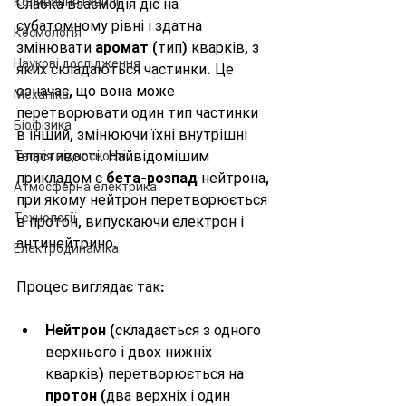
Коливання і хвилі
Слабка взаємодія діє на 
субатомному рівні і здатна 
Космологія
змінювати 
аромат
 (тип) кварків, з 
Наукові дослідження
яких складаються частинки. Це 
означає, що вона може 
Механіка
перетворювати один тип частинки 
Біофізика
в інший, змінюючи їхні внутрішні 
властивості. Найвідомішим 
Теорія відносності
прикладом є 
бета-розпад
 нейтрона, 
Атмосферна електрика
при якому нейтрон перетворюється 
Технології
в протон, випускаючи електрон і 
антинейтрино.
Електродинаміка
Процес виглядає так:
Нейтрон
 (складається з одного 
верхнього і двох нижніх 
кварків) перетворюється на 
протон
 (два верхніх і один 