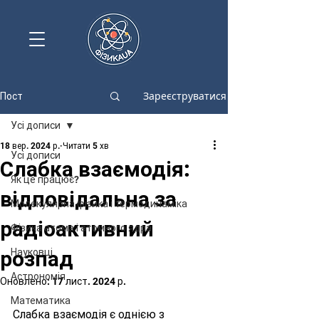
Зареєструватися
Пост
Усі дописи
18 вер. 2024 р.
Читати 5 хв
Усі дописи
Слабка взаємодія:
Як це працює?
відповідальна за
Молекулярна фізика і термодинаміка
радіоактивний
Фізика атома і атомного ядра
розпад
Науковці
Астрономія
Оновлено:
17 лист. 2024 р.
Математика
Слабка взаємодія є однією з 