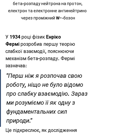
бета-розпаду нейтрона на протон, 
електрон та електронне антинейтрино 
через проміжний W−-бозон
У 1934 році фізик 
Енріко 
Фермі
 розробив першу теорію 
слабкої взаємодії, пояснюючи 
механізм бета-розпаду. Фермі 
зазначав:
"Перш ніж я розпочав свою 
роботу, ніщо не було відомо 
про слабку взаємодію. Зараз 
ми розуміємо її як одну з 
фундаментальних сил 
природи."
Це підкреслює, як дослідження 