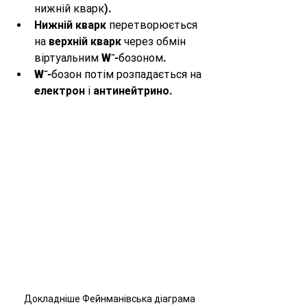
нижній кварк).
Нижній кварк
 перетворюється 
на 
верхній кварк
 через обмін 
віртуальним 
W⁻
-бозоном.
W⁻
-бозон потім розпадається на 
електрон
 і 
антинейтрино
.
 Докладніше Фейнманівська діаграма 