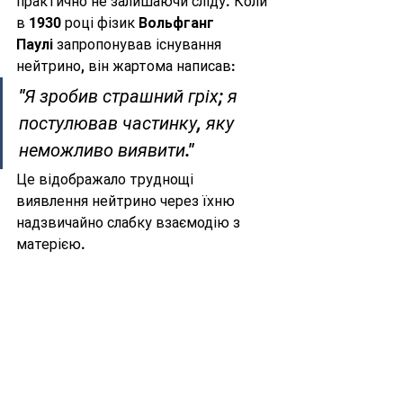
практично не залишаючи сліду. Коли 
в 1930 році фізик 
Вольфганг 
Паулі
 запропонував існування 
нейтрино, він жартома написав:
"Я зробив страшний гріх; я 
постулював частинку, яку 
неможливо виявити."
Це відображало труднощі 
виявлення нейтрино через їхню 
надзвичайно слабку взаємодію з 
матерією.