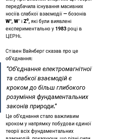
передбачила існування масивних 
носіїв слабкої взаємодії — бозонів 
W⁺
, 
W⁻
 і 
Z⁰
, які були виявлені 
експериментально у 1983 році в 
ЦЕРНі.
Стівен Вайнберг сказав про це 
об'єднання:
"Об'єднання електромагнітної 
та слабкої взаємодій є 
кроком до більш глибокого 
розуміння фундаментальних 
законів природи."
Це об'єднання стало важливим 
кроком у напрямку побудови єдиної 
теорії всіх фундаментальних 
взаємодій, показуючи, що різні сили 