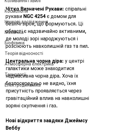
Коливання і хвилі
Чітко Визначені Рукави:
 спіральні 
Космологія
рукави NGC 4254 є домом для 
Наукові дослідження
безлічі зірок, що формуються. Ці 
області є надзвичайно активними, 
Механіка
де молоді зорі народжуються і 
Біофізика
розсіюють навколишній газ та пил.
Теорія відносності
Центральна чорна діра:
 у центрі 
Атмосферна електрика
галактики може знаходитися 
Технології
надмасивна чорна діра. Хоча їх 
безпосередньо не видно, їхня 
Електродинаміка
присутність проявляється через 
гравітаційний вплив на навколишні 
зоряні скупчення і газ.
Нові відкриття завдяки Джеймсу 
Веббу