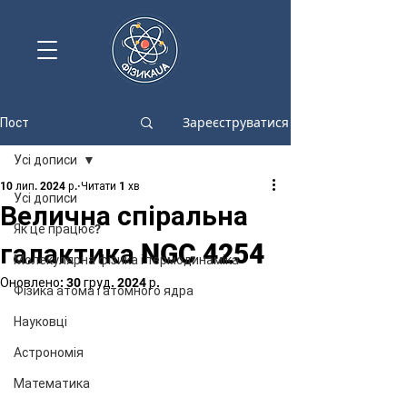
Зареєструватися
Пост
Усі дописи
10 лип. 2024 р.
Читати 1 хв
Усі дописи
Велична спіральна
Як це працює?
галактика NGC 4254
Молекулярна фізика і термодинаміка
Оновлено:
30 груд. 2024 р.
Фізика атома і атомного ядра
Науковці
Астрономія
Математика