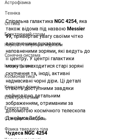
Астрофізика
Техніка
Спіральна галактика NGC 4254, яка 
Оптика
також відома під назвою Messier 
Електричний струм
99, привертає увагу своїми чітко 
визначеними рукавами, 
Науково-популярні журнали
наповненими зорями, які ведуть до 
Сонячна система
її центру. У центрі галактики 
можуть знаходитися старі зоряні 
Історія фізики
скупчення та, іноді, активні 
Космонавтика
надмасивні чорні діри. Ці деталі 
Квантова фізика
стають доступними завдяки 
неймовірно детальним 
Електростатика
зображенням, отриманим за 
Енергетика
допомогою космічного телескопа 
Джеймса Вебба.
Стандартна модель
Фізика твердого тіла
Чудеса NGC 4254