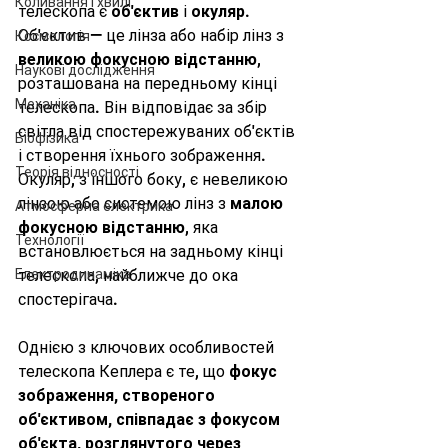
Коливання і хвилі
телескопа є 
об'єктив
 і 
окуляр
. 
Об'єктив — це лінза або набір лінз з 
Космологія
великою фокусною відстанню
, 
Наукові дослідження
розташована на передньому кінці 
Механіка
телескопа. Він відповідає за збір 
світла від спостережуваних об'єктів 
Біофізика
і створення їхнього зображення. 
Теорія відносності
Окуляр, з іншого боку, є невеликою 
лінзою або системою лінз з 
малою 
Атмосферна електрика
фокусною відстанню
, яка 
Технології
встановлюється на задньому кінці 
Електродинаміка
телескопа, найближче до ока 
спостерігача.
Однією з ключових особливостей 
телескопа Кеплера є те, що 
фокус 
зображення, створеного 
об'єктивом, співпадає з фокусом 
об'єкта, розглянутого через 