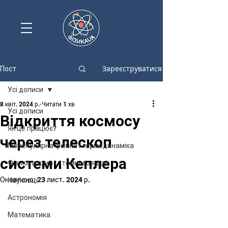
Зареєструватися
Пост
Усі дописи
8 квіт. 2024 р.
Читати 1 хв
Усі дописи
Відкриття космосу
Як це працює?
через телескоп
Молекулярна фізика і термодинаміка
системи Кеплера
Фізика атома і атомного ядра
Оновлено:
23 лист. 2024 р.
Науковці
Астрономія
Математика