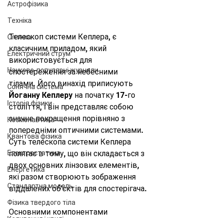
Астрофізика
Техніка
Телескоп системи Кеплера, є 
Оптика
класичним приладом, який 
Електричний струм
використовується для 
Науково-популярні журнали
спостереження за небесними 
тілами. Його винахід приписують 
Сонячна система
Йоганну Кеплеру
 на початку 17-го 
Історія фізики
століття, і він представляє собою 
значне покращення порівняно з 
Космонавтика
попередніми оптичними системами. 
Квантова фізика
Суть телескопа системи Кеплера 
Електростатика
полягає в тому, що він складається з 
двох основних лінзових елементів, 
Енергетика
які разом створюють зображення 
Стандартна модель
віддалених об'єктів для спостерігача.
Фізика твердого тіла
Основними компонентами 