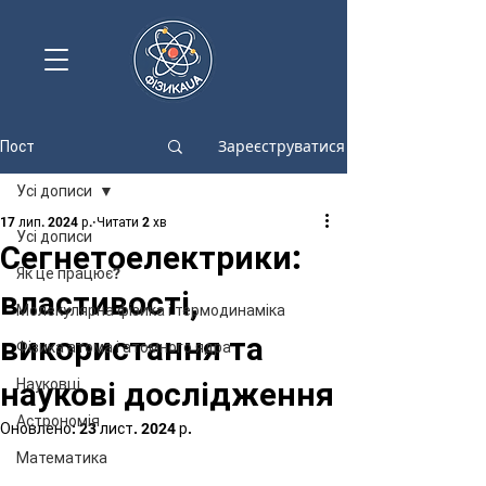
Зареєструватися
Пост
Усі дописи
17 лип. 2024 р.
Читати 2 хв
Усі дописи
Сегнетоелектрики:
Як це працює?
властивості,
Молекулярна фізика і термодинаміка
використання та
Фізика атома і атомного ядра
наукові дослідження
Науковці
Астрономія
Оновлено:
23 лист. 2024 р.
Математика