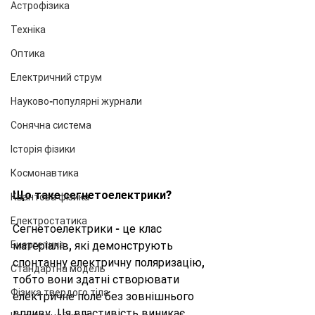
Астрофізика
Техніка
Оптика
Електричний струм
Науково-популярні журнали
Сонячна система
Історія фізики
Космонавтика
Що таке сегнетоелектрики?
Квантова фізика
Електростатика
Сегнетоелектрики - це клас 
Енергетика
матеріалів, які демонструють 
спонтанну електричну поляризацію, 
Стандартна модель
тобто вони здатні створювати 
Фізика твердого тіла
електричне поле без зовнішнього 
впливу. Ця властивість виникає 