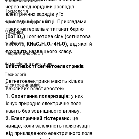
Коливання і хвилі
через неоднорідний розподіл 
Космологія
електричних зарядів у їх 
кристалічній решітці. Прикладами 
Наукові дослідження
таких матеріалів є титанат барію 
Механіка
(BaTiO₃) і сегнетова сіль (сегнетова 
Біофізика
кислота, KNaC₄H₄O₆·4H₂O), від якої й 
походить назва цього класу.
Теорія відносності
Атмосферна електрика
Властивості сегнетоелектриків
Технології
Сегнетоелектрики мають кілька 
Електродинаміка
важливих властивостей:
1. 
Спонтанна поляризація
: у них 
існує природне електричне поле 
навіть без зовнішнього впливу.
2. 
Електричний гістерезис
: це 
явище, коли залежність поляризації 
від прикладеного електричного поля 