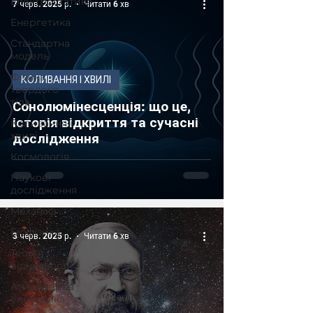
Електростатика
7 черв. 2025 р.
Читати 6 хв
Енергетика
Стандартна
модель
Фізика
КОЛИВАННЯ І ХВИЛІ
твердого
тіла
Сонолюмінесценція: що це,
історія відкриття та сучасні
Коливання і
хвилі
дослідження
Космологія
Наукові
дослідження
Механіка
Біофізика
3 черв. 2025 р.
Читати 6 хв
Теорія
відносності
Атмосферна
електрика