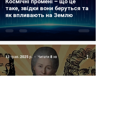
Космічні промені – що це
таке, звідки вони беруться та
як впливають на Землю
13 трав. 2025 р.
Читати 8 хв
НАУКОВЦІ
Емілі дю Шатле – жінка, яка
виправила Ньютона:
експерименти, кінетична
енергія і переклад «Начал»