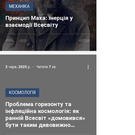
Технології
МЕХАНІКА
Електродинаміка
Принцип Маха: інерція у
взаємодії Всесвіту
2 черв. 2025 р.
Читати 7 хв
КОСМОЛОГІЯ
Проблема горизонту та
інфляційна космологія: як
ранній Всесвіт «домовився»
бути таким дивовижно
однаковим у всіх напрямках?