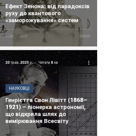
Ефект Зенона: від парадоксів
руху до квантового
«заморожування» систем
20 трав. 2025 р.
Читати 8 хв
НАУКОВЦІ
Генрієтта Свон Лівітт (1868–
1921) – піонерка астрономії,
що відкрила шлях до
вимірювання Всесвіту