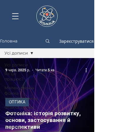
Зареєструватися
Головна
Усі дописи
Усі дописи
9 черв. 2025 р.
Читати 5 хв
Як це
працює?
Молекулярна
фізика і
термодинаміка
ОПТИКА
Фізика атома
і атомного
Фотоніка: історія розвитку,
ядра
основи, застосування й
перспективи
Науковці