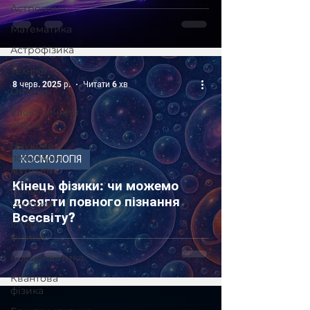
Астрономія
Математика
Астрофізика
Техніка
8 черв. 2025 р.
Читати 6 хв
Оптика
Електричний
струм
Науково-
популярні
КОСМОЛОГІЯ
журнали
Кінець фізики: чи можемо
Сонячна
досягти повного пізнання
система
Всесвіту?
Історія
фізики
Космонавтика
Квантова
фізика