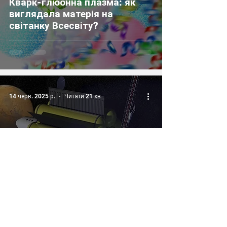
Кварк-глюонна плазма: як
виглядала матерія на
світанку Всесвіту?
14 черв. 2025 р.
Читати 21 хв
КОСМОНАВТИКА
Плазмовий двигун VASIMR –
революція космічних двигунів
чи наукова фантастика?