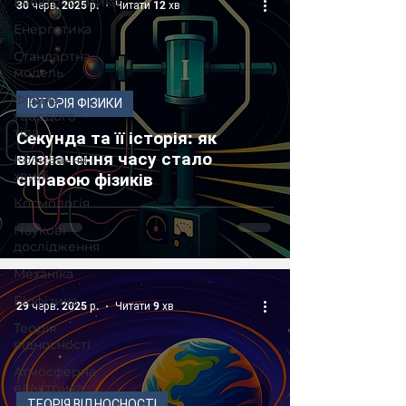
Електростатика
30 черв. 2025 р.
Читати 12 хв
Енергетика
Стандартна
модель
Фізика
ІСТОРІЯ ФІЗИКИ
твердого
тіла
Секунда та її історія: як
визначення часу стало
Коливання і
хвилі
справою фізиків
Космологія
Наукові
дослідження
Механіка
Біофізика
29 черв. 2025 р.
Читати 9 хв
Теорія
відносності
Атмосферна
електрика
ТЕОРІЯ ВІДНОСНОСТІ