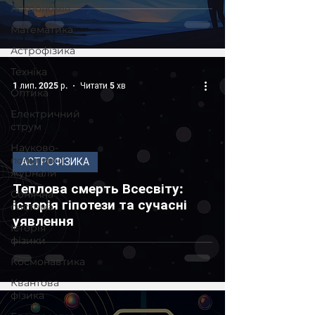
Астрономія
Математика
Астрофізика
Техніка
1 лип. 2025 р.
Читати 5 хв
Оптика
Електричний
струм
Науково-
популярні
АСТРОФІЗИКА
журнали
Теплова смерть Всесвіту:
Сонячна
історія гіпотези та сучасні
система
уявлення
Історія
фізики
Космонавтика
Квантова
фізика