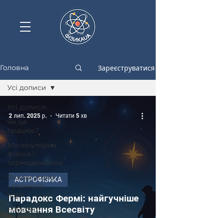
Зареєструватися
Головна
Усі дописи
Усі дописи
2 лип. 2025 р.
Читати 5 хв
Як це
працює?
Молекулярна
фізика і
термодинаміка
Фізика атома
АСТРОФІЗИКА
і атомного
ядра
Парадокс Фермі: найгучніше
мовчання Всесвіту
Науковці