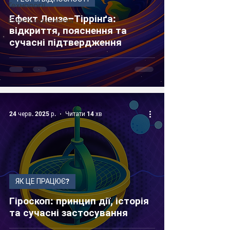
Технології
Ефект Лензе–Тіррінґа:
Електродинаміка
відкриття, пояснення та
сучасні підтвердження
24 черв. 2025 р.
Читати 14 хв
ЯК ЦЕ ПРАЦЮЄ?
Гіроскоп: принцип дії, історія
та сучасні застосування